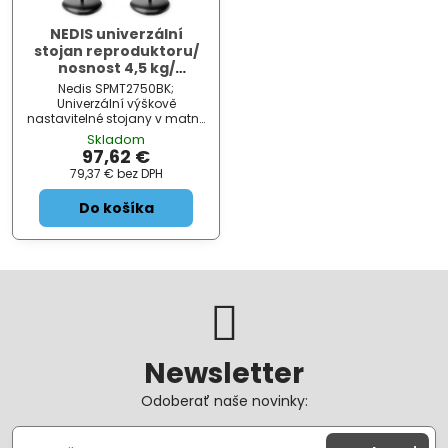
NEDIS univerzální
stojan reproduktoru/
nosnost 4,5 kg/
výškově nastavitelný /
Nedis SPMT2750BK;
ABS/ ocel/ černý
Univerzální výškově
nastavitelné stojany v matně
černém provedení se
Skladom
dokonale hodí pro většinu
97,62 €
satelitních a malých
79,37 €
bez DPH
regálových reproduktorů.
Robustní základna s
Do košíka
ocelovými hroty na kober...
Newsletter
Odoberať naše novinky: