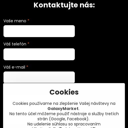
Kontaktujte nás:
Vaše meno
*
Váš telefón
*
Váš e-mail
*
Cookies
Vaša správa
*
Cookies používame na zlepšenie Vašej návštevy na
GalaxyMarket
.
Na tento účel môžeme použiť nástroje a služby tretích
strán (Google, Facebook).
Na udelenie súhlasu so spracovaním