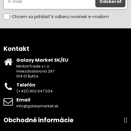
Odoberať
Chcem sa prihlásiť k odberu noviniek e-mailom
Kontakt
Galaxy Market SK/EU
MirAnnTrade s.r.o.
Hviezdoslavova 297
014 01 Bytča
Telefón
(+421) 902 647 034
Email
info@galaxymarket.sk
Obchodné informácie