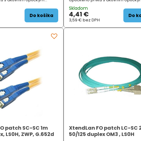
NÍ SPECIFIKACE; Typ vlákna:
prvkem. ZÁKLADNÍ SPECIFIKACE; Typ
Skladom
652d);...
multimode; Specif...
4,41 €
Do košíka
Do k
3,59 €
bez DPH
FO patch SC-SC 1m
XtendLan FO patch LC-SC
x, LS0H, ZWP, G.652d
50/125 duplex OM3 , LS0H