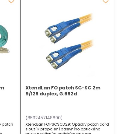
1m
XtendLan FO patch SC-SC 2m
9/125 duplex, G.652d
(8592457148890)
ý patch
XtendLan FOPSCSCD29; Optický patch cord
slouží k propojení pasivního optického
ým
prvku s aktivním optickým prvkem.