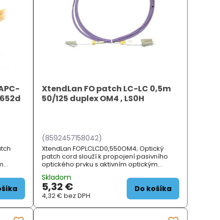
/APC-
XtendLan FO patch LC-LC 0,5m
.652d
50/125 duplex OM4 , LS0H
(8592457158042)
atch
XtendLan FOPLCLCD0,550OM4; Optický
patch cord slouží k propojení pasivního
ým
optického prvku s aktivním optickým
 vlákna:
prvkem. Dosah max. 550 m. ZÁKLADNÍ
Skladom
SPECIFIKACE; Typ vlákna: multimod...
5,32 €
ošíka
Do košíka
4,32 €
bez DPH