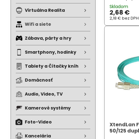
jednotlivých o
Skladom
ultraflexibilní
Virtuálna Realita
2,68 €
malý poloměr 
2,18 €
bez DPH
Wifi a siete
Zábava, párty a hry
Smartphony, hodinky
Tablety a Čítačky kníh
Domácnosť
Audio, Video, TV
Kamerové systémy
Foto-Video
XtendLan 
50/125 dup
Kancelária