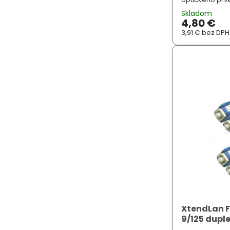
prvkem. ZÁKLAD
Skladom
singlemode (G.
4,80 €
3,91 €
bez DPH
XtendLan 
9/125 duple