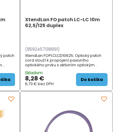
5m
XtendLan FO patch LC-LC 10m
62,5/125 duplex
(8592457138891)
ý patch
XtendLan FOPLCLCD10625; Optický patch
cord slouží k propojení pasivního
ým
optického prvku s aktivním optickým
NÍ
prvkem. ZÁKLADNÍ SPECIFIKACE; Typ vlákna:
Skladom
..
multimode; Specifik...
8,28 €
ošíka
Do košíka
6,73 €
bez DPH