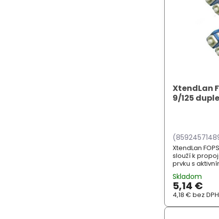
XtendLan 
9/125 dupl
(8592457148
XtendLan FOPS
slouží k propo
prvku s aktivn
ZÁKLADNÍ SPECI
Skladom
singlemode (G.
5,14 €
4,18 €
bez DP