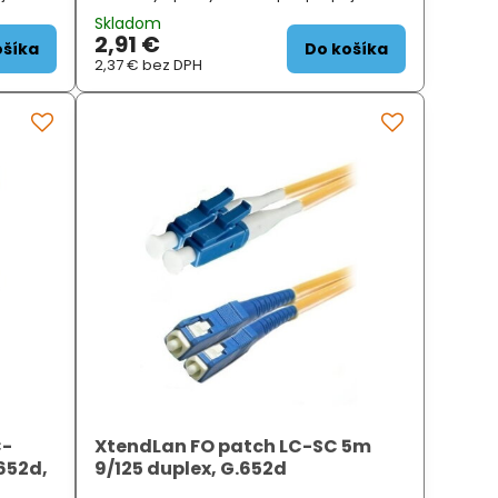
ý
jednotlivých optický modulů. Použitý
Skladom
e velmi
ultraflexibilní optický kabel dovoluje velmi
2,91 €
malý poloměr ohybu...
ošíka
Do košíka
2,37 €
bez DPH
C-
XtendLan FO patch LC-SC 5m
652d,
9/125 duplex, G.652d