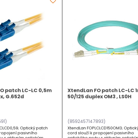
O patch LC-LC 0,5m
XtendLan FO patch LC-LC 
ex, G.652d
50/125 duplex OM3 , LS0H
91)
(8592457147893)
CLCD0,59; Optický patch
XtendLan FOPLCLCD150OM3; Optick
propojení pasivního
cord slouží k propojení pasivního
u s aktivním optickým
optického prvku s aktivním optick