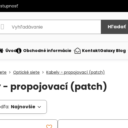
ostupnosť
Hľadať
Úvod
Obchodné informácie
Kontakt
Galaxy Blog
iete
Optické siete
Kabely - propojovací (patch)
 - propojovací (patch)
odľa:
Najnovšie