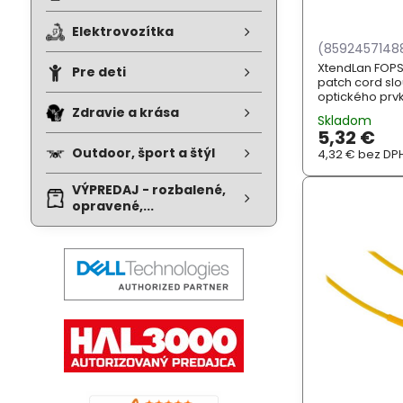
Elektrovozítka
(8592457148
XtendLan FOP
Pre deti
patch cord slo
optického prvk
prvkem. ZÁKLAD
Zdravie a krása
Skladom
multimode; Spec
5,32 €
Outdoor, šport a štýl
4,32 €
bez DP
VÝPREDAJ - rozbalené,
opravené,...