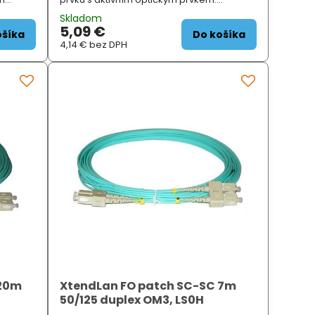
 vlákna:
ZÁKLADNÍ SPECIFIKACE; Typ vlákna:
Skladom
singlemode (G.652d); Sp...
5,09 €
ošíka
Do košíka
4,14 €
bez DPH
 20m
XtendLan FO patch SC-SC 7m
50/125 duplex OM3, LS0H