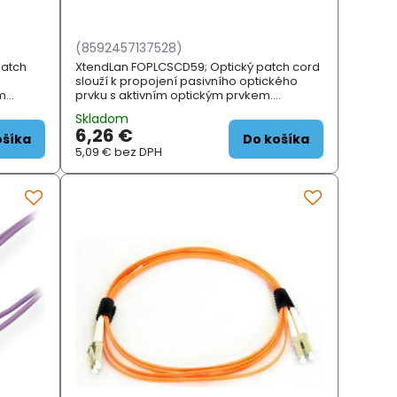
(8592457137528)
patch
XtendLan FOPLCSCD59; Optický patch cord
slouží k propojení pasivního optického
ým
prvku s aktivním optickým prvkem.
 i pro
ZÁKLADNÍ SPECIFIKACE; Typ vlákna:
Skladom
ADNÍ
singlemode (G.652d); S...
6,26 €
ošíka
Do košíka
5,09 €
bez DPH