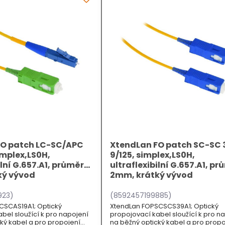
FO patch LC-SC/APC
XtendLan FO patch SC-SC
implex,LS0H,
9/125, simplex,LS0H,
ilní G.657.A1, průměr
ultraflexibilní G.657.A1, p
ký vývod
2mm, krátký vývod
923)
(8592457199885)
CSCAS19A1; Optický
XtendLan FOPSCSCS39A1; Optický
bel sloužící k pro napojení
propojovací kabel sloužící k pro n
ký kabel a pro propojení
na běžný optický kabel a pro propo