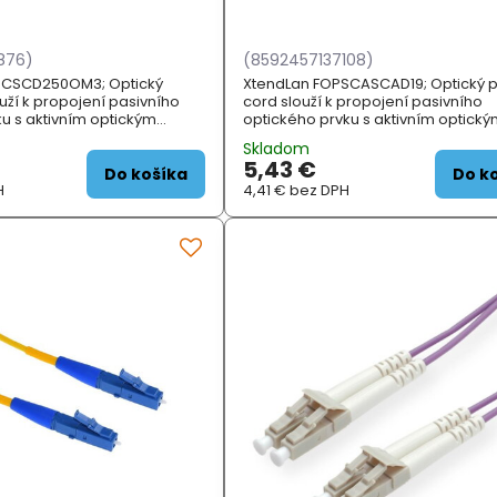
876)
(8592457137108)
SCSCD250OM3; Optický
XtendLan FOPSCASCAD19; Optický 
uží k propojení pasivního
cord slouží k propojení pasivního
u s aktivním optickým
optického prvku s aktivním optick
NÍ SPECIFIKACE; Typ vlákna:
prvkem. Vlákno typu G.652d vhodné
Skladom
ifi...
WDM aplikace. Izolace 2 mm. ZÁKL
5,43 €
SPECIFIKACE...
Do košíka
Do k
H
4,41 €
bez DPH