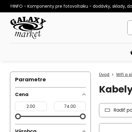
!!!INFO - Komponenty pre fotovoltaiku - dodávky, sklady, d
Úvod
Wifi a s
Parametre
Kabely
Cena
Od:
Do:
Radiť p
Výrobca