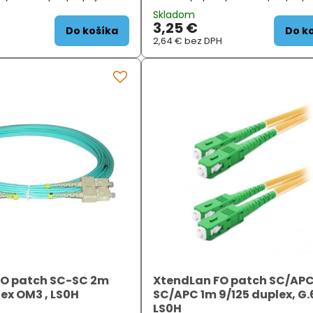
ptický modulů.Použitý
jednotlivých optický modulů.Použit
Skladom
 optický kabel dovoluje velmi
ultraflexibilní optický kabel dovoluj
3,25 €
ohybu...
malý poloměr ohybu...
Do košíka
Do k
2,64 €
bez DPH
FO patch SC-SC 2m
XtendLan FO patch SC/AP
lex OM3 , LS0H
SC/APC 1m 9/125 duplex, G.
LS0H