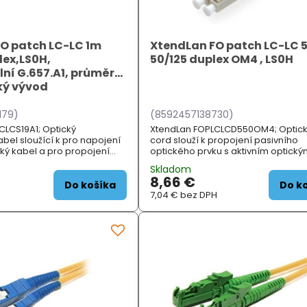
O patch LC-LC 1m
XtendLan FO patch LC-LC 
lex,LS0H,
50/125 duplex OM4 , LS0H
ilní G.657.A1, průměr
ký vývod
179)
(8592457138730)
CLCS19A1; Optický
XtendLan FOPLCLCD550OM4; Optick
bel sloužící k pro napojení
cord slouží k propojení pasivního
ký kabel a pro propojení
optického prvku s aktivním optick
ptický modulů. Použitý
prvkem. Dosah max. 550 m. ZÁKLAD
Skladom
 optický kabel dovoluje velmi
SPECIFIKACE; Typ vlákna: multimode.
8,66 €
ohybu...
Do košíka
Do k
7,04 €
bez DPH