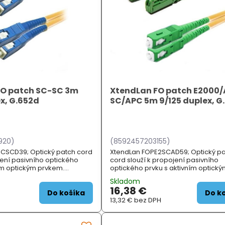
FO patch SC-SC 3m
XtendLan FO patch E2000
ex, G.652d
SC/APC 5m 9/125 duplex, G
920)
(8592457203155)
CSCD39; Optický patch cord
XtendLan FOPE2SCAD59; Optický p
jení pasivního optického
cord slouží k propojení pasivního
ím optickým prvkem.
optického prvku s aktivním optick
FIKACE; Typ vlákna:
prvkem. ZÁKLADNÍ SPECIFIKACE; Typ
Skladom
652d); Sp...
singlemode (G.652d); S...
16,38 €
Do košíka
Do k
H
13,32 €
bez DPH