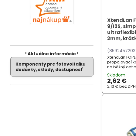
XtendLan F
9/125, simp
ultraflexib
2mm, krát
(8592457203
! Aktuálne informácie !
XtendLan FOPL
propojovací ka
Komponenty pre fotovoltaiku
na běžný optic
dodávky, sklady, dostupnosť
jednotlivých o
Skladom
ultraflexibilní
2,62 €
malý poloměr 
2,13 €
bez DPH