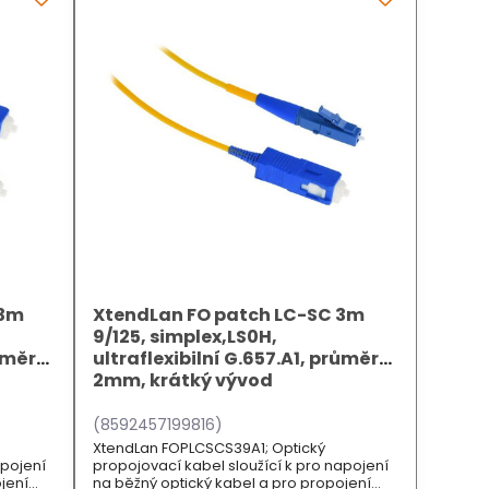
 3m
XtendLan FO patch LC-SC 3m
9/125, simplex,LS0H,
růměr
ultraflexibilní G.657.A1, průměr
2mm, krátký vývod
(8592457199816)
XtendLan FOPLCSCS39A1; Optický
apojení
propojovací kabel sloužící k pro napojení
jení
na běžný optický kabel a pro propojení