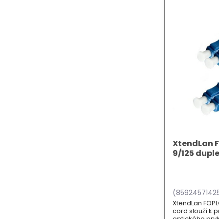
XtendLan F
9/125 dupl
(85924571425
XtendLan FOPL
cord slouží k 
optického prvk