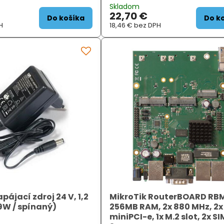
bia výborný router do
strany az bočných strán. Ochraňuje
Skladom
 kancelárie. Hlavné predné
len v žiaduce oblasti. Odrušovacie
22,70 €
so zadným krytom nez ...
Do košíka
Do k
H
18,46 €
bez DPH
pájací zdroj 24 V, 1,2
MikroTik RouterBOARD RB
29W / spínaný)
256MB RAM, 2x 880 MHz, 2x
miniPCI-e, 1x M.2 slot, 2x SI