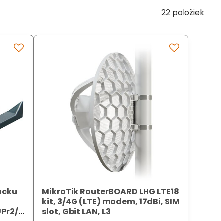
22
položiek
racku
MikroTik RouterBOARD LHG LTE18
kit, 3/4G (LTE) modem, 17dBi, SIM
Pr2/RB760iGS
slot, Gbit LAN, L3