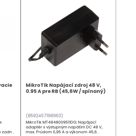
acie
MikroTik Napájací zdroj 48 V,
0.95 A pre RB (45,6W / spínaný)
(8592457198963)
e
MikroTik MT4848009511DG; Napájací
adaptér s výstupným napätím DC 48 V,
o zadnej
max. Prúdom 0,95 A a výkonom 45,6