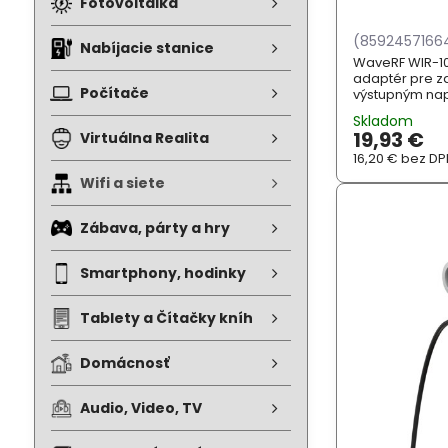
Fotovoltaika
(8592457166
Nabíjacie stanice
WaveRF WIR-10
adaptér pre z
Počítače
výstupným nap
Adaptér je do
Skladom
19,93 €
Virtuálna Realita
16,20 €
bez DP
Wifi a siete
Zábava, párty a hry
Smartphony, hodinky
Tablety a Čítačky kníh
Domácnosť
Audio, Video, TV