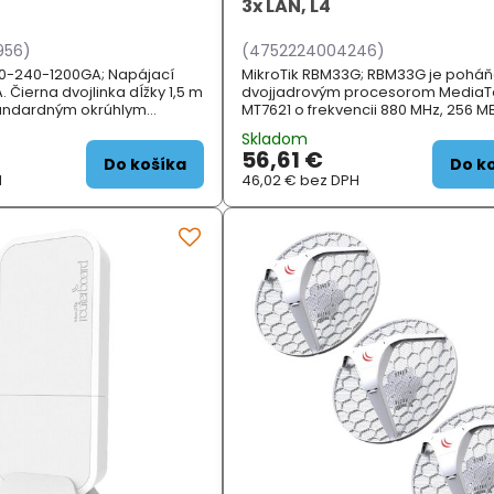
3x LAN, L4
956)
(4752224004246)
0-240-1200GA; Napájací
MikroTik RBM33G; RBM33G je pohá
 A. Čierna dvojlinka dĺžky 1,5 m
dvojjadrovým procesorom MediaT
andardným okrúhlym
MT7621 o frekvencii 880 MHz, 256 M
ektorom 2,1 mm. Jedná sa
operačnej pamäte typu DDR3 a je
Skladom
ný zdroj dodávaný ako
vybavený dvoma slotmi miniPCIe 
56,61 €
ušenstvo výrobcov ...
sloty pre SIM kartu. RBM33G je vybav
Do košíka
Do k
H
46,02 €
bez DPH