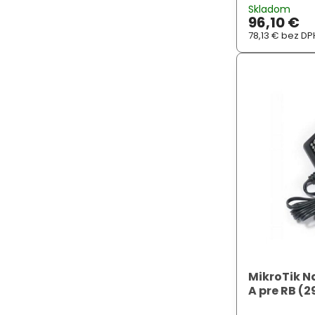
šasi z neho ro
Skladom
domácnosti aj
96,10 €
...
78,13 €
bez DP
MikroTik Na
A pre RB (