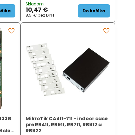
 signál
W. Zdroj je dodávaný ako značkové
Skladom
 spolu
príslušenstvo výrobcom MikroTik ....
10,47 €
ošíka
Do košíka
8,51 €
bez DPH
M33G
MikroTik CA411-711 - indoor case
pre RB411, RB911, RB711, RB912 a
M slot,
RB922