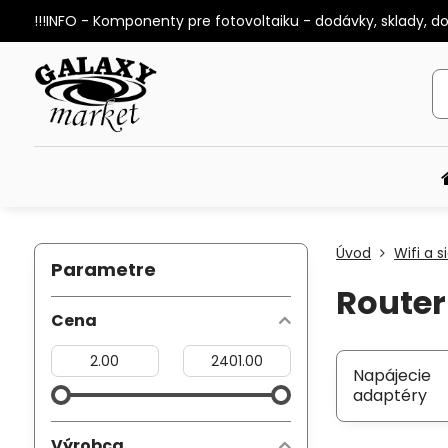
!!!INFO - Komponenty pre fotovoltaiku - dodávky, sklady, d
Úvod
Wifi a s
Parametre
Route
Cena
Od:
Do:
Napájecie
adaptéry
Výrobca