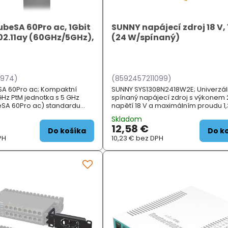
ubeSA 60Pro ac, 1Gbit
SUNNY napájecí zdroj 18 V, 
802.11ay (60GHz/5GHz),
(24 W/spínaný)
6974)
(8592457211099)
SA 60Pro ac; Kompaktní
SUNNY SYS1308N2418W2E; Univerzál
GHz PtM jednotka s 5 GHz
spínaný napájecí zdroj s výkonem 
SA 60Pro ac) standardu
napětí 18 V a maximálním proudu 1,3
Díky použitému pásmu není
Rozměr konektoru 5,5 x 2,1 x 11 mm 
Skladom
vněna okolním rušením, a
kabelu 1,8 m ....
12,58 €
...
Do košíka
Do k
PH
10,23 €
bez DPH