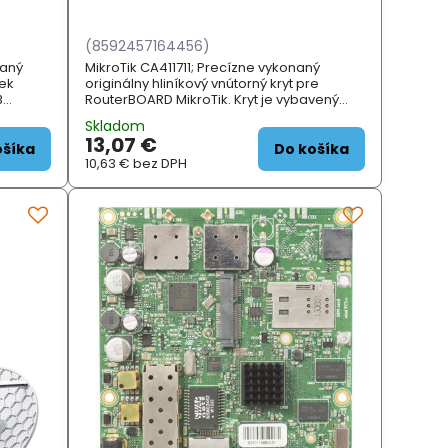
(8592457164456)
ňaný
MikroTik CA411711; Precízne vykonaný
ek
originálny hliníkový vnútorný kryt pre
B
RouterBOARD MikroTik. Kryt je vybavený
tromi otvormi pre konektor
Skladom
a dvoma
Nfemale. ZÁKLADNÉ ŠPECIFIKÁCIE; Kompat ...
13,07 €
ený 3 ...
ošíka
Do košíka
10,63 €
bez DPH