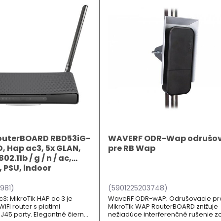
RouterBOARD RBD53iG-
WAVERF ODR-Wap odrušov
 Hap ac3, 5x GLAN,
pre RB Wap
02.11b / g / n / ac,
, PSU, indoor
981)
(5901225203748)
c3; MikroTik HAP ac 3 je
WaveRF ODR-wAP; Odrušovacie pr
Fi router s piatimi
MikroTik WAP RouterBOARD znižuje
J45 porty. Elegantné čierne
nežiadúce interferenčné rušenie z