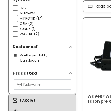
Radiť p
JRC
MHPower
MIKROTIK (17)
OEM (2)
SUNNY (1)
WAVERF (2)
Dostupnosť
Všetky produkty
Iba skladom
Hľadať text
Prehľadať
výsledky
filtra
WaveRF WI
fulltextom
! AKCIA !
zdroh pre 