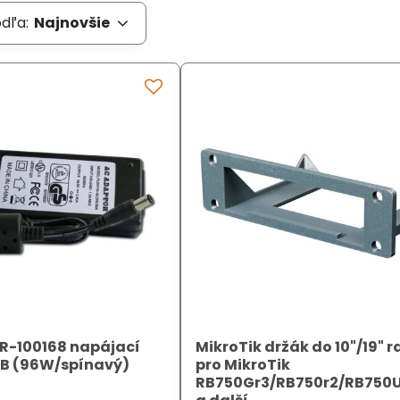
odľa:
Najnovšie
R-100168 napájací
MikroTik držák do 10"/19" 
RB (96W/spínavý)
pro MikroTik
RB750Gr3/RB750r2/RB750U