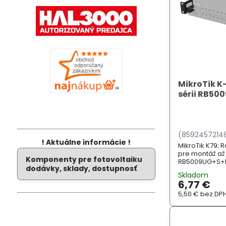
MikroTik K-
sérii RB50
(8592457214
! Aktuálne informácie !
MikroTik K79; 
pre montáž až 
Komponenty pre fotovoltaiku
RB5009UG+S+IN
dodávky, sklady, dostupnosť
Skladom
6,77 €
5,50 €
bez DP