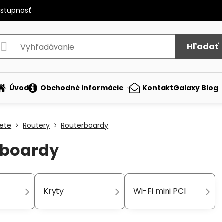
ostupnosť
Hľadať
Úvod
Obchodné informácie
Kontakt
Galaxy Blog
iete
Routery
Routerboardy
rboardy
Kryty
Wi-Fi mini PCI