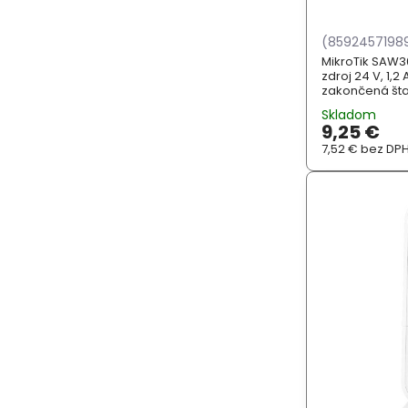
(8592457198
MikroTik SAW3
zdroj 24 V, 1,2
zakončená št
napájacím kon
Skladom
o veľmi kvalit
9,25 €
značkové prísl
7,52 €
bez DP