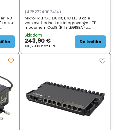
(4752224007414)
érii RB
MikroTik LHG LTE18 kit; LHG LTE18 kit je
0" racku
venkovní jednotka s integrovaným LTE
modemem Cat18 (R11mLEG18EA) a
vo a
přenosovou rychlostí až 1,2 Gbps . Zařízení
Skladom
o
je vhodné i do velmi odlehlejších oblastí,...
243,90 €
ošíka
Do košíka
198,29 €
bez DPH