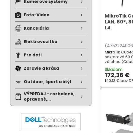
Kamerové systémy
Foto-Video
MikroTik C
LAN, 60°, 
L4
Kancelária
Elektrovozítka
(475222400
MikroTik Cube
Pre deti
sektorová 60 
zálohou (Cube
802.11ad/ay . 
Zdravie a krása
Skladom
jednotka ovli
172,36 €
nabízí tak stabi
140,13 €
bez D
Outdoor, šport a štýl
VÝPREDAJ - rozbalené,
opravené,...