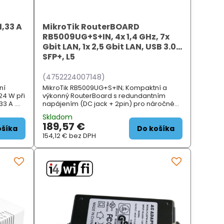
1,33 A
MikroTik RouterBOARD
RB5009UG+S+IN, 4x 1,4 GHz, 7x
Gbit LAN, 1x 2,5 Gbit LAN, USB 3.0,
SFP+, L5
(4752224007148)
ní
MikroTik RB5009UG+S+IN; Kompaktní a
24 W při
výkonný RouterBoard s redundantním
3 A .
napájením (DC jack + 2pin) pro náročné
a délka
uživatele. Router je vybaven 4jádrovým
Skladom
Marvell Armada ARMv8 Amethyst CPU (1,4
189,57 €
GHz), 1...
ošíka
Do košíka
154,12 €
bez DPH