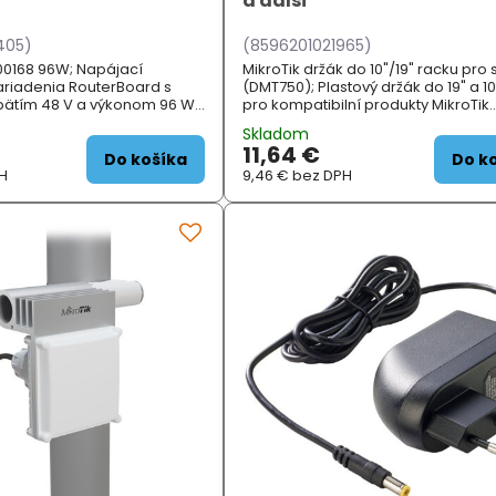
a další
405)
(8596201021965)
0168 96W; Napájací
MikroTik držák do 10"/19" racku pro s
ariadenia RouterBoard s
(DMT750); Plastový držák do 19" a 1
ätím 48 V a výkonom 96 W.
pro kompatibilní produkty MikroTik.
dávaný s napájacím káblom.
Možnost uchycení vpravo nebo vle
Skladom
osazení dvou držáků vedle sebe d
11,64 €
jedno...
Do košíka
Do k
H
9,46 €
bez DPH