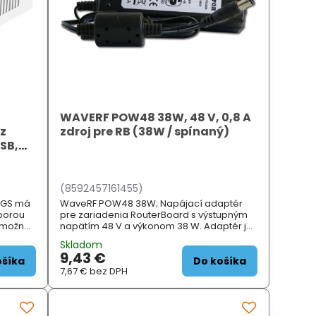
WAVERF POW48 38W, 48 V, 0,8 A
z
zdroj pre RB (38W / spínaný)
SB,
(8592457161455)
0PGS má
WaveRF POW48 38W; Napájací adaptér
dporou
pre zariadenia RouterBoard s výstupným
e možné
napätím 48 V a výkonom 38 W. Adaptér je
 3 / 4G
dodávaný s napájacím káblom.
Skladom
 s
9,43 €
ošíka
Do košíka
7,67 €
bez DPH