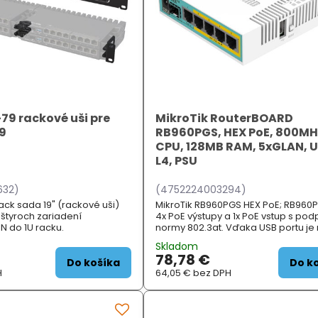
79 rackové uši pre
MikroTik RouterBOARD
09
RB960PGS, HEX PoE, 800MH
CPU, 128MB RAM, 5xGLAN, U
L4, PSU
632)
(4752224003294)
Rack sada 19" (rackové uši)
MikroTik RB960PGS HEX PoE; RB96
štyroch zariadení
4x PoE výstupy a 1x PoE vstup s po
 do 1U racku.
normy 802.3at. Vďaka USB portu j
zariadenie rozšíriť o externý disk či
Skladom
modem. RouterBoard je dodávaný
78,78 €
licenciou L4. RouterBoard j ...
Do košíka
Do k
H
64,05 €
bez DPH