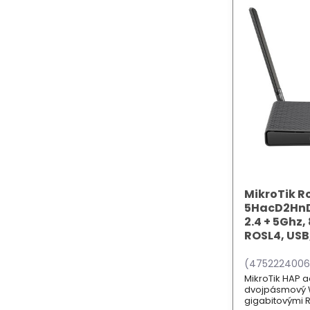
MikroTik 
5HacD2HnD,
2.4 + 5Ghz, 8
ROSL4, USB
(4752224006
MikroTik HAP a
dvojpásmový Wi
gigabitovými R