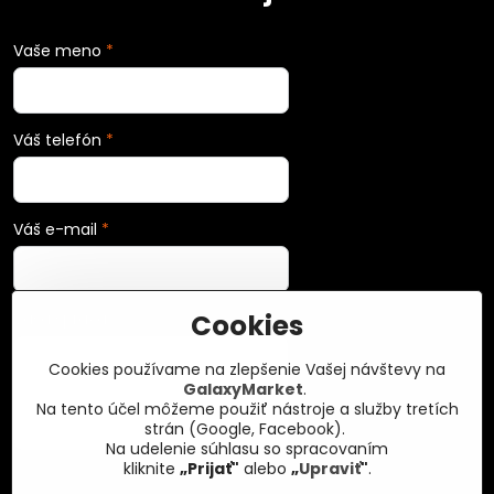
Vaše meno
*
Váš telefón
*
Váš e-mail
*
Cookies
Vaša správa
*
Cookies používame na zlepšenie Vašej návštevy na
GalaxyMarket
.
Na tento účel môžeme použiť nástroje a služby tretích
strán (Google, Facebook).
Na udelenie súhlasu so spracovaním
kliknite
„Prijať"
alebo
„
Upraviť
"
.