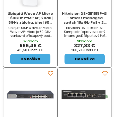
Ubiquiti Wave AP Micro
Hikvision DS-3E1518P-SI
- 60GHz PtMP AP, 20dBi,
- Smart managed
5GHz záloha, úhel 90°,
switch 16x Gb PoE + 2x
propustnost 5Gbps
Gb SFP Uplink, 225W,
Ubiquiti UISP Wave AP Micro;
Hikvision DS-3E1518P-SI;
Super PoE - dosah až
Wave-AP-Micro je 60 GHz
Kompaktní spravovatelný
300m
venkovní přístupový bod
(managed) 18portový PoE
určený pro PtMP spoje (Point-
switch pro napájení IP kamer
Skladom
Skladom
to-Multipoint) s Wave
či jiných zařízení s podporou
555,45 €
327,83 €
technologií. Je kompatibilní s
PoE. Nabízí PoE výstup 16×
451,58 €
bez DPH
266,53 €
bez DPH
jednotkami Wave Long-
802.3af/at (max. 30 W/port) s
Range a Wave Nano . Dosah
celkovým výkonem až 225 W ,
Do košíka
Do košíka
AP je 4 nebo 6 km (dle
přepěťovou ochranu do 6 kV
stanice) , zisk 20 dBi...
(pro Po...