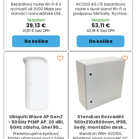
STD)/EU/ IEEE
STD)/EU/ IEEE
Bezdrátový router Wi-Fi 6 s
AC1200 4G LTE bezdrátový
802.11a/n/ac/ax/
802.11b/g/n/ 867 Mbps/
rychlostí až 3000 Mbps pro
router s dual-band Wi-Fi a
1800Mbps/ 3x LAN/ 1x
1x LAN/ 1x WAN/ SIM slot/
domácí i kancelářské sítě.
podporou SIM karty. Rychlost
Dual-band technologie s
až 1167 Mbps, pokrytí až 100
WAN/ bílý
b
Skladom
Skladom
podporou 160MHz pásma,
m2, 4G Boost technologie pro
39,13 €
53,11 €
gigabitové porty, MU-MIMO,
vyšší rychlost mobilního
31,81 €
bez DPH
43,18 €
bez DPH
OFDMA a pokročilé
internetu, MU-MIMO, 64
zabezpečení WPA3.
současných připojení.
Do košíka
Do košíka
Ubiquiti Wave AP Gen2
XtendLan Rozvaděč
- 60GHz PtMP AP, 20 dBi,
500x210x500mm, IP66,
5GHz záloha, úhel 90°,
šedý, montážní deska,
SFP+ port, propustnost
bez zámků
Představujeme špičkový
XtendLan WEH-502150;
5.4 Gbps
60GHz přístupový bod s 5GHz
Nástěnný silový rozvaděč OC