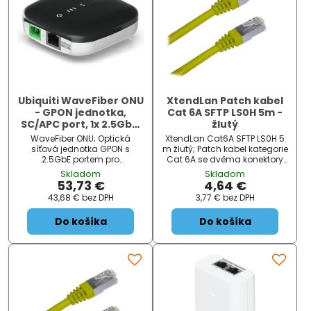
Ubiquiti WaveFiber ONU
XtendLan Patch kabel
- GPON jednotka,
Cat 6A SFTP LS0H 5m -
SC/APC port, 1x 2.5GbE,
žlutý
PoE 24V (PoE injektor
WaveFiber ONU; Optická
XtendLan Cat6A SFTP LS0H 5
součástí balení)
síťová jednotka GPON s
m žlutý; Patch kabel kategorie
2.5GbE portem pro
Cat 6A se dvěma konektory
vysokorychlostní připojení na
RJ-45 a LS0H pláštěm, pro
Skladom
Skladom
vzdálenost až 20 km.
propojování síťových
53,73 €
4,64 €
WaveFiber ONU představuje
zařízení. Délka kabelu je 5 m.
43,68 €
bez DPH
3,77 €
bez DPH
kompaktní optickou síťovou
ZÁKLADNÍ SPECIFIKACE
jednotku (ONU) využívající
Kategorie : Cat 6A Konektor 1 :
Do košíka
Do košíka
GPON technologii pro zajištění
RJ-45 Konektor 2 : RJ-45
vysokorychlostního připoj...
Délka: 5 m ...