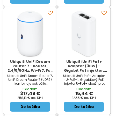
Ubiquiti UniFi Dream
Ubiquiti UniFi PoE+
Router 7 - Router,
Adapter (30W) -
2,4/5/6GHz, Wi-Fi 7, Full
Gigabit PoE injektor,
UniFi OS, IDS/IPS, 4x
48V, 30W, včetně
Ubiquiti UniFi Dream Router 7;
Ubiquiti UniFi PoE+ Adapter
2.5GbE, 1x SFP+, 1x
napájecího kabelu
UniFi Dream Router 7 (UDR7)
(U-PoE+); Gigabitový PoE
PoE(15W)
kombinuje pokročilé
injektor U-PoE+ slouží pro
bezpečnostní funkce s
napájení všech zařízení, které
Skladom
Skladom
vysokým výkonem
v sobě mají zabudovaný PoE
317,49 €
15,44 €
routování/přepínání a
extraktor a podporují PoE
258,13 €
bez DPH
12,55 €
bez DPH
sjednocuje tak router, Wi-Fi 7
napájení 48 V DC se
access point, bezpečnostní
spotřebou do 30 W . Výkon až
Do košíka
Do košíka
bránu a PoE switch. Toto
30 W; Určeno např. pro U6-LR,
zařízení podporuje všechny
U6-IW, U...
ap...