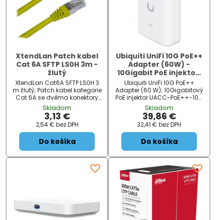
XtendLan Patch kabel
Ubiquiti UniFi 10G PoE++
Cat 6A SFTP LS0H 3m -
Adapter (60W) -
žlutý
10Gigabit PoE injektor,
48V, 60W, včetně
XtendLan Cat6A SFTP LS0H 3
Ubiquiti UniFi 10G PoE++
napájecího kabelu
m žlutý; Patch kabel kategorie
Adapter (60 W); 10Gigabitový
Cat 6A se dvěma konektory
PoE injektor UACC-PoE++-10G
RJ-45 a LS0H pláštěm, pro
slouží pro napájení všech
Skladom
Skladom
propojování síťových
zařízení, které v sobě mají
3,13 €
39,86 €
zařízení. Délka kabelu je 3 m.
zabudovaný PoE extraktor a
2,54 €
bez DPH
32,41 €
bez DPH
ZÁKLADNÍ SPECIFIKACE
podporují PoE napájení 54 V
Kategorie : Cat 6A Konektor 1 :
DC se spotřebou do 60 W .
Do košíka
Do košíka
RJ-45 Konektor 2 : RJ-45
Výkon až 60 W; Určeno např.
Délka: 3 m ...
pro E7...