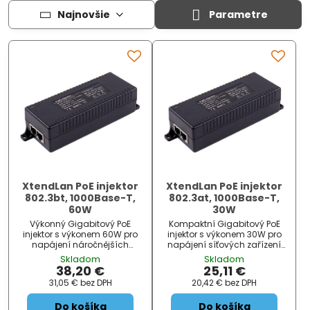
Najnovšie
Parametre
XtendLan PoE injektor
XtendLan PoE injektor
802.3bt, 1000Base-T,
802.3at, 1000Base-T,
60W
30W
Výkonný Gigabitový PoE
Kompaktní Gigabitový PoE
injektor s výkonem 60W pro
injektor s výkonem 30W pro
napájení náročnějších
napájení síťových zařízení
síťových zařízení standardu
standardu IEEE 802.3af/at.
Skladom
Skladom
IEEE 802.3af/at. Duální
Dosah až 100m, LED indikace,
38,20 €
25,11 €
napájecí režim Mode A/B,
ochranné prvky proti přepětí
31,05 €
bez DPH
20,42 €
bez DPH
dosah až 100m, LED indikace,
a zkratu, rozměry
rozměry 143×57×40mm.
143×57×40mm.
Do košíka
Do košíka