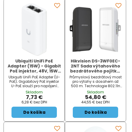
Ubiquiti UniFi PoE
Hikvision DS-3WF0EC-
Adapter (15W) - Gigabit
2NT Sada výtahového
PoE injektor, 48V, 15W,
bezdrátového pojítka;
včetně napájecího
propustnost 300Mbps;
Ubiquiti UniFi PoE Adapter (U-
Průmyslový bezdrátový most
kabelu
dosah 500m
PoE); Gigabitový PoE injektor
pro výtahy s dosahem až
U-PoE slouží pro napájení
500 m. Technologie 802.11n
všech zařízení, které v sobě
300 Mbps, integrované 7dBi
Skladom
Skladom
mají zabudovaný PoE
MIMO antény 2×2, krytí IP55,
7,73 €
54,80 €
extraktor a podporují PoE
pracovní teplota -30 až +70
6,28 €
bez DPH
44,55 €
bez DPH
napájení 48 V DC se
°C. Ideální pro přenos HD
spotřebou do 15 W . Výkon až
videa ve výtazích,
Do košíka
Do košíka
15 W; Určeno např. pro UK-
visualizovaná topologie,
Ultra, U6-IW, U...
real-time alarmy.