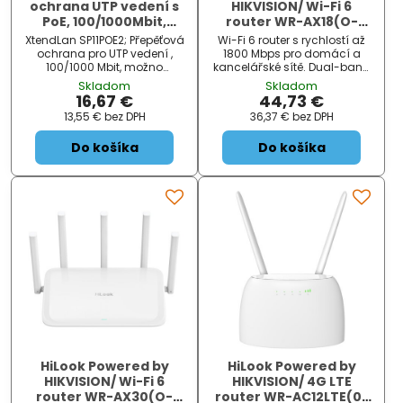
ochrana UTP vedení s
HIKVISION/ Wi-Fi 6
PoE, 100/1000Mbit,
router WR-AX18(O-
chrání všechny páry, 2x
STD)/EU/ IEEE
XtendLan SP11POE2; Přepěťová
Wi-Fi 6 router s rychlostí až
RJ-45
802.11a/n/ac/ax/
ochrana pro UTP vedení ,
1800 Mbps pro domácí a
3000Mbps/ 3x L
100/1000 Mbit, možno
kancelářské sítě. Dual-band
přenášet i napájení PoE
2,4 GHz a 5 GHz, gigabitové
Skladom
Skladom
802.3af/at , chrání všechny
porty, dual-core procesor,
16,67 €
44,73 €
čtyři páry, dva páry pro
pokročilé bezpečnostní
13,55 €
bez DPH
36,37 €
bez DPH
datovou komunikaci, dva
funkce a podpora
páry chrání při přenosu
nejnovějších standardů.
Do košíka
Do košíka
napájení. Vhodné pro
ochranu rozvodů IP kamer a
bez...
HiLook Powered by
HiLook Powered by
HIKVISION/ Wi-Fi 6
HIKVISION/ 4G LTE
router WR-AX30(O-
router WR-AC12LTE(0-