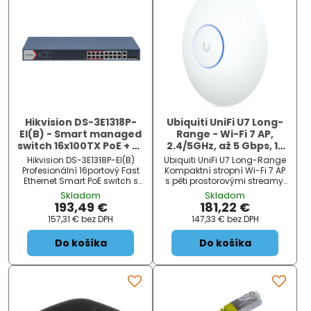
Hikvision DS-3E1318P-
Ubiquiti UniFi U7 Long-
EI(B) - Smart managed
Range - Wi-Fi 7 AP,
switch 16x100TX PoE + 2x
2.4/5GHz, až 5 Gbps, 1x
Gb Uplink Combo port,
2.5GbE, PoE (bez PoE
Hikvision DS-3E1318P-EI(B)
Ubiquiti UniFi U7 Long-Range
230W, Super PoE-
injektoru)
Profesionální 16portový Fast
Kompaktní stropní Wi-Fi 7 AP
dosah až 300m
Ethernet Smart PoE switch s
s pěti prostorovými streamy,
pokročilou správou sítě.
podporou frekvenčních
Skladom
Skladom
Hikvision DS-3E1318P-EI (B) je
pásem 2,4 GHz a 5 GHz a
193,49 €
181,22 €
výkonný smart managed
přenosovou rychlostí až 4,3
157,31 €
bez DPH
147,33 €
bez DPH
switch navržený pro snadnou
Gbps v pásmu 5 GHz a 688
implementaci a správu
Mbps v pásmu 2,4 GHz .
Do košíka
Do košíka
dohledových systémů....
Podporuje PoE napájení.
Model U7...