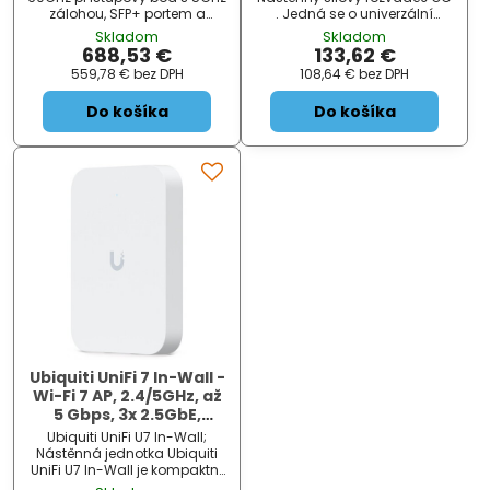
zálohou, SFP+ portem a
. Jedná se o univerzální
kapacitou až 31 klientů. Tato
oceloplechový výrobek.Nutno
Skladom
Skladom
profesionální bezdrátová
dokoupit 2ks zámků;
688,53 €
133,62 €
základna nabízí celkovou
Nejčastěji najde využití pro
559,78 €
bez DPH
108,64 €
bez DPH
datovou propustnost 5,4
potřeby regulace a měření .
Gbps
Konstrukc...
Do košíka
Do košíka
Ubiquiti UniFi 7 In-Wall -
Wi-Fi 7 AP, 2.4/5GHz, až
5 Gbps, 3x 2.5GbE,
PoE/PoE+ (bez PoE
Ubiquiti UniFi U7 In-Wall;
injektoru)
Nástěnná jednotka Ubiquiti
UniFi U7 In-Wall je kompaktní
Wi-Fi 7 AP s podporou