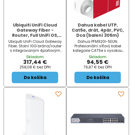
Ubiquiti UniFi Cloud
Dahua kabel UTP,
Gateway Fiber -
Cat5e, drát, 4pár, PVC,
Router, Full UniFi OS,
Dca (balení 305m)
IDS/IPS, 5x 2.5GbE, 2x
Ubiquiti UniFi Cloud Gateway
Dahua PFM920I-5EUN;
SFP+, slot NVMe SSD, 1x
Fiber; Stolní 10G brána/router
Profesionální síťový kabel
PoE+ (30W)
s integrovaným 4portovým
kategorie CAT5e s vysokou
switchem 2,5GbE , volitelným
čistotou měděného vodiče a
Skladom
Skladom
úložištěm NVR a plnou
podporou napájení přes
317,44 €
94,55 €
podporou aplikací UniFi.
Ethernet. Tento kvalitní UTP
258,08 €
bez DPH
76,87 €
bez DPH
Software UniFi Network pro
kabel kategorie 5e (typ drát)
správu UniFi zařízení je
představuje spolehlivé řešení
Do košíka
Do košíka
předinstalovaný přímo na
pro strukturované kabelážní
Cloud Gateway...
systémy. Je...