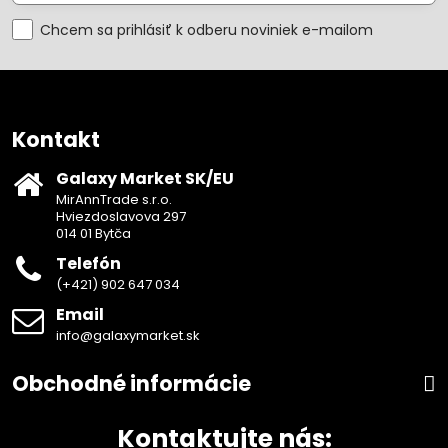
Chcem sa prihlásiť k odberu noviniek e-mailom
Kontakt
Galaxy Market SK/EU
MirAnnTrade s.r.o.
Hviezdoslavova 297
014 01 Bytča
Telefón
(+421) 902 647 034
Email
info@galaxymarket.sk
Obchodné informácie
Kontaktujte nás: