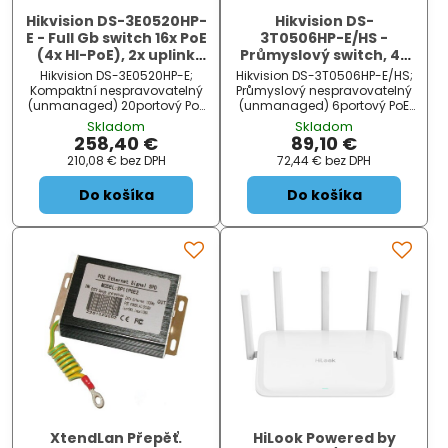
Hikvision DS-3E0520HP-
Hikvision DS-
E - Full Gb switch 16x PoE
3T0506HP-E/HS -
(4x HI-PoE), 2x uplink
Průmyslový switch, 4x
RJ-45 + 2x uplink SFP,
Gb PoE (1x Hi-PoE) + 2x
Hikvision DS-3E0520HP-E;
Hikvision DS-3T0506HP-E/HS;
225W, dosah až 300m
Gb SFP, 60W, Super PoE
Kompaktní nespravovatelný
Průmyslový nespravovatelný
(unmanaged) 20portový PoE
(unmanaged) 6portový PoE
switch pro napájení IP kamer
switch pro napájení IP kamer
Skladom
Skladom
či jiných zařízení s podporou
či jiných zařízení s podporou
258,40 €
89,10 €
PoE. Nabízí PoE výstup 12×
PoE. Nabízí PoE výstup 3×
210,08 €
bez DPH
72,44 €
bez DPH
802.3af/at (max. 30 W/port)
802.3af/at (max. 30 W/port)
a 4× 802.3bt (max. 90
a 1× 802.3bt (max. 60 W/port)
Do košíka
Do košíka
W/port) s celkovým výkonem
s celkovým výkonem až 60 W
až 225 W , ...
,...
XtendLan Přepěť.
HiLook Powered by