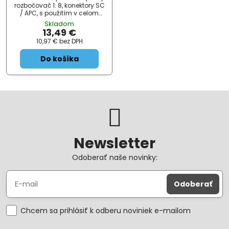
rozbočovač 1: 8, konektory SC
/ APC, s použitím v celom
pásme 12601650 nm,
Skladom
technológia výroby PLC. Pre
13,49 €
rozbočenie / zlúčenie
10,97 €
bez DPH
optických trás s výhľadom
na ich používanie v celom
Do košíka
vlnovom spekt ...
Newsletter
Odoberať naše novinky:
Odoberať
Chcem sa prihlásiť k odberu noviniek e-mailom