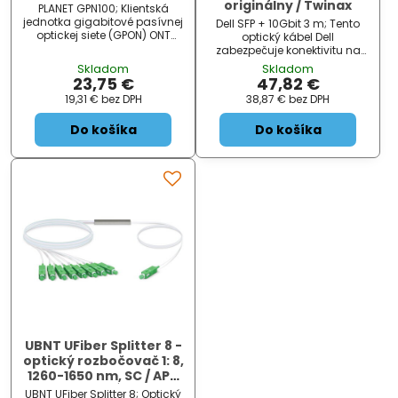
originálny / Twinax
PLANET GPN100; Klientská
jednotka gigabitové pasívnej
Dell SFP + 10Gbit 3 m; Tento
optickej siete (GPON) ONT
optický kábel Dell
disponuje jedným GPON
zabezpečuje konektivitu na
portom a jedným Gigabit
vzdialenosť až 3 m. Je určený
Skladom
Skladom
RJ45 portom. V spojení so
pre vhodné platformy
23,75 €
47,82 €
zariadením PLANET GPON OLT
Dell. ZÁKLADNÉ
19,31 €
bez DPH
38,87 €
bez DPH
poskytuje vysoko efektívne
ŠPECIFIKÁCIE; Formát: SFP
riešený ...
+; Rýchlosť: ...
Do košíka
Do košíka
UBNT UFiber Splitter 8 -
optický rozbočovač 1: 8,
1260-1650 nm, SC / APC
konektory, dĺžka 1,5 m
UBNT UFiber Splitter 8; Optický