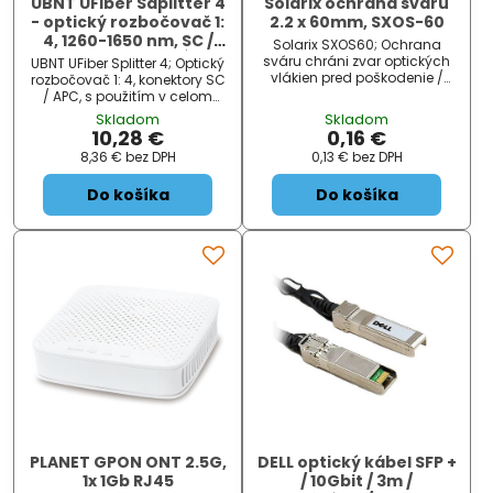
UBNT UFiber Saplitter 4
Solarix ochrana sváru
- optický rozbočovač 1:
2.2 x 60mm, SXOS-60
4, 1260-1650 nm, SC /
Solarix SXOS60; Ochrana
APC konektory, dĺžka
sváru chráni zvar optických
UBNT UFiber Splitter 4; Optický
1,5 m
vlákien pred poškodenie /
rozbočovač 1: 4, konektory SC
zlomením. Je kompatibilný s
/ APC, s použitím v celom
hrebienky v optickej kazete
pásme 12601650 nm,
Skladom
Skladom
Solarix SXOK. ZÁKLADNÉ
technológia výroby PLC. Pre
10,28 €
0,16 €
ŠPECIFIKÁCIE; Rozmery: 2,2 x
rozbočenie / zlúčenie
8,36 €
bez DPH
0,13 €
bez DPH
60 m ...
optických trás s výhľadom
na ich používanie v celom
Do košíka
Do košíka
vlnovom spekt ...
PLANET GPON ONT 2.5G,
DELL optický kábel SFP +
1x 1Gb RJ45
/ 10Gbit / 3m /