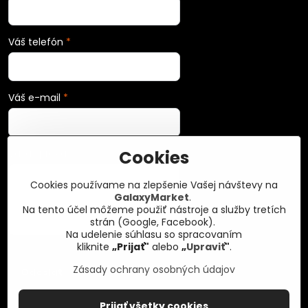
Váš telefón
*
Váš e-mail
*
Cookies
Vaša správa
*
Cookies používame na zlepšenie Vašej návštevy na
GalaxyMarket
.
Na tento účel môžeme použiť nástroje a služby tretích
strán (Google, Facebook).
Na udelenie súhlasu so spracovaním
kliknite
„Prijať"
alebo
„
Upraviť
"
.
Zásady ochrany osobných údajov
Odoslať
Prijať všetky cookies