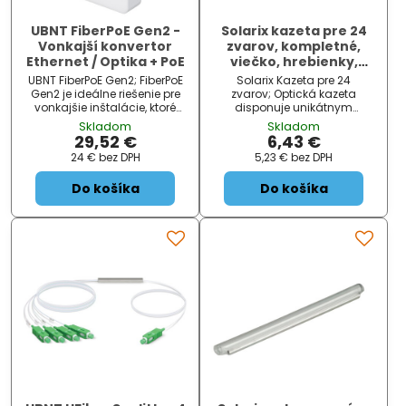
UBNT FiberPoE Gen2 -
Solarix kazeta pre 24
Vonkajší konvertor
zvarov, kompletné,
Ethernet / Optika + PoE
viečko, hrebienky,
modrá
UBNT FiberPoE Gen2; FiberPoE
Solarix Kazeta pre 24
Gen2 je ideálne riešenie pre
zvarov; Optická kazeta
vonkajšie inštalácie, ktoré
disponuje unikátnym
požadujú PoE napájanie a
systémom pre vedenie
Skladom
Skladom
kvalitný prenos dát po
vlákien tak vo vnútornej časti,
29,52 €
6,43 €
optickom kábli na dlhé
tak aj na vonkajšej časti po
24 €
bez DPH
5,23 €
bez DPH
vzdialenosti. Vďaka
jej obvode. Súčasťou optickej
oddeleniu dátovej a
kazety sú dva
Do košíka
Do košíka
napájacej časti sa výrazne ...
dvojposchodové hrebienky,
ktoré spol ...