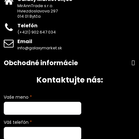
MirAnnTrade s.r.o.
Hviezdoslavova 297
014 01 Bytča
Telefón
(+421) 902 647 034
Email
info@galaxymarket.sk
Obchodné informácie
Kontaktujte nás:
Vaše meno
*
Váš telefón
*