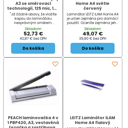
A3 se směrovací
Home A4 světle
technologií, 125 mic, 100
červený
ks
"Již žádné obavy, že vložíte
Laminátor LEITZ iLAM Home A4
kapsu do laminátoru
je určen zejména pro domácí
nesprávným směrem.
použití. Oceníte zejména jeho
Jedinečná směrovací
kompaktní a luxusní barevné
Skladom
Skladom
technologie (UDT) přináší
provedení světle červené
52,73 €
49,07 €
dokonalé výsledky. Kapsy
barvy. Laminuje bez
42,87 €
bez DPH
39,90 €
bez DPH
nejvyšší kvality chrání
zasekávání, snadno se
zalaminovaný dokument.
nastavuje. Rychle se zahřívá,
Do košíka
Do košíka
Unikátní směrovací
je připraven do 3 minut.
technologie navádí ke
Laminátor má nízko
správnému vložení kapsy v
PEACH laminovačka 4 v
LEITZ Laminátor iLAM
1 PBP420, A3, vestavěná
Home A4 fialový
řezačka a zastřihovač