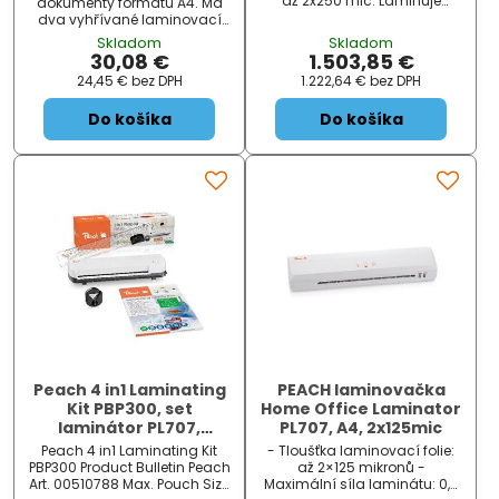
až 2x250 mic. Laminuje
dokumenty formátu A4. Má
formáty od velikosti
dva vyhřívané laminovací
identifikační průkazky až po
válce s automaticky řízenou
Skladom
Skladom
formát A3 Zásobník na kapsy
teplotou, které dokáží
30,08 €
1.503,85 €
pro nepravidelné tvary a
pracovat s fólií silnou až 2x
24,45 €
bez DPH
1.222,64 €
bez DPH
nestandardní materiály
125 micronů a dokáží
zalaminovat dokument o síle
Do košíka
Do košíka
až 0,5 mm. Zahřívací doba
se pohybuje kolem 3 min
Peach 4 in1 Laminating
PEACH laminovačka
Kit PBP300, set
Home Office Laminator
laminátor PL707,
PL707, A4, 2x125mic
řezačka PC100-04, mix
Peach 4 in1 Laminating Kit
- Tloušťka laminovací folie:
folií a zařezávač rožků
PBP300 Product Bulletin Peach
až 2×125 mikronů -
Art. 00510788 Max. Pouch Size
Maximální síla laminátu: 0,5