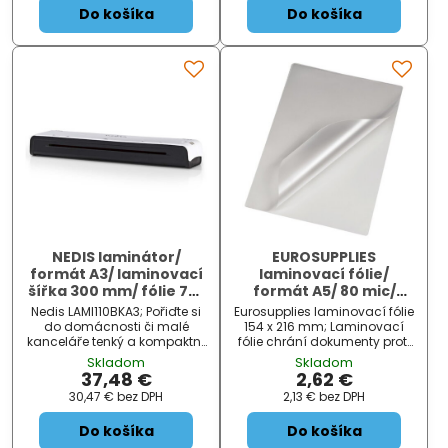
Do košíka
Do košíka
nastaveními. Díky systému
J...
NEDIS laminátor/
EUROSUPPLIES
formát A3/ laminovací
laminovací fólie/
šířka 300 mm/ fólie 75-
formát A5/ 80 mic/
125 mic/ teplý a
154x216 mm/ lesklé/ 100
Nedis LAMI110BKA3; Pořiďte si
Eurosupplies laminovací fólie
studený proces/ bílá
pack
do domácnosti či malé
154 x 216 mm; Laminovací
kanceláře tenký a kompaktní
fólie chrání dokumenty proti
laminátor, který vám umožní
vlhku, prachu a znečištění, a
Skladom
Skladom
rychlou a efektivní aplikaci
tím prodlouží jejich životnost.
37,48 €
2,62 €
ochranné vrstvy na průkazy
Navíc zabrání případnému
30,47 €
bez DPH
2,13 €
bez DPH
totožnosti či vizitky. Zařízení je
zásahu do obsahu
vhodné pro laminac...
dokumentů. Laminování
Do košíka
Do košíka
fotogra...