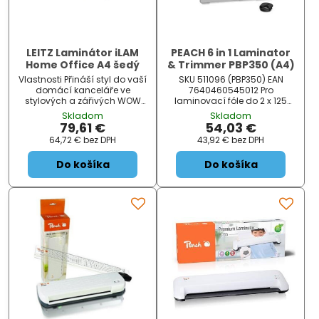
LEITZ Laminátor iLAM
PEACH 6 in 1 Laminator
Home Office A4 šedý
& Trimmer PBP350 (A4)
Vlastnosti Přináší styl do vaší
SKU 511096 (PBP350) EAN
domácí kanceláře ve
7640460545012 Pro
stylových a zářivých WOW
laminovací fóle do 2 x 125
barvách Laminování bez
mikronu Metoda laminace
Skladom
Skladom
zasekávání s excelentními
Heiss & Kalt / Hot & Cold
79,61 €
54,03 €
výsledky, žádné složité
Doba ohrevu 3 - 5 minuty
64,72 €
bez DPH
43,92 €
bez DPH
nastavování Připraven do 3
Rychlé zahrátí Ne Rychlost
minut - žádné dlouhé čekání
laminování 250 mm/min
Do košíka
Do košíka
na dosažení laminovací
Max. pracovní šírka 230 mm
teploty Nízká
Funkce uvolnení (ABS) Ja /