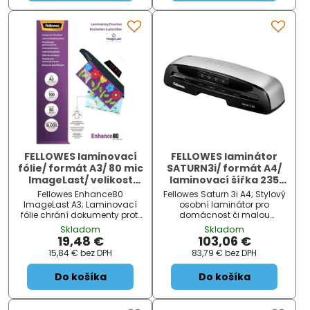
FELLOWES laminovací
FELLOWES laminátor
fólie/ formát A3/ 80 mic
SATURN3i/ formát A4/
ImageLast/ velikost
laminovací šířka 235
303x426 mm/ lesklé/
mm/ fólie 80-125 mic/
Fellowes Enhance80
Fellowes Saturn 3i A4; Stylový
100 pack
černo-stříbrný
ImageLast A3; Laminovací
osobní laminátor pro
fólie chrání dokumenty proti
domácnost či malou
vlhku, prachu a znečištění, a
kancelář. Umožňuje
Skladom
Skladom
tím prodlouží jejich životnost.
laminování za tepla i za
19,48 €
103,06 €
Navíc zabrání případnému
studena ve formátu A4 bez
15,84 €
bez DPH
83,79 €
bez DPH
zásahu do obsahu
nutnosti použití ochranné
dokumentů. Laminování
obálky. Díky systému Jam
Do košíka
Do košíka
fotografií zlepší...
Free se vý...