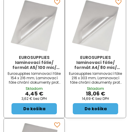
EUROSUPPLIES
EUROSUPPLIES
laminovací fólie/
laminovací fólie/
formát A5/ 100 mic/
formát A4/ 80 mic/
154x216 mm/ lesklé/ 100
216x303 mm/
Eurosupplies laminovací fólie
Eurosupplies laminovací fólie
pack
samolepící/ 100 pack
154 x 216 mm; Laminovací
216 x 303 mm; Laminovací
fólie chrání dokumenty proti
fólie chrání dokumenty proti
vlhku, prachu a znečištění, a
vlhku, prachu a znečištění, a
Skladom
Skladom
tím prodlouží jejich životnost.
tím prodlouží jejich životnost.
4,45 €
18,06 €
Navíc zabrání případnému
Navíc zabrání případnému
3,62 €
bez DPH
14,69 €
bez DPH
zásahu do obsahu
zásahu do obsahu
dokumentů. Laminování
dokumentů. Laminování
Do košíka
Do košíka
fotogra...
fotogra...