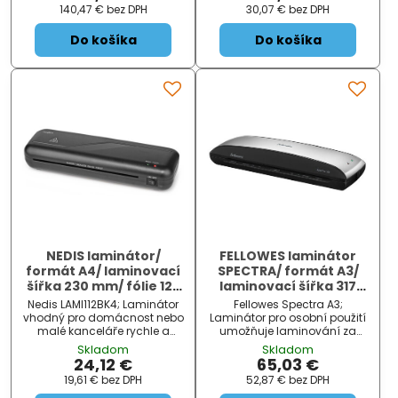
laminování za tepla i za
doma nebo v domácí
140,47 €
bez DPH
30,07 €
bez DPH
studena ve formátu A3 bez
kanceláři. Vyznačuje se
nutnosti použití ochranné
snadnou obsluhou a
Do košíka
Do košíka
obálky. Díky systému...
žádnými dalšími
nastaveními. Poku...
NEDIS laminátor/
FELLOWES laminátor
formát A4/ laminovací
SPECTRA/ formát A3/
šířka 230 mm/ fólie 125
laminovací šířka 317
mic/ automatické
mm/ fólie 125 mic/
Nedis LAMI112BK4; Laminátor
Fellowes Spectra A3;
vypnutí/ teplý proces/
černo-stříbrný
vhodný pro domácnost nebo
Laminátor pro osobní použití
černý
malé kanceláře rychle a
umožňuje laminování za
efektivně laminuje malé
tepla ve formátu A3 bez
Skladom
Skladom
plakáty, poznámky, ID karty,
nutnosti použití ochranné
24,12 €
65,03 €
vizitky, jídelní lístky nebo
obálky. Vyznačuje se
19,61 €
bez DPH
52,87 €
bez DPH
cokoliv na papíru do velikosti
snadnou obsluhou a
A4. Zařízení je vhodné...
žádnými dalšími