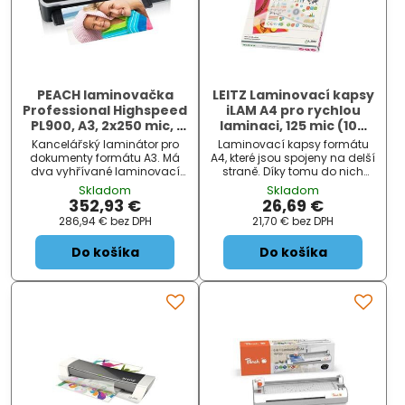
PEACH laminovačka
LEITZ Laminovací kapsy
Professional Highspeed
iLAM A4 pro rychlou
PL900, A3, 2x250 mic, i
laminaci, 125 mic (100
pro studenou laminaci
ks)
Kancelářský laminátor pro
Laminovací kapsy formátu
dokumenty formátu A3. Má
A4, které jsou spojeny na delší
dva vyhřívané laminovací
straně. Díky tomu do nich
válce s automaticky řízenou
pohodlně a rychle vložíte
Skladom
Skladom
teplotou, které dokáží
dokument. (o 30 % rychlejší).
352,93 €
26,69 €
pracovat s fólií silnou až 2x
Perfektní ochrana velmi často
286,94 €
bez DPH
21,70 €
bez DPH
250 micronů a dokáží
používaných dokumentů
zalaminovat dokument o síle
před nečistotou, tekutinou a
Do košíka
Do košíka
až 0,4 mm. Zahřívací doba
vlhkostí.
se pohybuje kolem 1 min