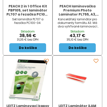
PEACH 2 in 1 Office Kit
PEACH laminovačka
PBP105, set laminátor
Premium Photo
PL707 a řezačka PC100-
Laminator PL755, A3,
04
125mic, i pro studenou
Set laminátor PL707 a
Kancelářský laminátor pro
laminaci
řezačka PC100-04.
dokumenty formátu A3. Má
dva vyhřívané laminovací
válce s automaticky řízenou
Skladom
Skladom
teplotou, které dokáží
38,56 €
43,17 €
pracovat s fólií silnou až 2x
31,35 €
bez DPH
35,10 €
bez DPH
125 micronů a dokáží
zalaminovat dokument o síle
Do košíka
Do košíka
až 0,4 mm. Zahřívací doba
se pohybuje kolem 2 min
LEITZ Laminovací kapsy
LEITZ Laminátor iLAM