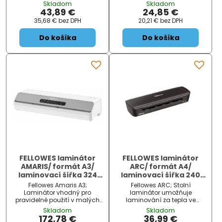
DIN A4 Warm-up Time
mm - Maximální provozní
Skladom
Skladom
[minutes] 3 - 5 Peach Nr
šířka: 235 mm - Rychlost
43,89 €
24,85 €
PBP300 Laminating Speed
laminování: 250 mm/min -
35,68 €
bez DPH
20,21 €
bez DPH
[mm/min] 250 For
Systém vytápění: 2 vyhřívané
Laminating Pouches up to
válečky - Doba zahřívání: 3
Do košíka
Do košíka
[microns] 2 x 125 Cutting
až 5 min
Method Rollenmesser / Ro
FELLOWES laminátor
FELLOWES laminátor
AMARIS/ formát A3/
ARC/ formát A4/
laminovací šířka 324
laminovací šířka 240
mm/ fólie 80-175 mic/
mm/ fólie max 80 mic/
Fellowes Amaris A3;
Fellowes ARC; Stolní
bílo-šedý
černý
Laminátor vhodný pro
laminátor umožňuje
pravidelné použití v malých
laminování za tepla ve
až středně velkých
formátu A4 . Je určený pro
Skladom
Skladom
kancelářích. Umožňuje
příležitostnou laminaci
172,78 €
36,99 €