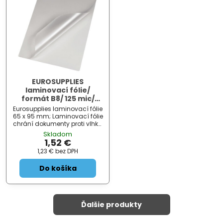
EUROSUPPLIES
laminovací fólie/
formát B8/ 125 mic/
65x95 mm/ lesklé/ 100
Eurosupplies laminovací fólie
pack
65 x 95 mm; Laminovací fólie
chrání dokumenty proti vlhku,
prachu a znečištění, a tím
Skladom
prodlouží jejich životnost.
1,52 €
Navíc zabrání případnému
1,23 €
bez DPH
zásahu do obsahu
dokumentů. Laminování
Do košíka
fotografi...
Ďalšie produkty