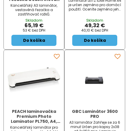
Laminátor LEITZ iLAM Home A4
rožků,
je určen zejména pro domácí
Kancelářský A3 laminátor,
použití. Oceníte zejména jeho
vestavěná řezačka a
kompaktní a luxusní barevné
zastřihovač rožků.
provedení fialové barvy.
Skladom
Skladom
Laminuje bez zasekávání,
65,19 €
49,32 €
snadno se nastavuje. Rychle
53 €
bez DPH
40,10 €
bez DPH
se zahřívá, je připraven do 3
minut. Laminátor má nízkou
spotř
Do košíka
Do košíka
PEACH laminovačka
GBC Laminátor 3600
Premium Photo
PRO
Laminator PL750, A4,
A3 laminátor Zahřeje se za 6
2x125mic,
minut Určen pro kapsy 2x38
Kancelářský laminátor pro