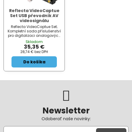
Reflecta VideoCaptue
Set USB převodník AV
videosignálu
Reflecta VideoCaptue Set;
Kompletní sada příslušenství
pro digitalizaci analogových
videozáznamů. Jednoduše
Skladom
připojte videorekordér či
35,35 €
videokameru do USB portu
28,74 €
bez DPH
počítače a zařízení bude
automaticky rozpoznáno
Do košíka
jako USB...
Newsletter
Odoberať naše novinky: