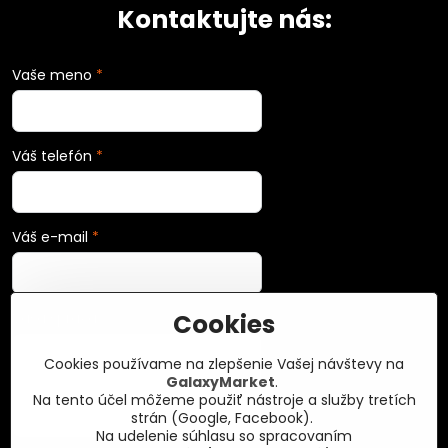
Kontaktujte nás:
Vaše meno
*
Váš telefón
*
Váš e-mail
*
Cookies
Vaša správa
*
Cookies používame na zlepšenie Vašej návštevy na
GalaxyMarket
.
Na tento účel môžeme použiť nástroje a služby tretích
strán (Google, Facebook).
Na udelenie súhlasu so spracovaním