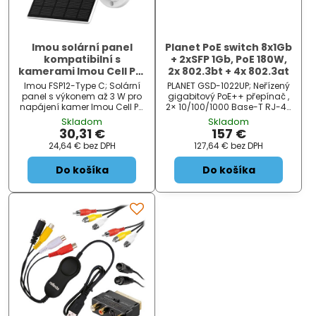
Imou solární panel
Planet PoE switch 8x1Gb
kompatibilní s
+ 2xSFP 1Gb, PoE 180W,
kamerami Imou Cell PT,
2x 802.3bt + 4x 802.3at
3W, USB-C, černý
Imou FSP12-Type C; Solární
PLANET GSD-1022UP; Neřízený
panel s výkonem až 3 W pro
gigabitový PoE++ přepínač ,
napájení kamer Imou Cell PT,
2× 10/100/1000 Base-T RJ-45
Cell PT 4G. ZÁKLADNÍ
s injektory 802.3bt, 4×
Skladom
Skladom
SPECIFIKACE; Max. výkon: 3 W;
10/100/1000 Base-T s
30,31 €
157 €
Jmenovité napětí (V mp ):...
injektory 802.3at, 2×
24,64 €
bez DPH
127,64 €
bez DPH
10/100/1000 Base-T RJ-45, 2×
1000 Base-X SFP, napájecí
Do košíka
Do košíka
výkon...