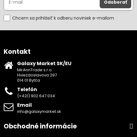
Odoberať
Chcem sa prihlásiť k odberu noviniek e-mailom
Kontakt
Galaxy Market SK/EU
MirAnnTrade s.r.o.
Hviezdoslavova 297
014 01 Bytča
Telefón
(+421) 902 647 034
Email
info@galaxymarket.sk
Obchodné informácie