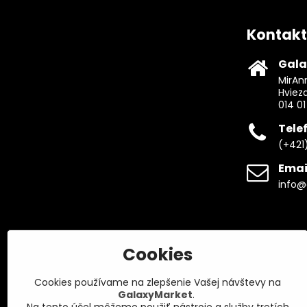
Kontakt
Gala
MirAnn
Hviez
014 01
Tele
(+421
Emai
info@
Cookies
Cookies používame na zlepšenie Vašej návštevy na
GalaxyMarket
.