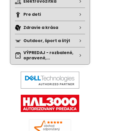
Elektrovozítka
Pre deti
Zdravie a krása
Outdoor, šport a štýl
VÝPREDAJ - rozbalené,
opravené,...