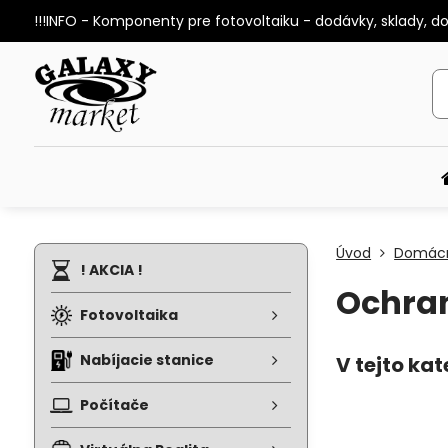
!!!INFO - Komponenty pre fotovoltaiku - dodávky, sklady, d
Úvod
Domác
! AKCIA !
Ochra
Fotovoltaika
Nabíjacie stanice
Počítače