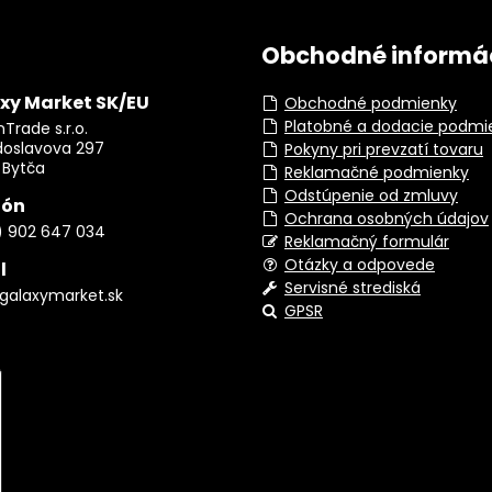
Obchodné informá
xy Market SK/EU
Obchodné podmienky
Platobné a dodacie podmi
Trade s.r.o.
doslavova 297
Pokyny pri prevzatí tovaru
 Bytča
Reklamačné podmienky
Odstúpenie od zmluvy
fón
Ochrana osobných údajov
) 902 647 034
Reklamačný formulár
Otázky a odpovede
l
Servisné strediská
galaxymarket.sk
GPSR