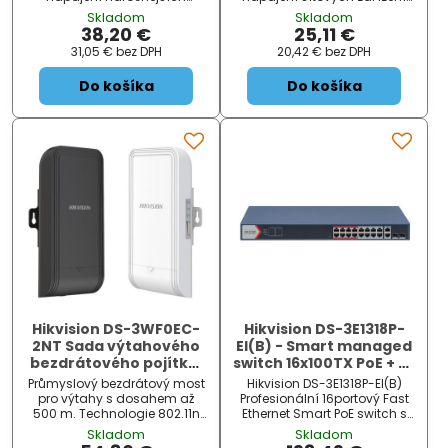
síťových zařízení standardu
standardu IEEE 802.3af/at.
Skladom
Skladom
IEEE 802.3af/at. Duální
Dosah až 100m, LED indikace,
38,20 €
25,11 €
napájecí režim Mode A/B,
ochranné prvky proti přepětí
31,05 €
bez DPH
20,42 €
bez DPH
dosah až 100m, LED indikace,
a zkratu, rozměry
rozměry 143×57×40mm.
143×57×40mm.
Do košíka
Do košíka
Hikvision DS-3WF0EC-
Hikvision DS-3E1318P-
2NT Sada výtahového
EI(B) - Smart managed
bezdrátového pojítka;
switch 16x100TX PoE + 2x
propustnost 300Mbps;
Gb Uplink Combo port,
Průmyslový bezdrátový most
Hikvision DS-3E1318P-EI(B)
dosah 500m
230W, Super PoE-
pro výtahy s dosahem až
Profesionální 16portový Fast
dosah až 300m
500 m. Technologie 802.11n
Ethernet Smart PoE switch s
300 Mbps, integrované 7dBi
pokročilou správou sítě.
Skladom
Skladom
MIMO antény 2×2, krytí IP55,
Hikvision DS-3E1318P-EI (B) je