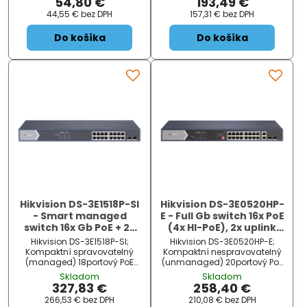
54,80 €
193,49 €
pracovní teplota -30 až +70
výkonný smart managed
44,55 €
bez DPH
157,31 €
bez DPH
°C. Ideální pro přenos HD
switch navržený pro snadnou
videa ve výtazích,
implementaci a správu
Do košíka
Do košíka
visualizovaná topologie,
dohledových systémů....
real-time alarmy.
Hikvision DS-3E1518P-SI
Hikvision DS-3E0520HP-
- Smart managed
E - Full Gb switch 16x PoE
switch 16x Gb PoE + 2x
(4x HI-PoE), 2x uplink
Gb SFP Uplink, 225W,
RJ-45 + 2x uplink SFP,
Hikvision DS-3E1518P-SI;
Hikvision DS-3E0520HP-E;
Super PoE - dosah až
225W, dosah až 300m
Kompaktní spravovatelný
Kompaktní nespravovatelný
300m
(managed) 18portový PoE
(unmanaged) 20portový PoE
switch pro napájení IP kamer
switch pro napájení IP kamer
Skladom
Skladom
či jiných zařízení s podporou
či jiných zařízení s podporou
327,83 €
258,40 €
PoE. Nabízí PoE výstup 16×
PoE. Nabízí PoE výstup 12×
266,53 €
bez DPH
210,08 €
bez DPH
802.3af/at (max. 30 W/port) s
802.3af/at (max. 30 W/port)