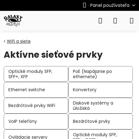
Panel používateľa
Wifi a siete
Aktívne sieťové prvky
Optické moduly SFP,
PoE (Napájanie po
SFP+, XFP
ethernete)
Ethernet switche
Konvertory
Diskové systémy a
Bezdrôtové prvky WiFi
úložiská
VoIP telefóny
Bezdrôtové prvky
Optické moduly SFP,
Ovládacie servery