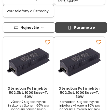
SFP+, QSFP+
VoIP telefony a ústředny
Najnovšie
Parametre
XtendLan PoE injektor
XtendLan PoE injektor
802.3bt, 1000Base-T,
802.3at, 1000Base-T,
60W
30W
Výkonný Gigabitový PoE
Kompaktní Gigabitový PoE
injektor s výkonem 60W pro
injektor s výkonem 30W pro
napájení náročnějších
napájení síťových zařízení