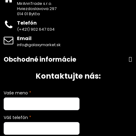
MirAnnTrade s.r.o.
Hviezdoslavova 297
014 01 Bytča
Telefón
(+421) 902 647 034
Email
info@galaxymarket.sk
Obchodné informácie
Kontaktujte nás:
Vaše meno
*
Váš telefón
*