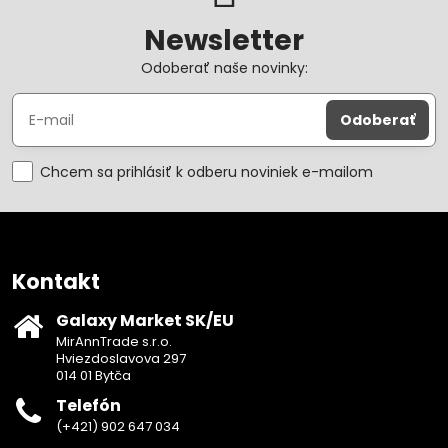
Newsletter
Odoberať naše novinky:
Odoberať
Chcem sa prihlásiť k odberu noviniek e-mailom
Kontakt
Galaxy Market SK/EU
MirAnnTrade s.r.o.
Hviezdoslavova 297
014 01 Bytča
Telefón
(+421) 902 647 034