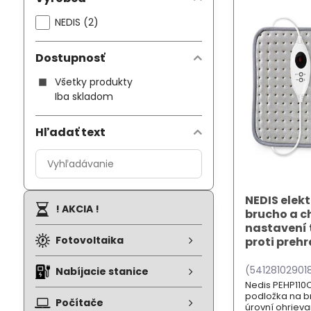
NEDIS (2)
Dostupnosť
Všetky produkty
Iba skladom
Hľadať text
Prehľadať
výsledky
filtra
NEDIS elek
fulltextom
! AKCIA !
brucho a ch
nastavení 
Fotovoltaika
proti prehr
(54128102901
Nabíjacie stanice
Nedis PEHP110C
podložka na b
Počítače
úrovní ohriev