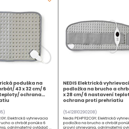
trická poduška na
NEDIS Elektrická vyhrievac
rbát/ 43 x 32 cm/ 6
podložka na brucho a chrb
teploty/ ochrana
x 28 cm/ 6 nastavení teplo
atiu
ochrana proti prehriatiu
85)
(5412810290208)
GY; Elektrická vyhrievacia
Nedis PEHP112CGY; Elektrická vyhrie
rucho a chrbát ponúka 6
podložka na brucho a chrbát ponú
ania, odnímateľný ovládač a
úrovní ohrievania, odnímateľný ov