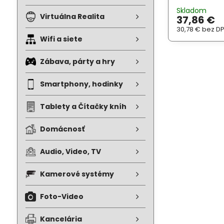
digitálny displ
Skladom
automaticky v
Virtuálna Realita
37,86 €
pred prehriat
30,78 €
bez D
Wifi a siete
Zábava, párty a hry
Smartphony, hodinky
Tablety a Čítačky kníh
Domácnosť
Audio, Video, TV
Kamerové systémy
Foto-Video
Kancelária