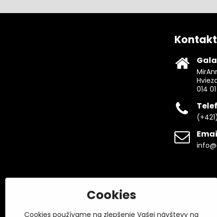
Kontakt
Gala
MirAnn
Hviez
014 01
Tele
(+421
Emai
info@
Cookies
Cookies používame na zlepšenie Vašej návštevy na