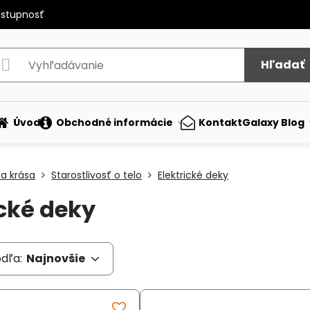
ostupnosť
Hľadať
Úvod
Obchodné informácie
Kontakt
Galaxy Blog
 a krása
Starostlivosť o telo
Elektrické deky
ické deky
odľa:
Najnovšie