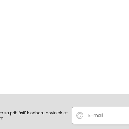
 sa prihlásiť k odberu noviniek e-
om