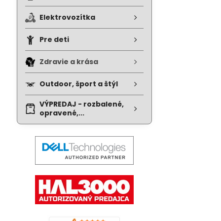
Elektrovozítka
Pre deti
Zdravie a krása
Outdoor, šport a štýl
VÝPREDAJ - rozbalené,
opravené,...