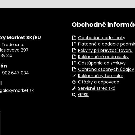
Obchodné informá
xy Market SK/EU
Obchodné podmienky
Platobné a dodacie podmi
Trade s.r.o.
doslavova 297
Pokyny pri prevzatí tovaru
 Bytča
Reklamačné podmienky
Odstúpenie od zmluvy
fón
Ochrana osobných údajov
) 902 647 034
Reklamačný formulár
Otázky a odpovede
l
Servisné strediská
galaxymarket.sk
GPSR