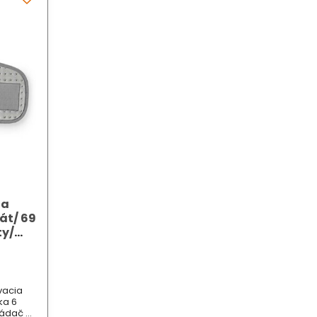
ia
át/ 69
ty/
vacia
ka 6
ládač a