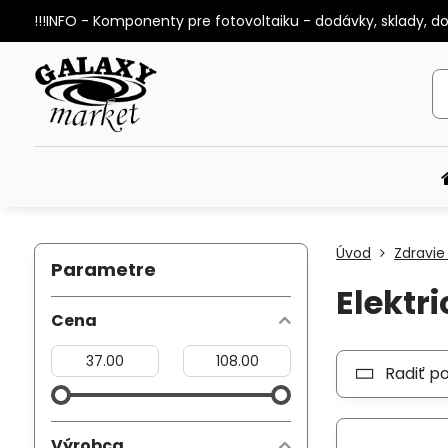
!!!INFO - Komponenty pre fotovoltaiku - dodávky, sklady, d
Úvod
Zdravie
Parametre
Elektr
Cena
Od:
Do:
Radiť p
Výrobca