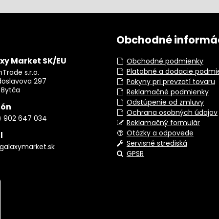
Obchodné informá
xy Market SK/EU
Obchodné podmienky
Platobné a dodacie podmi
Trade s.r.o.
doslavova 297
Pokyny pri prevzatí tovaru
 Bytča
Reklamačné podmienky
Odstúpenie od zmluvy
fón
Ochrana osobných údajov
) 902 647 034
Reklamačný formulár
Otázky a odpovede
l
Servisné strediská
galaxymarket.sk
GPSR