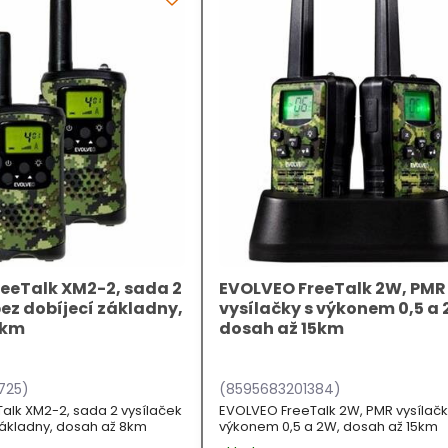
eeTalk XM2-2, sada 2
EVOLVEO FreeTalk 2W, PMR
bez dobíjecí základny,
vysílačky s výkonem 0,5 a 
8km
dosah až 15km
725)
(8595683201384)
alk XM2-2, sada 2 vysílaček
EVOLVEO FreeTalk 2W, PMR vysílačk
základny, dosah až 8km
výkonem 0,5 a 2W, dosah až 15km