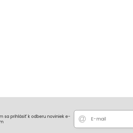
 sa prihlásiť k odberu noviniek e-
om