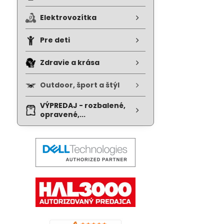
Elektrovozítka
Pre deti
Zdravie a krása
Outdoor, šport a štýl
VÝPREDAJ - rozbalené,
opravené,...