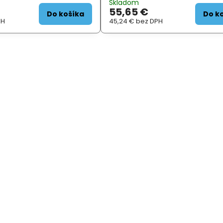
Skladom
55,65 €
Do košíka
Do k
PH
45,24 €
bez DPH