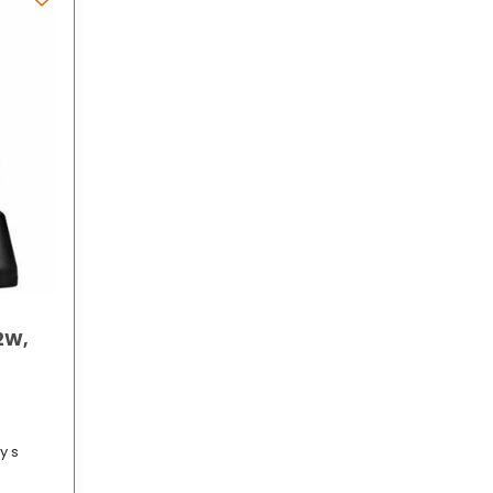
2W,
y s