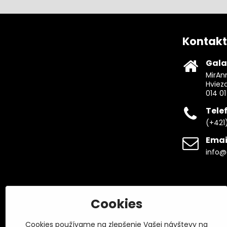
Kontakt
Gala
MirAnn
Hviez
014 01
Tele
(+421
Emai
info@
Cookies
Cookies používame na zlepšenie Vašej návštevy na