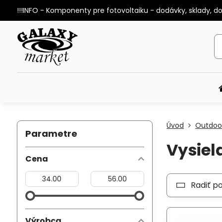
!!!INFO - Komponenty pre fotovoltaiku - dodávky, sklady, d
Úvod
Outdoor
Parametre
Vysiel
Cena
Od:
Do:
Radiť p
Výrobca