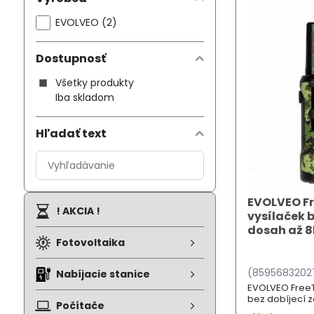
EVOLVEO (2)
Dostupnosť
Všetky produkty
Iba skladom
Hľadať text
Prehľadať
výsledky
filtra
EVOLVEO Fr
fulltextom
! AKCIA !
vysílaček 
dosah až 
Fotovoltaika
(8595683202
Nabíjacie stanice
EVOLVEO FreeT
bez dobíjecí 
Počítače