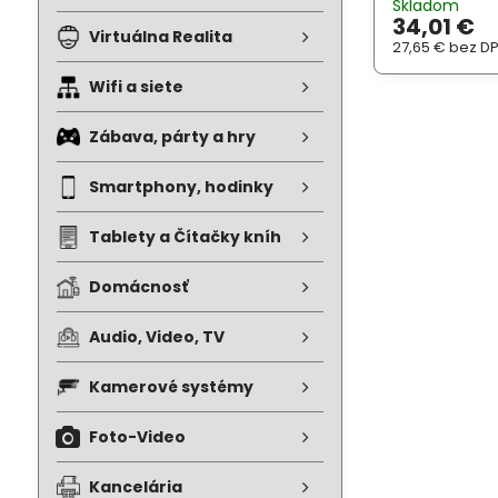
Skladom
34,01 €
Virtuálna Realita
27,65 €
bez D
Wifi a siete
Zábava, párty a hry
Smartphony, hodinky
Tablety a Čítačky kníh
Domácnosť
Audio, Video, TV
Kamerové systémy
Foto-Video
Kancelária