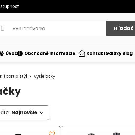
ostupnosť
Hľadať
Úvod
Obchodné informácie
Kontakt
Galaxy Blog
, šport a štýl
Vysielačky
ačky
odľa:
Najnovšie