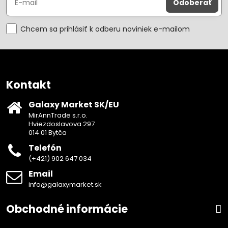
Odoberať
Chcem sa prihlásiť k odberu noviniek e-mailom
Kontakt
Galaxy Market SK/EU
MirAnnTrade s.r.o.
Hviezdoslavova 297
014 01 Bytča
Telefón
(+421) 902 647 034
Email
info@galaxymarket.sk
Obchodné informácie