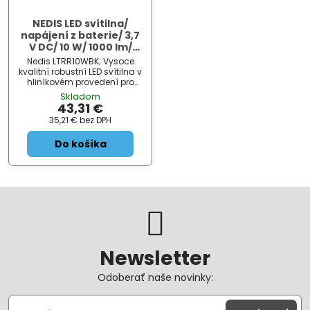
NEDIS LED svítilna/
napájení z baterie/ 3,7
V DC/ 10 W/ 1000 lm/
dosah 110 m/ černá
Nedis LTRR10WBK; Vysoce
kvalitní robustní LED svítilna v
hliníkovém provedení pro
každodenní použití. Výkon
Skladom
LED činí 10 W a nabízí tak
43,31 €
svítivost až 1000 lm . Díky 9,5°
35,21 €
bez DPH
úhlu paprsku nabídne dosah
až...
Do košíka
Newsletter
Odoberať naše novinky: