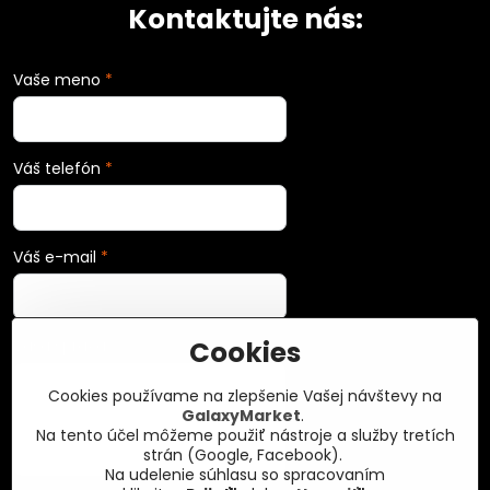
Kontaktujte nás:
Vaše meno
*
Váš telefón
*
Váš e-mail
*
Cookies
Vaša správa
*
Cookies používame na zlepšenie Vašej návštevy na
GalaxyMarket
.
Na tento účel môžeme použiť nástroje a služby tretích
strán (Google, Facebook).
Na udelenie súhlasu so spracovaním