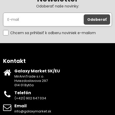
Odoberať naše novinky:
Odoberať
Chcem sa prihlásiť k odberu noviniek e-mailom
Kontakt
Galaxy Market SK/EU
MirAnnTrade s.r.o.
Hviezdoslavova 297
014 01 Bytča
Telefón
(+421) 902 647 034
Email
info@galaxymarket.sk