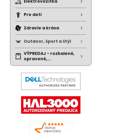
Elektrovozítka
Pre deti
Zdravie a krása
Outdoor, šport a štýl
VÝPREDAJ - rozbalené,
opravené,...