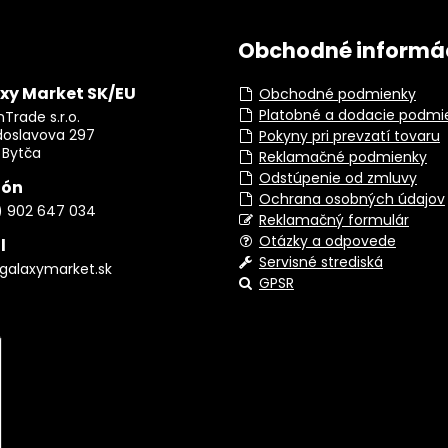
Obchodné informá
xy Market SK/EU
Obchodné podmienky
Platobné a dodacie podmi
Trade s.r.o.
doslavova 297
Pokyny pri prevzatí tovaru
 Bytča
Reklamačné podmienky
Odstúpenie od zmluvy
fón
Ochrana osobných údajov
) 902 647 034
Reklamačný formulár
Otázky a odpovede
l
Servisné strediská
galaxymarket.sk
GPSR