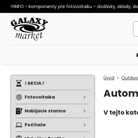
!!!INFO - Komponenty pre fotovoltaiku - dodávky, sklady, d
Úvod
Outdoor
! AKCIA !
Autom
Fotovoltaika
Nabíjacie stanice
Počítače