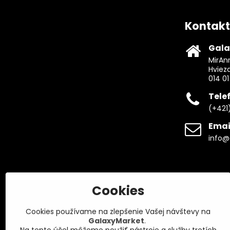
Kontakt
Gala
MirAnn
Hviez
014 01
Tele
(+421
Emai
info@
Cookies
Cookies používame na zlepšenie Vašej návštevy na
GalaxyMarket
.