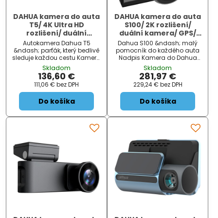
DAHUA kamera do auta
DAHUA kamera do auta
T5/ 4K Ultra HD
S100/ 2K rozlišení/
rozlišení/ duální
duální kamera/ GPS/
kamera/ USB-C/ Wi-Fi/
USB-C/ Wi-Fi/ 4G/
Autokamera Dahua T5
Dahua S100 &ndash; malý
microSD slo
microSD slot
&ndash; parťák, který bedlivě
pomocník do každého auta
sleduje každou cestu Kamera
Nadpis Kamera do Dahua
do auta Dahua T5 s duálním
S100 , která si zapamatuje
Skladom
Skladom
záznamem obrazu, které
každou vaši jízdu a zachytí ji
136,60 €
281,97 €
neunikne ani sekunda vaší
ve vysokém rozlišení. Tento
111,06 €
bez DPH
229,24 €
bez DPH
jízdy. Nikdy nespí, všechno
model podporuje záznam
vidí a vždy ví, kdo byl na vině
videa v rozlišení 2K z přední
Do košíka
Do košíka
v případě dopravní nehody
kamery a Full...
č...