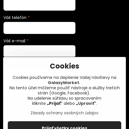
Váš telefón
*
Váš e-mail
*
Cookies
Vaša správa
*
Cookies používame na zlepšenie Vašej návštevy na
GalaxyMarket
.
Na tento účel môžeme použiť nástroje a služby tretích
strán (Google, Facebook).
Na udelenie súhlasu so spracovaním
kliknite
„Prijať"
alebo
„
Upraviť
"
.
Zásady ochrany osobných údajov
Odoslať
Prijať všetky cookies