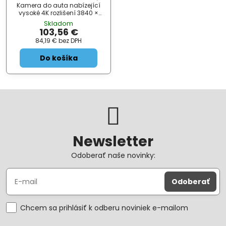
Kamera do auta nabízející
vysoké 4K rozlišení 3840 ×
2160 obrazových bodů a
Skladom
široký úhel záběru až 135° . Na
103,56 €
zadní straně se nachází 3"
84,19 €
bez DPH
IPS displej s rozlišením 64...
Do košíka
Newsletter
Odoberať naše novinky:
Odoberať
Chcem sa prihlásiť k odberu noviniek e-mailom