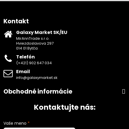
Kontakt
Galaxy Market SK/EU
MirAnnTrade s.r.o.
Hviezdoslavova 297
014 01 Bytča
Telefón
(+421) 902 647 034
Email
info@galaxymarket.sk
Obchodné informácie
Kontaktujte nás:
Vaše meno
*