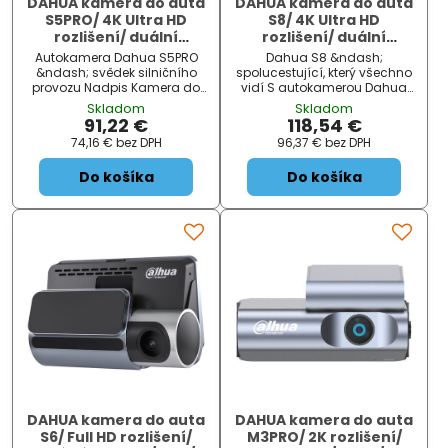
DAHUA kamera do auta
DAHUA kamera do auta
S5PRO/ 4K Ultra HD
S8/ 4K Ultra HD
rozlišení/ duální
rozlišení/ duální
kamera/ USB-C/ Wi-Fi/
kamera/ GPS/ mini USB/
Autokamera Dahua S5PRO
Dahua S8 &ndash;
microSD slot
Wi-Fi/ microSD slot
&ndash; svědek silničního
spolucestující, který všechno
provozu Nadpis Kamera do
vidí S autokamerou Dahua
auta Dahua S5PRO s vámi
S8 budete mít dokonalý
Skladom
Skladom
bude sdílet každou jízdu
záznam o tom, co se děje na
91,22 €
118,54 €
autem. Je ideální pro
sinici během jízdy. Tento
74,16 €
bez DPH
96,37 €
bez DPH
záznam dění na vozovce, ať
model podporuje ostré a čisté
už jedete na výlet, služební
záběry v ultra jemném
Do košíka
Do košíka
cestu, nebo jste profes...
rozlišení 4K , takže vám v
případě nehod...
DAHUA kamera do auta
DAHUA kamera do auta
S6/ Full HD rozlišení/
M3PRO/ 2K rozlišení/