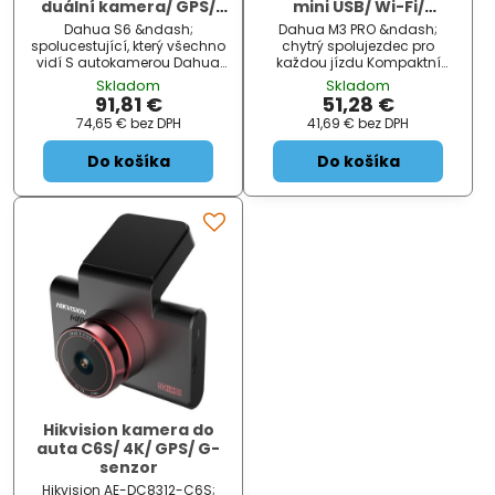
duální kamera/ GPS/
mini USB/ Wi-Fi/
mini USB/ Wi-Fi/
microSD slot
Dahua S6 &ndash;
Dahua M3 PRO &ndash;
microSD slot
spolucestující, který všechno
chytrý spolujezdec pro
vidí S autokamerou Dahua
každou jízdu Kompaktní
S6 budete mít dokonalý
kamera do auta Dahua M3
Skladom
Skladom
záznam o tom, co se děje na
PRO , která nikdy nemrkne a
91,81 €
51,28 €
sinici během jízdy. Tento
zachytí kontinuálně celou
74,65 €
bez DPH
41,69 €
bez DPH
model podporuje ostré a čisté
vaši jízdu. Představuje
záběry v rozlišení Full HD ,
spolehlivého svědka každé
Do košíka
Do košíka
takže vám v případě nehody
sekundy vaší cesty, kterého
nebo j...
jednoduše umístí...
Hikvision kamera do
auta C6S/ 4K/ GPS/ G-
senzor
Hikvision AE-DC8312-C6S;