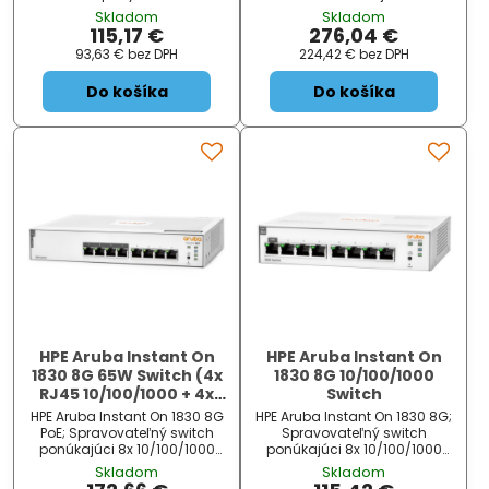
nabízející 9 GbE RJ45 portů , z
10/100/1000 Mbps RJ45 portů
Skladom
Skladom
nichž 8 podporuje PoE+
s PoE+ (802.3af/at) a 2x 1 GbE
115,17 €
276,04 €
(802.3 af/at) s celkovým
SFP porty . Přepínací kapacita
93,63 €
bez DPH
224,42 €
bez DPH
napájecím výkonem až...
je 20 Gbps a rychlost smě...
Do košíka
Do košíka
HPE Aruba Instant On
HPE Aruba Instant On
1830 8G 65W Switch (4x
1830 8G 10/100/1000
RJ45 10/100/1000 + 4x
Switch
RJ45 10/100/1000 Class4
HPE Aruba Instant On 1830 8G
HPE Aruba Instant On 1830 8G;
PoE)
PoE; Spravovateľný switch
Spravovateľný switch
ponúkajúci 8x 10/100/1000
ponúkajúci 8x 10/100/1000
Mbps RJ-45 portov z ktorých
Mbps RJ-45 portov. Na prvom
Skladom
Skladom
štyri podporujú PoE+
porte je k dispozícii PoE vstup