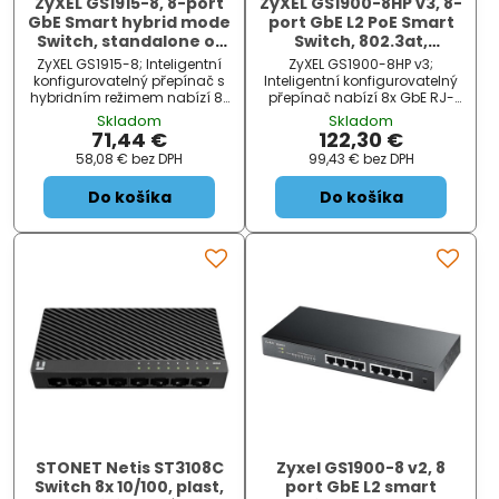
ZyXEL GS1915-8, 8-port
ZyXEL GS1900-8HP v3, 8-
GbE Smart hybrid mode
port GbE L2 PoE Smart
Switch, standalone or
Switch, 802.3at,
NebulaFlex Cloud,
desktop, fanless, 70
ZyXEL GS1915-8; Inteligentní
ZyXEL GS1900-8HP v3;
desktop, fanless
Watt
konfigurovatelný přepínač s
Inteligentní konfigurovatelný
hybridním režimem nabízí 8x
přepínač nabízí 8x GbE RJ-
GbE RJ-45 port . Přepínací
45 port . Disponuje
Skladom
Skladom
kapacita dosahuje až 16
základními funkcemi pro
71,44 €
122,30 €
Gbps a rychlost směrování
správu a přinese tak do vaší
58,08 €
bez DPH
99,43 €
bez DPH
až 11,9 Mpps . Buffer má
podnikové sítě vyšší flexibilitu
kapa...
a konektivitu. Nasazením
Do košíka
Do košíka
GbE...
STONET Netis ST3108C
Zyxel GS1900-8 v2, 8
Switch 8x 10/100, plast,
port GbE L2 smart