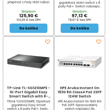
přepínač z řady 1430 nabízí
gigabitový stolní switch s 8
16x 10/100/1000 Mbps RJ45
porty PoE+; Switch nabízející
portů, PlugandPlay instalaci,
9 GbE RJ45 portů , z nichž 8
Skladom
Skladom
plně automatizované funkce
podporuje PoE+ (802.3 af/at)
125,90 €
97,13 €
a nulovou průběžnou údržbu.
s celkovým napájecím
102,36 €
bez DPH
78,97 €
bez DPH
Díky snadné obsl...
výkonem až 123...
Do košíka
Do košíka
TP-Link TL-SG1210MPE -
HPE Aruba Instant On
10-Port Gigabit Easy
1930 8G Class4 PoE 2SFP
Smart Switch with 8-
124W Switch
Port PoE+
TPLink TLSG1210MPE; 10portový
HPE Aruba Instant On 1930 8G
gigabitový Easy Smart
PoE 2SFP; Spravovatelný
switch s 8 porty PoE+; Switch
switch nabízející 8x