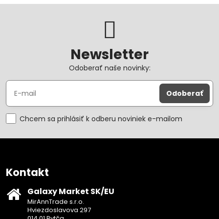
Newsletter
Odoberať naše novinky:
Odoberať
Chcem sa prihlásiť k odberu noviniek e-mailom
Kontakt
Galaxy Market SK/EU
MirAnnTrade s.r.o.
Hviezdoslavova 297
014 01 Bytča