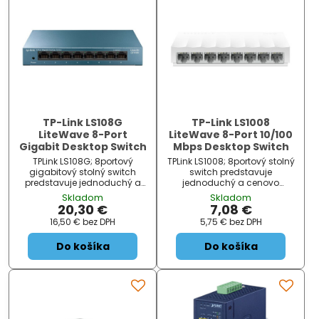
TP-Link LS108G
TP-Link LS1008
LiteWave 8-Port
LiteWave 8-Port 10/100
Gigabit Desktop Switch
Mbps Desktop Switch
TPLink LS108G; 8portový
TPLink LS1008; 8portový stolný
gigabitový stolný switch
switch predstavuje
predstavuje jednoduchý a
jednoduchý a cenovo
cenovo dostupný spôsob
dostupný spôsob rozšírenia
Skladom
Skladom
rozšírenia vašej káblovej
vašej káblovej siete. Switch
20,30 €
7,08 €
siete. Switch sa navyše môže
sa navyše môže pochváliť
16,50 €
bez DPH
5,75 €
bez DPH
pochváliť podporou AUTO-
podporou AUTO-MDI/MDIX a
MDI/MDIX a funkciou riadenia
funkciou riadenia toku dát (
Do košíka
Do košíka
toku dát
flow control ).