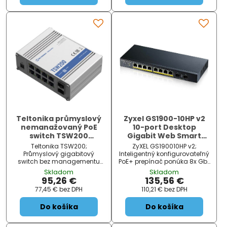
Teltonika průmyslový
Zyxel GS1900-10HP v2
nemanažovaný PoE
10-port Desktop
switch TSW200
Gigabit Web Smart
8x802.3af/at
switch: 8x Gigabit
Teltonika TSW200;
ZyXEL GS190010HP v2;
metal + 2x SFP, IPv6,
Průmyslový gigabitový
Inteligentný konfigurovateľný
802.3az (Green), PoE
switch bez managementu
PoE+ prepínač ponúka 8x GbE
nabízející osm RJ45 portů a
RJ-45 port a 2x SFP slot.
Skladom
Skladom
dva SFP porty. Na všech RJ45
Disponuje základnými
95,26 €
135,56 €
portech je k dispozici
funkciami pre správu a
77,45 €
bez DPH
110,21 €
bez DPH
podpora PoE 802.3af/at .
prinesie tak do vašej
Snadné použití bez n...
podnikovej siete vyššiu
Do košíka
Do košíka
flexibilitu a konektivitu.