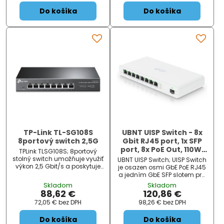
na zeď nebo D...
k...
Do košíka
Do košíka
TP-Link TL-SG108S
UBNT UISP Switch - 8x
8portový switch 2,5G
Gbit RJ45 port, 1x SFP
port, 8x PoE Out, 110W,
TPLink TLSG108S; 8portový
fanless
stolný switch umožňuje využiť
UBNT UISP Switch; UISP Switch
výkon 2,5 Gbit/s a poskytuje
je osazen osmi GbE PoE RJ45
kapacitu prepínania až 40
a jedním GbE SFP slotem pro
Gbit/s . Funkcia
uplink. Jedná se o
Skladom
Skladom
automatického
bezventilátorový L2 přepínač
88,62 €
120,86 €
vyjednávania rýchlostí pre 3-
s kapacitou 18 Gbps a
72,05 €
bez DPH
98,26 €
bez DPH
rýchlostné pripojenie (100
rychlostí směrování 13,392
Mbit/s / 1G / 2,5G) monitoruje
Mpps . Celkov...
Do košíka
Do košíka