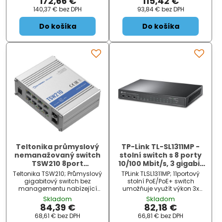
172,66 €
115,42 €
(802.3af/at) pre napájanie
pre prostredie, kde nie je k
140,37 €
bez DPH
93,84 €
bez DPH
prístupových bodov, kamier,
dispozícii sieťové napájanie.
VoIP telefónov či ďalších
Prepínacia kapacita switcha
Do košíka
Do košíka
najnovších
je 16 Gbps
Teltonika průmyslový
TP-Link TL-SL1311MP -
nemanažovaný switch
stolní switch s 8 porty
TSW210 8port
10/100 Mbit/s, 3 gigabit
10/100/1000M + 2x SFP
porty a 8 porty PoE+
Teltonika TSW210; Průmyslový
TPLink TLSL1311MP; 11portový
gigabitový switch bez
stolní PoE/PoE+ switch
managementu nabízející
umožňuje využít výkon 3x
osm RJ45 portů a dva SFP
Gbit/s uplink portů a
Skladom
Skladom
porty. Snadné použití bez
poskytuje kapacitu přepínání
84,39 €
82,18 €
nutnosti konfigurace a
až 7,6 Gbit/s . Vyhovuje
68,61 €
bez DPH
66,81 €
bez DPH
instalace. Možnost montáže
standardu 802.3af/at PoE+ ,