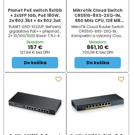
Planet PoE switch 8x1Gb
Mikrotik Cloud Switch
+ 2xSFP 1Gb, PoE 180W,
CRS510-8XS-2XQ-IN,
2x 802.3bt + 4x 802.3at
650 MHz CPU, 128 MB
RAM, 1x LAN, 2x QSFP28,
PLANET GSD-1022UP; Neřízený
MikroTik Cloud Router Switch
8x SFP28, 2x PSU, L5
gigabitový PoE++ přepínač ,
CRS510-8XS-2XQ-IN;
2× 10/100/1000 Base-T RJ-45
Kompaktní a výkonný Cloud
s injektory 802.3bt, 4×
Router Switch se dvěma 100G
Skladom
Skladom
10/100/1000 Base-T s
QSFP28, osmi 25G SFP28 a
157 €
861,10 €
injektory 802.3at, 2×
jedním RJ-45 Ethernet
127,64 €
bez DPH
700,08 €
bez DPH
10/100/1000 Base-T RJ-45, 2×
portem + 1x RJ-45 konzole.
1000 Base-X SFP, napájecí
Switch poskytuje
Do košíka
Do košíka
výkon...
100Gigabitové opt...