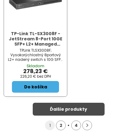
TP-Link TL-SX3008F -
JetStream 8-Port 10GE
SFP+ L2+ Managed
Switch
TPLink TLSX3008F;
Vysokorýchlostný 8portový
L2+ riadený switch s 10G SFP+
slotmi . Kapacita switchu je
Skladom
160 Gbps a rýchlosť
278,23 €
smerovania až 119,04 Mpps
226,20 €
bez DPH
Do košíka
Ďalšie produkty
1
2
4