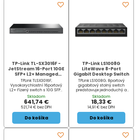
TP-Link TL-SX3016F -
TP-Link LS1008G
JetStream 16-Port 10GE
LiteWave 8-Port
SFP+ L2+ Managed
Gigabit Desktop Switch
Switch/ 16× 10G SFP+
TPLink TLSX3016F;
TPLink LS1008G; 8portový
Sloty
Vysokorychlostní 16portový
gigabitový stolný switch
L2+ řízený switch s 10G SFP+
predstavuje jednoduchý a
sloty . Kapacita switche je
cenovo dostupný spôsob
Skladom
Skladom
320 Gbps a rychlost
rozšírenia vašej káblovej
641,74 €
18,33 €
směrování až 238,08 Mpps .
siete. Switch sa navyše môže
521,74 €
bez DPH
14,91 €
bez DPH
Bleskurychlé přip...
pochváliť podporou AUTO-
MDI/MDIX a funkciou riadenia
Do košíka
Do košíka
toku dát