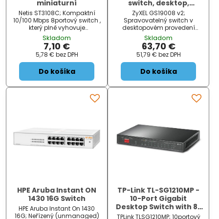
miniaturní
switch, desktop,
fanless
Netis ST3108C; Kompaktní
ZyXEL GS19008 v2;
10/100 Mbps 8portový switch ,
Spravovatelný switch v
který plně vyhovuje
desktopovém provedení
požadavkům domácnosti či
určený do kancelářského
Skladom
Skladom
malé kanceláře. Všechny
provozu nabízí osm GbE
7,10 €
63,70 €
porty podporují funkce Auto
RJ45 portů . Přepínací
5,78 €
bez DPH
51,79 €
bez DPH
MDI/MDIX a zamezují potřebě
kapacita dosahuje až 16
užívání křížených kabelů...
Gbps a rychlost směrování
Do košíka
Do košíka
až 11,9 Mpps...
HPE Aruba Instant ON
TP-Link TL-SG1210MP -
1430 16G Switch
10-Port Gigabit
Desktop Switch with 8-
HPE Aruba Instant On 1430
Port PoE+
16G; Neřízený (unmanaged)
TPLink TLSG1210MP; 10portový