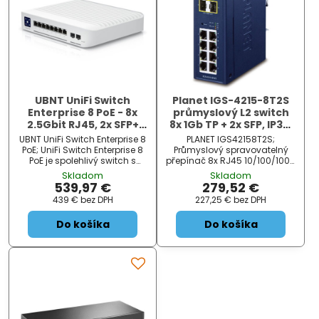
UBNT UniFi Switch
Planet IGS-4215-8T2S
Enterprise 8 PoE - 8x
průmyslový L2 switch
2.5Gbit RJ45, 2x SFP+
8x 1Gb TP + 2x SFP, IP30,
port, PoE 802.3at
-40 až 75°C, SNMP, 12-
UBNT UniFi Switch Enterprise 8
PLANET IGS42158T2S;
48VDC/24VAC
PoE; UniFi Switch Enterprise 8
Průmyslový spravovatelný
PoE je spolehlivý switch s
přepínač 8x RJ45 10/100/1000
managementem v desktop
BaseT, 2x SFP 100/1000
Skladom
Skladom
provedení. Jedné se o
BaseSX/LX/BX (diagnostika
539,97 €
279,52 €
konfigurovatelný výkonný L3
DDM). Podpora IPv4/IPv6,
439 €
bez DPH
227,25 €
bez DPH
přepínač s kapacitou 80
Web/SNMP/Telnet , UNINMS +
Gbps , rych...
S...
Do košíka
Do košíka