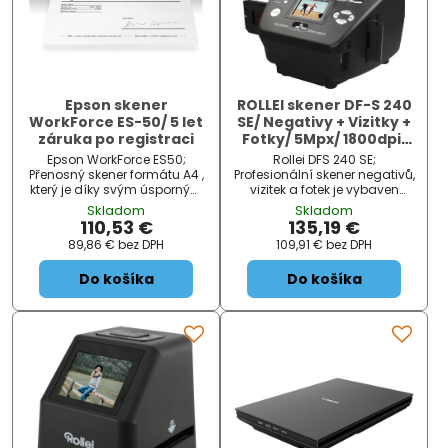
Epson skener
ROLLEI skener DF-S 240
WorkForce ES-50/ 5 let
SE/ Negativy + Vizitky +
záruka po registraci
Fotky/ 5Mpx/ 1800dpi/
2,4" LCD/ SDHC/ USB
Epson WorkForce ES50;
Rollei DFS 240 SE;
Přenosný skener formátu A4 ,
Profesionální skener negativů,
který je díky svým úsporným
vizitek a fotek je vybaven
rozměrům a nízké hmotnosti
senzorem s rozlišením 5 Mpx ,
Skladom
Skladom
ideální do malých či
díky němu je možné
110,53 €
135,19 €
domácích kanceláří s
dosáhnout snímku v rozlišení
89,86 €
bez DPH
109,91 €
bez DPH
omezeným prostorem. Nabízí
až...
rychlost skenování až 5,5
Do košíka
Do košíka
stran...