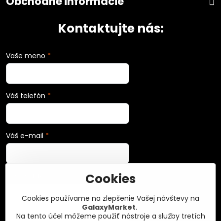
Obchodné informácie
Kontaktujte nás:
Vaše meno
*
Váš telefón
*
Váš e-mail
*
Cookies
Vaša správa
*
Cookies používame na zlepšenie Vašej návštevy na
GalaxyMarket
.
Na tento účel môžeme použiť nástroje a služby tretích