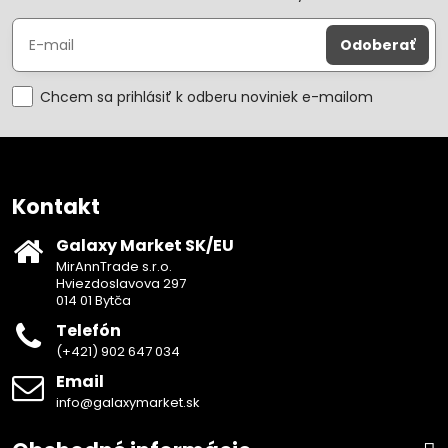
Odoberať
Chcem sa prihlásiť k odberu noviniek e-mailom
Kontakt
Galaxy Market SK/EU
MirAnnTrade s.r.o.
Hviezdoslavova 297
014 01 Bytča
Telefón
(+421) 902 647 034
Email
info@galaxymarket.sk