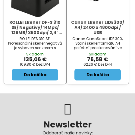
ROLLEI skener DF-S 310
Canon skener LIDE300/
SE/ Negativy/ 14Mpx/
A4/ 2400 x 4800dpi /
128MB/ 3600dpi/ 2,4"
USB
LCD/ SDHC/ USB
ROLLEI DFS 310 SE;
Canon CanoScan LiDE 300;
Profesionální skener negativů
Stolní skener formátu A4
je vybaven senzorem s
perfektní pro skenování ve
rozlišením 14 Mpx , díky němu
vysokém rozlišení doma i v
Skladom
Skladom
je možné dosáhnout snímku
kanceláři. Disponuje
135,06 €
76,58 €
v rozlišení až 3600 dpi .
kompaktním elegantním
109,80 €
bez DPH
62,26 €
bez DPH
Zvládne skenovat rychlostí
designem a 4 ovládacími
až 20 snímků za...
tlačítky EZ , která umožňují
Do košíka
Do košíka
jedn...
Newsletter
Odoberať naše novinky: