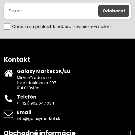
Odoberať
Chcem sa prihlásiť k odberu noviniek e-mailom
Kontakt
Galaxy Market SK/EU
MirAnnTrade s.r.o.
Hviezdoslavova 297
014 01 Bytča
Telefón
(+421) 902 647 034
Email
info@galaxymarket.sk
Obchodné informácie