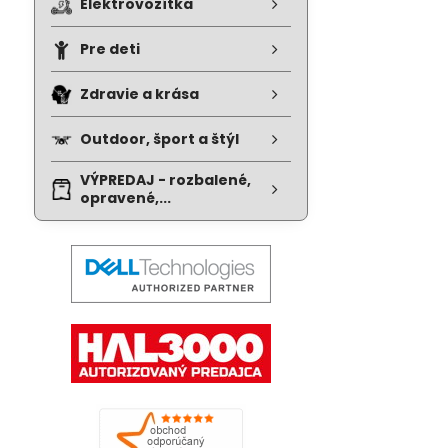
Elektrovozítka
Pre deti
Zdravie a krása
Outdoor, šport a štýl
VÝPREDAJ - rozbalené,
opravené,...