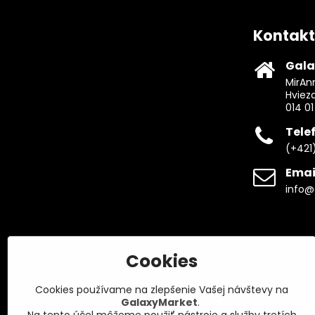
Kontakt
Gala
MirAnn
Hviez
014 01
Tele
(+421
Emai
info@
Cookies
Cookies používame na zlepšenie Vašej návštevy na
GalaxyMarket
.