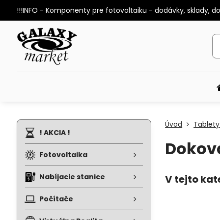
!!!INFO - Komponenty pre fotovoltaiku - dodávky, sklady, d
Úvod
Tablety
! AKCIA !
Dokova
Fotovoltaika
Nabíjacie stanice
Počítače