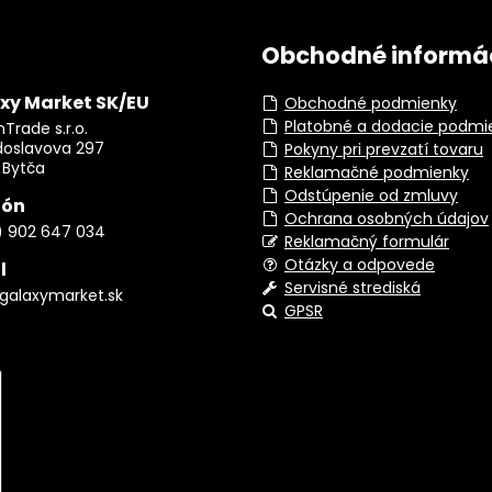
Obchodné informá
xy Market SK/EU
Obchodné podmienky
Platobné a dodacie podmi
Trade s.r.o.
doslavova 297
Pokyny pri prevzatí tovaru
 Bytča
Reklamačné podmienky
Odstúpenie od zmluvy
fón
Ochrana osobných údajov
) 902 647 034
Reklamačný formulár
Otázky a odpovede
l
Servisné strediská
galaxymarket.sk
GPSR