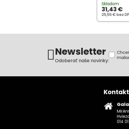
Prednosťou je
Skladom
displej , vodot
31,43 €
prijímač,
25,55 €
bez D
Newsletter
Chcem
mail
Odoberať naše novinky:
Kontakt
Gala
MirAnn
Hviez
014 01