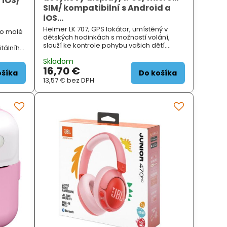
 iOS/
SIM/ kompatibilní s Android a
iOS...
Helmer LK 707; GPS lokátor, umístěný v
ro malé
dětských hodinkách s možností volání,
slouží ke kontrole pohybu vašich dětí.
itálního
Předností je velký barevný dotykový displej
ro děti,
Skladom
, vodotěsnost a velmi citlivý přijímač,
fotit,
16,70 €
zajišťující přesnou lokalizaci. Díky využití
et s
ošíka
Do košíka
signál...
13,57 €
bez DPH