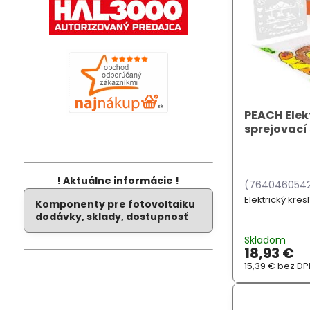
PEACH Elekt
sprejovací 
! Aktuálne informácie !
(7640460542
Elektrický kres
Komponenty pre fotovoltaiku
dodávky, sklady, dostupnosť
Skladom
18,93 €
15,39 €
bez DP