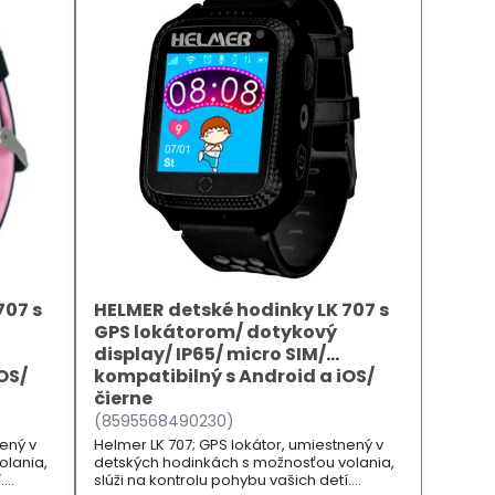
707 s
HELMER detské hodinky LK 707 s
GPS lokátorom/ dotykový
display/ IP65/ micro SIM/
OS/
kompatibilný s Android a iOS/
čierne
(8595568490230)
nený v
Helmer LK 707; GPS lokátor, umiestnený v
olania,
detských hodinkách s možnosťou volania,
.
slúži na kontrolu pohybu vašich detí.