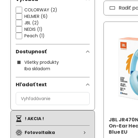
Radiť p
COLORWAY (2)
HELMER (6)
JBL (2)
NEDIS (1)
Peach (1)
Dostupnosť
Všetky produkty
Iba skladom
Hľadať text
Prehľadať
výsledky
filtra
fulltextom
! AKCIA !
JBL JR470N
On-Ear Hea
Blue EU
Fotovoltaika