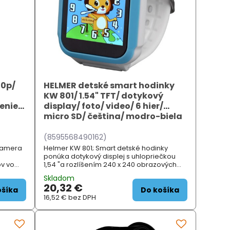
80p/
HELMER detské smart hodinky
KW 801/ 1.54" TFT/ dotykový
enie/
display/ foto/ video/ 6 hier/
micro SD/ čeština/ modro-biela
(8595568490162)
 kamera
Helmer KW 801; Smart detské hodinky
ponúka dotykový displej s uhlopriečkou
ov vo
1,54 "a rozlíšením 240 x 240 obrazových
80p pri
bodov. Okrem funkcií ako krokomer ,
Skladom
ii ju
budík, stopky alebo hlasový záznamník
20,32 €
obsahujú aj 6 zábavných hier
ošíka
Do košíka
16,52 €
bez DPH