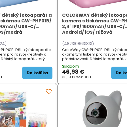
dětský fotoaparát a
COLORWAY dětský fotoapa
tiskárnou CW-PHP01B/
kamera s tiskárnou CW-PH
1500mAh/ USB-C/
2,4" IPS/ 1500mAh/ USB-C/
iOS/modrá
Android/ iOS/ růžová
824)
(4823108631831)
HP01B; Dětský fotoaparát s
ColorWay CW-PHP01P; Dětský fotoa
em pro rozvoj kreativity a
okamžitým tiskem pro rozvoj kreativ
 Dětský fotoaparát, který
představivosti. Dětský fotoaparát, k
ce digitálního fotoaparátu
kombinuje funkce digitálního foto
Skladom
kárny, což umožňuje dětem
a termální tiskárny, což umožňuje
46,98 €
knout své oblíbené snímky.
okamžitě vytisknout své oblíbené s
Do košíka
Do k
H
Díky te...
38,19 €
bez DPH