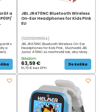
rát a
JBL JR470NC Bluetooth Wireless
P01P/
On-Ear Headphones for Kids Pink
EU
(1200130016554)
parát s
JBL JR470NC Bluetooth Wireless On-Ear
ity a
Headphones for Kids Pink , Slúchadlá JBL
terý
Junior 470NC sú navrhnuté tak, aby nikdy
aparátu
neprekročili 85dB. Vaše deti si tak môžu
Skladom
 dětem
vychutnať rovnaký skvelý zvuk, vďaka
63,59 €
nímky.
ktorému sa JBL stala legendou, s
ošíka
Do košíka
hlasitosťou
51,70 €
bez DPH