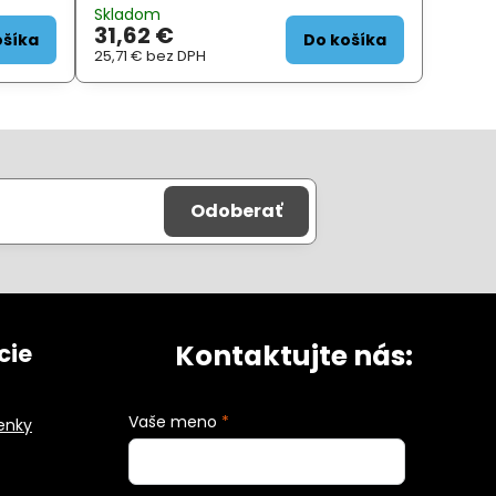
ový
Prednosťou je veľký farebný dotykový
Skladom
displej , vodotesnosť a veľmi citlivý
31,62 €
prijímač, zaisťujúci
ošíka
Do košíka
25,71 €
bez DPH
Odoberať
Kontaktujte nás:
cie
Vaše meno
*
enky