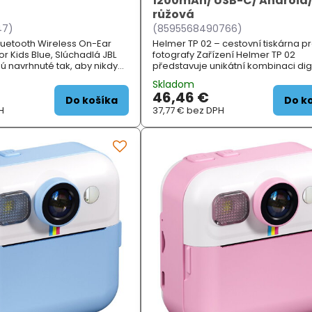
1200mAh/ USB-C/ Android/
růžová
47)
(8595568490766)
luetooth Wireless On-Ear
Helmer TP 02 – cestovní tiskárna p
 Kids Blue, Slúchadlá JBL
fotografy Zařízení Helmer TP 02
ú navrhnuté tak, aby nikdy
představuje unikátní kombinaci dig
5dB. Vaše deti si tak môžu
fotoaparátu a tiskárny . Je ideální p
Skladom
aký skvelý zvuk, vďaka
které se jednoduchou formou naučí 
46,46 €
 stala legendou, s
tisknout vlastní fotografie a zacház
Do košíka
Do k
torá je vždy bezpečná pre ich
H
výp...
37,77 €
bez DPH