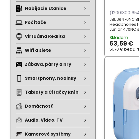
Nabíjacie stanice
(12001300165
JBL JR470NC B
Počítače
Headphones for
Junior 470NC s
neprekročili 8
Virtuálna Realita
Skladom
vychutnať rovn
63,59 €
ktorému sa JBL
hlasitosťou, k
51,70 €
bez DP
Wifi a siete
uši
Zábava, párty a hry
Smartphony, hodinky
Tablety a Čítačky kníh
Domácnosť
Audio, Video, TV
Kamerové systémy