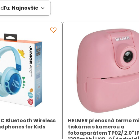
odľa:
Najnovšie
C Bluetooth Wireless
HELMER přenosná termo mi
dphones for Kids
tiskárna s kamerou a
fotoaparátem TP02/ 2.0" I