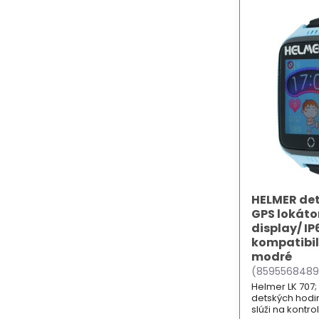
HELMER det
GPS lokát
display/ IP
kompatibil
modré
(8595568489
Helmer LK 707;
detských hodi
slúži na kontro