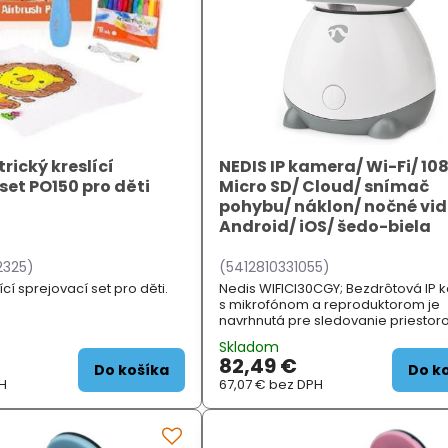
rický kreslící
NEDIS IP kamera/ Wi-Fi/ 10
set PO150 pro děti
Micro SD/ Cloud/ snímač
pohybu/ náklon/ nočné vid
Android/ iOS/ šedo-biela
325)
(5412810331055)
lící sprejovací set pro děti.
Nedis WIFICI30CGY; Bezdrôtová IP
s mikrofónom a reproduktorom je
navrhnutá pre sledovanie priestor
vysokom rozlíšení obrazu Full HD 10
Skladom
25 fps . Vďaka kompaktnej konštrukc
82,49 €
možno umiestniť kamkoľvek
Do košíka
Do k
H
67,07 €
bez DPH