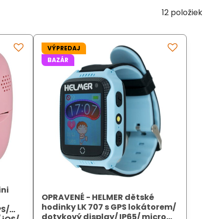
12
položiek
VÝPREDAJ
BAZÁR
ni
OPRAVENÉ - HELMER dětské
hodinky LK 707 s GPS lokátorem/
PS/
dotykový display/ IP65/ micro