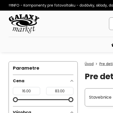
!!!INFO - Komponenty pre fotovoltaiku - dodávky, sklady, d
Úvod
Pre deti
Parametre
Pre det
Cena
Od:
Do:
Stavebnice
Výrobca