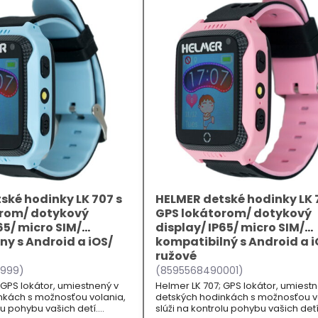
ské hodinky LK 707 s
HELMER detské hodinky LK 
orom/ dotykový
GPS lokátorom/ dotykový
65/ micro SIM/
display/ IP65/ micro SIM/
ny s Android a iOS/
kompatibilný s Android a i
ružové
999)
(8595568490001)
 GPS lokátor, umiestnený v
Helmer LK 707; GPS lokátor, umiest
nkách s možnosťou volania,
detských hodinkách s možnosťou v
lu pohybu vašich detí.
slúži na kontrolu pohybu vašich detí