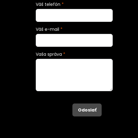
Váš telefón
*
Váš e-mail
*
Vaša správa
*
Odoslať