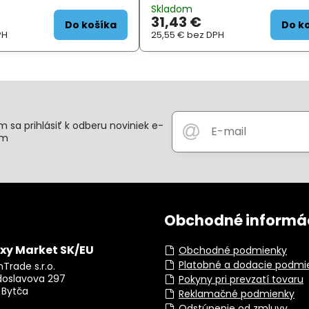
 veľký farebný dotykový
Prednosťou je veľký farebný dotyk
Skladom
esnosť a veľmi citlivý
displej , vodotesnosť a veľmi citlivý
31,43 €
prijímač,
Do košíka
Do k
PH
25,55 €
bez DPH
 sa prihlásiť k odberu noviniek e-
om
Obchodné informá
xy Market SK/EU
Obchodné podmienky
Platobné a dodacie podmi
Trade s.r.o.
doslavova 297
Pokyny pri prevzatí tovaru
 Bytča
Reklamačné podmienky
Odstúpenie od zmluvy