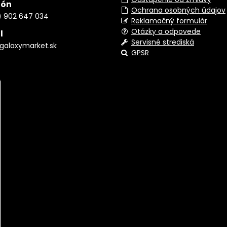
fón
Ochrana osobných údajov
) 902 647 034
Reklamačný formulár
Otázky a odpovede
l
Servisné strediská
galaxymarket.sk
GPSR