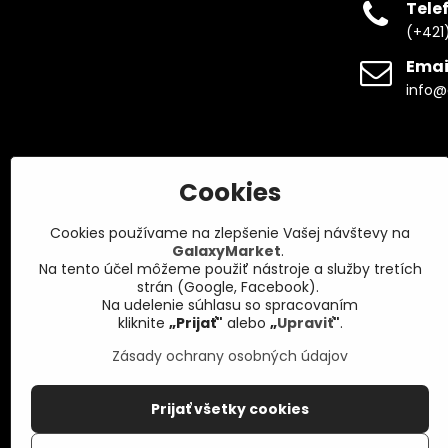
Tele
(+421
Emai
info@
Cookies
Cookies používame na zlepšenie Vašej návštevy na
GalaxyMarket
.
Na tento účel môžeme použiť nástroje a služby tretích
strán (Google, Facebook).
Na udelenie súhlasu so spracovaním
kliknite
„Prijať"
alebo
„
Upraviť
"
.
Zásady ochrany osobných údajov
Prijať všetky cookies