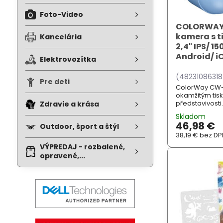
Foto-Video
COLORWAY 
kamera s 
Kancelária
2,4" IPS/ 
Android/ 
Elektrovozítka
(4823108631
Pre deti
ColorWay CW-P
okamžitým tisk
představivosti.
Zdravie a krása
kombinuje funk
Skladom
a termální tis
46,98 €
Outdoor, šport a štýl
okamžitě vytis
Díky te...
38,19 €
bez DP
VÝPREDAJ - rozbalené,
opravené,...