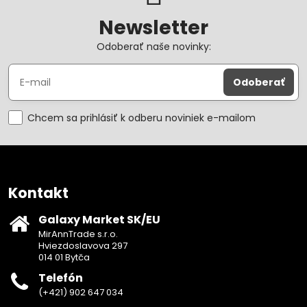
Newsletter
Odoberať naše novinky:
Odoberať
Chcem sa prihlásiť k odberu noviniek e-mailom
Kontakt
Galaxy Market SK/EU
MirAnnTrade s.r.o.
Hviezdoslavova 297
014 01 Bytča
Telefón
(+421) 902 647 034