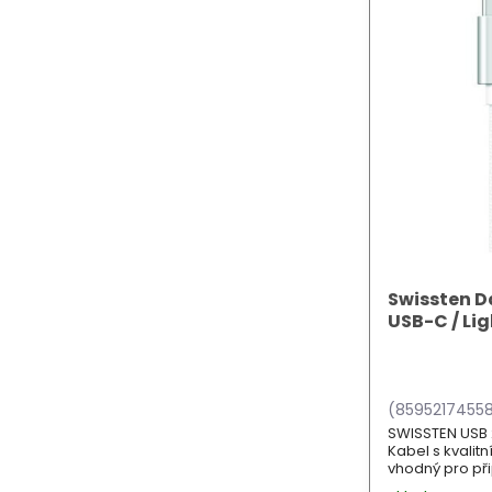
Swissten D
USB-C / Lig
(8595217455
SWISSTEN USB 2
Kabel s kvalit
vhodný pro při
konektorem App