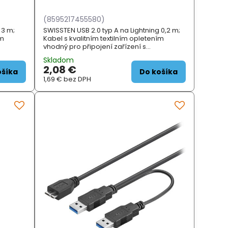
(8595217455580)
 3 m;
SWISSTEN USB 2.0 typ A na Lightning 0,2 m;
ím
Kabel s kvalitním textilním opletením
vhodný pro připojení zařízení s
ači.
konektorem Apple Lightning k počítači.
Skladom
.
Podporuje nabíjení proudem až 3 A.
2,08 €
ZÁKLADNÍ SPECIFI...
ošíka
Do košíka
1,69 €
bez DPH