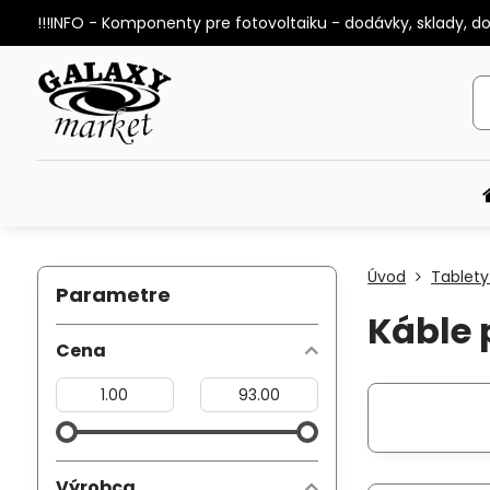
!!!INFO - Komponenty pre fotovoltaiku - dodávky, sklady, d
Úvod
Tablety
Parametre
Káble 
Cena
Od:
Do:
Výrobca