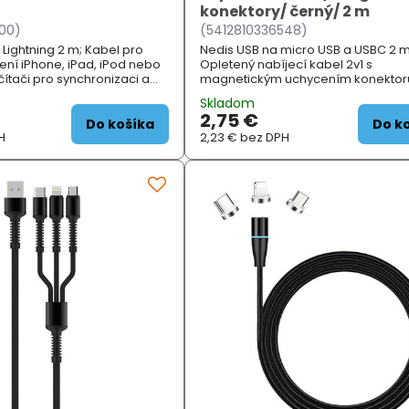
konektory/ černý/ 2 m
00)
(5412810336548)
Lightning 2 m; Kabel pro
Nedis USB na micro USB a USBC 2 m
zení iPhone, iPad, iPod nebo
Opletený nabíjecí kabel 2v1 s
ítači pro synchronizaci a
magnetickým uchycením konektor
ojením k nabíječce USBC
USB a USBC . Dvojice konektorů um
Skladom
aterii v zařízení na plnou
nabíjení smartphonů, tabletů a dal
2,75 €
elektronických zařízení. Kone...
Do košíka
Do k
H
2,23 €
bez DPH