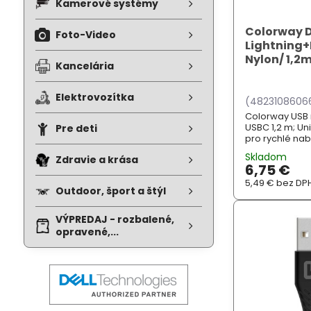
Kamerové systémy
Colorway D
Foto-Video
Lightning
Nylon/ 1,2
Kancelária
Elektrovozítka
(4823108606
Colorway USB n
USBC 1,2 m; Un
Pre deti
pro rychlé nab
dalších elektro
Skladom
Zdravie a krása
6,75 €
5,49 €
bez DP
Outdoor, šport a štýl
VÝPREDAJ - rozbalené,
opravené,...