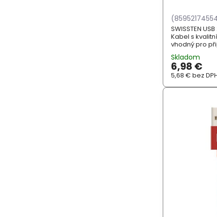
(8595217455
SWISSTEN USB 2
Kabel s kvalit
vhodný pro při
konektorem USB
Skladom
Podporuje nab
6,98 €
ZÁKLADNÍ SPECIF
5,68 €
bez DP