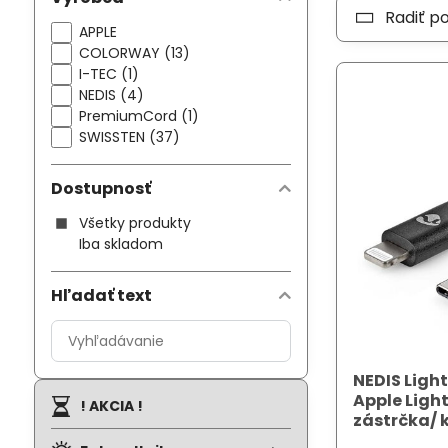
Radiť p
APPLE
COLORWAY (13)
I-TEC (1)
NEDIS (4)
PremiumCord (1)
SWISSTEN (37)
Dostupnosť
Všetky produkty
Iba skladom
Hľadať text
Prehľadať
výsledky
filtra
NEDIS Light
Apple Ligh
fulltextom
! AKCIA !
zástrčka/ 