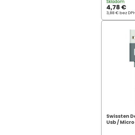
Skladom
konektorem US
4,78 €
nabíjení proud
3,88 €
bez DP
Swissten D
Usb / Micro