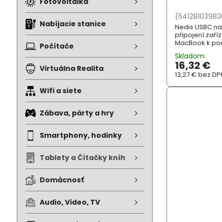
Fotovoltaika
(54128103983
Nabíjacie stanice
Nedis USBC na 
připojení zaří
MacBook k poč
Počítače
nabíjení. Přip
Skladom
můžete dobít b
16,32 €
kapacitu....
Virtuálna Realita
13,27 €
bez DP
Wifi a siete
Zábava, párty a hry
Smartphony, hodinky
Tablety a Čítačky kníh
Domácnosť
Audio, Video, TV