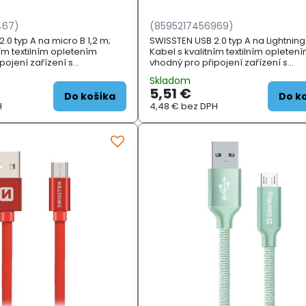
467)
(8595217456969)
.0 typ A na micro B 1,2 m;
SWISSTEN USB 2.0 typ A na Lightning
ním textilním opletením
Kabel s kvalitním textilním opleten
pojení zařízení s
vhodný pro připojení zařízení s
 typu micro B k počítači.
konektorem Apple Lightning k počít
Skladom
íjení proudem až 3 A.
Podporuje nabíjení proudem až 3 A
5,51 €
IK...
ZÁKLADNÍ SPECIFIKA...
Do košíka
Do k
H
4,48 €
bez DPH