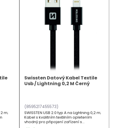
ile
Swissten Datový Kabel Textile
Usb / Lightning 0,2 M Černý
(8595217455573)
 2 m;
SWISSTEN USB 2.0 typ A na Lightning 0,2 m;
ím
Kabel s kvalitním textilním opletením
vhodný pro připojení zařízení s
ači.
konektorem Apple Lightning k počítači.