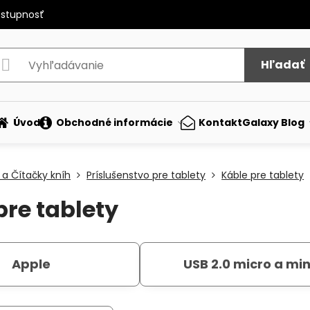
ostupnosť
Hľadať
Úvod
Obchodné informácie
Kontakt
Galaxy Blog
 a Čítačky kníh
Príslušenstvo pre tablety
Káble pre tablety
pre tablety
Apple
USB 2.0 micro a min