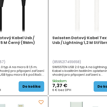
atový Kabel Usb /
Swissten Datový Kabel Text
1,5 M Černý (9Mm)
Usb / Lightning 1,2 M Stříbr
57)
(8595217455658)
0 typ A na micro B 1,5 m;
SWISSTEN USB 2.0 typ A na Lightning 
hodný pro připojení zařízení
Kabel s kvalitním textilním opleten
SB typu micro B k počítači.
vhodný pro připojení zařízení s
slouží při dobíjení
konektorem Apple Lightning k počít
Skladom
smartphonů nebo při použití
Podporuje nabíjení proudem až 3 A
7,37 €
ZÁKLADNÍ SPECIFI...
Do košíka
Do k
H
6 €
bez DPH