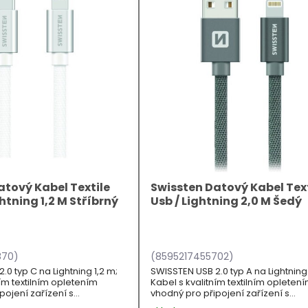
atový Kabel Textile
Swissten Datový Kabel Text
htning 1,2 M Stříbrný
Usb / Lightning 2,0 M Šedý
870)
(8595217455702)
.0 typ C na Lightning 1,2 m;
SWISSTEN USB 2.0 typ A na Lightning
ním textilním opletením
Kabel s kvalitním textilním opleten
pojení zařízení s
vhodný pro připojení zařízení s
le Lightning k počítači s
konektorem Apple Lightning k počít