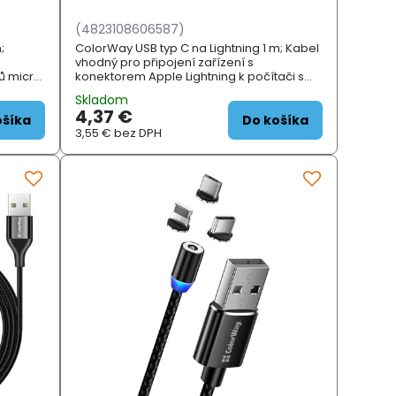
(4823108606587)
;
ColorWay USB typ C na Lightning 1 m; Kabel
vhodný pro připojení zařízení s
ů micro
konektorem Apple Lightning k počítači s
ožní
konektorem USB typ C. Podporuje nabíjení
Skladom
ších
proudem až 3 A . ZÁKLADNÍ SPECIFIKACE...
4,37 €
ošíka
Do košíka
3,55 €
bez DPH