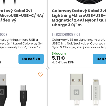
atový Kabel 3v1
Colorway Datový Kabel 3v
+MicroUSB+USB-C/ 4A/
Lightning+MicroUSB+USB-
m/ Šedivý
Magnetic/ 2.4A/ Nylon/ Qu
Charge 3.0/ 1m
600)
(4823108608710)
a Lightning, micro USB a
Colorway USB na Lightning, micro U
iverzální kabel Colorway 3v1
USBC 1 m; Nabíjecí kabel Colorway 
íjení smartphonů, tabletů a
Sync & Charge , který disponuje troj
nických zařízení...
konektorů Lightning + MicroUSB + Ty
Skladom
5,11 €
Do košíka
Do k
H
4,16 €
bez DPH