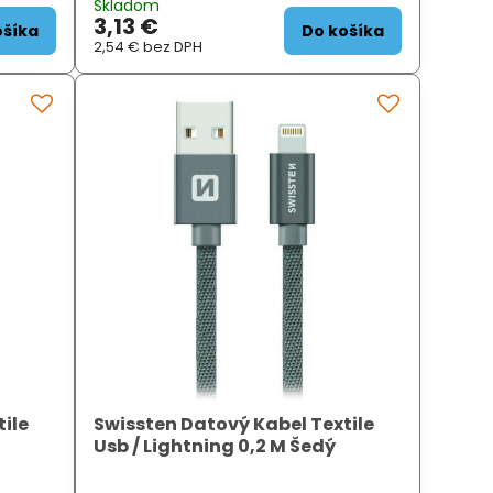
Skladom
.
Podporuje nabíjení proudem až 3 A.
3,13 €
ZÁKLADNÍ SPECIFI...
ošíka
Do košíka
2,54 €
bez DPH
ile
Swissten Datový Kabel Textile
ý
Usb / Lightning 0,2 M Šedý