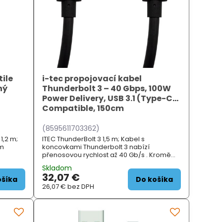
ile
i-tec propojovací kabel
ný
Thunderbolt 3 – 40 Gbps, 100W
Power Delivery, USB 3.1 (Type-C)
Compatible, 150cm
(8595611703362)
1,2 m;
ITEC ThunderBolt 3 1,5 m; Kabel s
ím
koncovkami Thunderbolt 3 nabízí
přenosovou rychlost až 40 Gb/s . Kromě
ači.
dat umožňuje přenos videa a napájení s
Skladom
.
příkonem do 100 W. Snadno tak připojíte
32,07 €
externí disk, dokovací sta...
ošíka
Do košíka
26,07 €
bez DPH