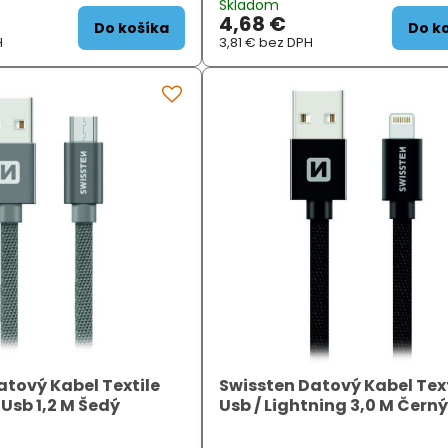
Skladom
B typu C. Podporuje
Podporuje nabíjení proudem až 3 A
4,68 €
em až 3 A....
ZÁKLADNÍ SPECIFIKA...
Do košíka
Do k
H
3,81 €
bez DPH
atový Kabel Textile
Swissten Datový Kabel Text
 Usb 1,2 M Šedý
Usb / Lightning 3,0 M Čern