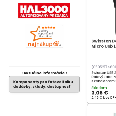
Swissten D
Micro Usb 
(85952174601
Swissten USB 2.
! Aktuálne informácie !
Datový kabel v
s konektorem U
Komponenty pre fotovoltaiku
Delší konektor 
dodávky, sklady, dostupnosť
Skladom
outdoorových 
3,06 €
objemněj...
2,49 €
bez DP