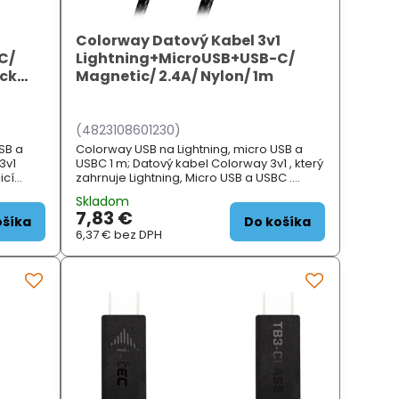
1
Colorway Datový Kabel 3v1
C/
Lightning+MicroUSB+USB-C/
ick
Magnetic/ 2.4A/ Nylon/ 1m
(4823108601230)
SB a
Colorway USB na Lightning, micro USB a
3v1
USBC 1 m; Datový kabel Colorway 3v1 , který
icí
zahrnuje Lightning, Micro USB a USBC .
peC...
Magnetický kabel s fu...
Skladom
7,83 €
ošíka
Do košíka
6,37 €
bez DPH