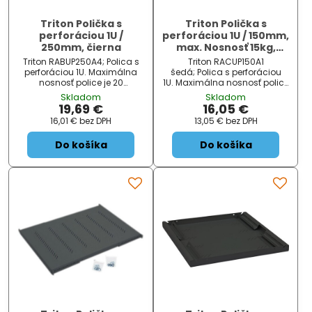
Triton Polička s
Triton Polička s
perforáciou 1U /
perforáciou 1U / 150mm,
250mm, čierna
max. Nosnosť 15kg,
šedá
Triton RABUP250A4; Polica s
Triton RACUP150A1
perforáciou 1U. Maximálna
šedá; Polica s perforáciou
nosnosť police je 20
1U. Maximálna nosnosť police
kg. ZÁKLADNÉ
je 15 kg. ZÁKLADNÉ
Skladom
Skladom
ŠPECIFIKÁCIE; Farba:
ŠPECIFIKÁCIE; Farba:
19,69 €
16,05 €
čierna; Veľkosť: 19 ", hĺbka 250
čierna; Veľkosť: 19 ", hĺbka 150
16,01 €
bez DPH
13,05 €
bez DPH
mm; Dosť ...
mm; ...
Do košíka
Do košíka