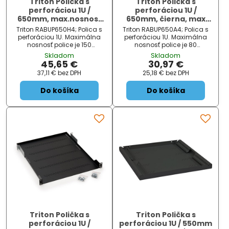
Triton Polička s
Triton Polička s
perforáciou 1U /
perforáciou 1U /
650mm, max.nosnost
650mm, čierna, max
150kg, čer.
nosnosť 80kg
Triton RABUP650H4; Polica s
Triton RABUP650A4; Polica s
perforáciou 1U. Maximálna
perforáciou 1U. Maximálna
nosnosť police je 150
nosnosť police je 80
kg. ZÁKLADNÉ
kg. ZÁKLADNÉ
Skladom
Skladom
ŠPECIFIKÁCIE; Farba:
ŠPECIFIKÁCIE; Farba:
45,65 €
30,97 €
čierna; Veľkosť: 19 ", hĺbka 650
čierna; Veľkosť: 19 ", hĺbka 650
37,11 €
bez DPH
25,18 €
bez DPH
mm; Dos ...
mm; Dosť ...
Do košíka
Do košíka
Triton Polička s
Triton Polička s
perforáciou 1U /
perforáciou 1U / 550mm