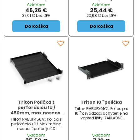
kg. ZÁKLADNÉ
kg. ZÁKLADNÉ
Skladom
Skladom
ŠPECIFIKÁCIE; Farba:
ŠPECIFIKÁCIE; Farba:
46,26 €
25,44 €
čierna; Veľkosť: 19 ", hĺbka 750
čierna; Veľkosť: 19 ", hĺbka 450
37,61 €
bez DPH
20,68 €
bez DPH
mm; Dos ...
mm; Dosť ...
Do košíka
Do košíka
Triton Polička s
Triton 10 "polička
perforáciou 1U /
Triton RABUPX01C1; Police pre
450mm, max.nosnosť
10 "rozvádzač. Uchytenie na
40kg
vopred lišty. ZÁKLADNÉ
Triton RABUP450A1; Polica s
ŠPECIFIKÁCIA; Farba: čierna;
perforáciou 1U. Maximálna
Veľkosť: 10", hĺbka 150 mm,
nosnosť police je 40
šírka 254 mm; Dosť ...
kg. ZÁKLADNÉ
Skladom
Skladom
ŠPECIFIKÁCIE; Farba: