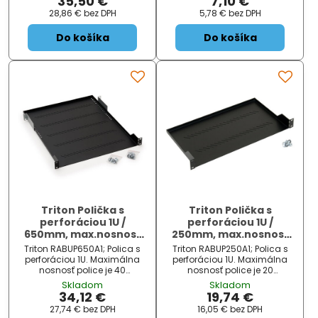
35,50 €
7,10 €
čierna; Veľkosť: 19 ", hĺbka 450
28,86 €
bez DPH
5,78 €
bez DPH
mm; Dosť ...
Do košíka
Do košíka
Triton Polička s
Triton Polička s
perforáciou 1U /
perforáciou 1U /
650mm, max.nosnost
250mm, max.nosnost
40kg
20kg
Triton RABUP650A1; Polica s
Triton RABUP250A1; Polica s
perforáciou 1U. Maximálna
perforáciou 1U. Maximálna
nosnosť police je 40
nosnosť police je 20
kg. ZÁKLADNÉ
kg. ZÁKLADNÉ
Skladom
Skladom
ŠPECIFIKÁCIE; Farba:
ŠPECIFIKÁCIE; Farba:
34,12 €
19,74 €
čierna; Veľkosť: 19 ", hĺbka 650
čierna; Veľkosť: 19 ", hĺbka 250
27,74 €
bez DPH
16,05 €
bez DPH
mm; Dosť ...
mm; Dosť ...