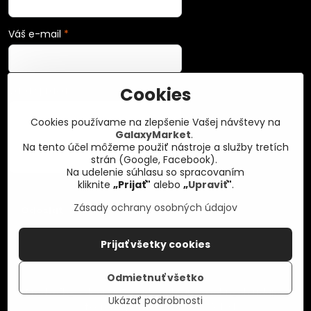
Váš e-mail
*
Cookies
Vaša správa
*
Cookies používame na zlepšenie Vašej návštevy na
GalaxyMarket
.
Na tento účel môžeme použiť nástroje a služby tretích
strán (Google, Facebook).
Na udelenie súhlasu so spracovaním
kliknite
„Prijať"
alebo
„
Upraviť
"
.
Zásady ochrany osobných údajov
Odoslať
Prijať všetky cookies
Odmietnuť všetko
©
2026
Copyright
Predvoľby súkromia
Zásady ochrany osobných údajov
Ukázať podrobnosti
Vytvorené pomocou:
BiznisWeb.sk