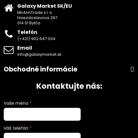
Galaxy Market SK/EU
MirAnnTrade s.r.o.
Hviezdoslavova 297
014 01 Bytča
Telefón
(+421) 902 647 034
Email
info@galaxymarket.sk
Obchodné informácie
Kontaktujte nás:
Vaše meno
*
Váš telefón
*