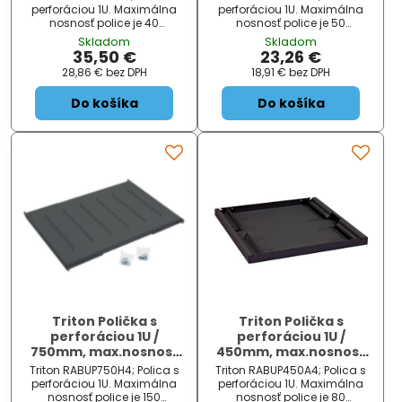
perforáciou 1U. Maximálna
perforáciou 1U. Maximálna
nosnosť police je 40
nosnosť police je 50
kg. Súčasťou balenia je 8 x
kg. ZÁKLADNÉ
Skladom
Skladom
skrutka (M6 x 10), 8 x plastová
ŠPECIFIKÁCIE; Farba:
35,50 €
23,26 €
podložka, 8 x plávajúce
čierna; Veľkosť: 19 ", hĺbka 350
28,86 €
bez DPH
18,91 €
bez DPH
matice (M6), 4 x skrutka (M5 x
mm; Dosť ...
12) a 2 x zadný ...
Do košíka
Do košíka
Triton Polička s
Triton Polička s
perforáciou 1U /
perforáciou 1U /
750mm, max.nosnost
450mm, max.nosnost
150kg, čer.
80kg
Triton RABUP750H4; Polica s
Triton RABUP450A4; Polica s
perforáciou 1U. Maximálna
perforáciou 1U. Maximálna
nosnosť police je 150
nosnosť police je 80