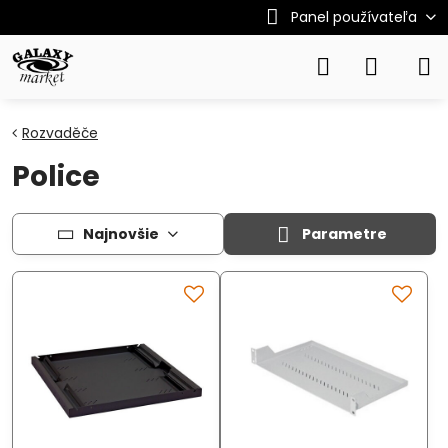
Panel používateľa
Rozvaděče
Police
Najnovšie
Parametre