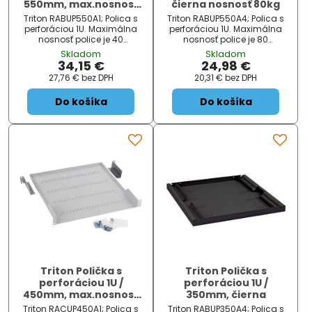
550mm, max.nosnost
čierna nosnosť 80kg
40kg
Triton RABUP550A1; Polica s
Triton RABUP550A4; Polica s
perforáciou 1U. Maximálna
perforáciou 1U. Maximálna
nosnosť police je 40
nosnosť police je 80
kg. ZÁKLADNÉ
kg. ZÁKLADNÉ
Skladom
Skladom
ŠPECIFIKÁCIE; Farba:
ŠPECIFIKÁCIE; Farba:
34,15 €
24,98 €
čierna; Veľkosť: 19 ", hĺbka 550
čierna; Veľkosť: 19 ", hĺbka 550
27,76 €
bez DPH
20,31 €
bez DPH
mm; Dosť ...
mm; Dosť ...
Do košíka
Do košíka
Triton Polička s
Triton Polička s
perforáciou 1U /
perforáciou 1U /
450mm, max.nosnost
350mm, čierna
40kg, šedá
Triton RACUP450A1; Polica s
Triton RABUP350A4; Polica s