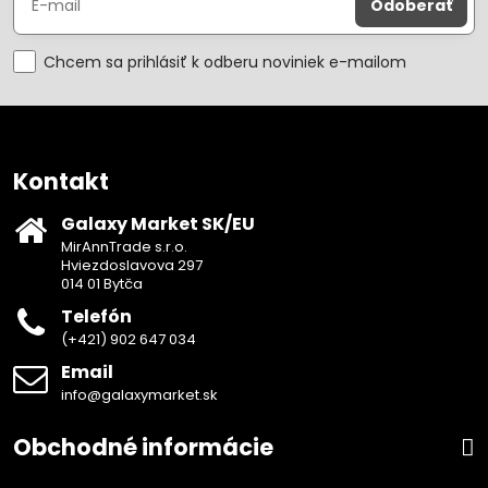
Odoberať
Chcem sa prihlásiť k odberu noviniek e-mailom
Kontakt
Galaxy Market SK/EU
MirAnnTrade s.r.o.
Hviezdoslavova 297
014 01 Bytča
Telefón
(+421) 902 647 034
Email
info@galaxymarket.sk
Obchodné informácie