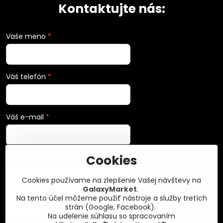
Kontaktujte nás:
Vaše meno
*
Váš telefón
*
Váš e-mail
*
Cookies
Vaša správa
*
Cookies používame na zlepšenie Vašej návštevy na
GalaxyMarket
.
Na tento účel môžeme použiť nástroje a služby tretích
strán (Google, Facebook).
Na udelenie súhlasu so spracovaním