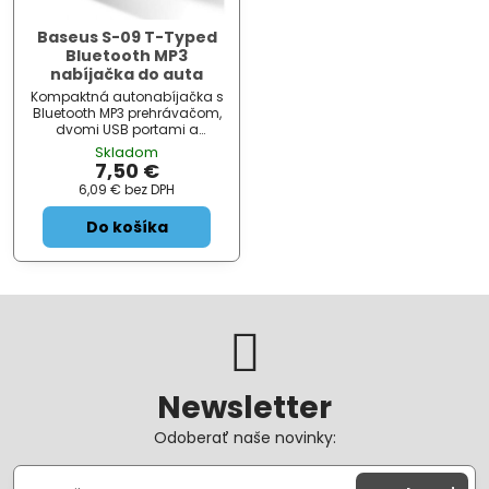
Baseus S-09 T-Typed
Bluetooth MP3
nabíjačka do auta
Kompaktná autonabíjačka s
Bluetooth MP3 prehrávačom,
dvomi USB portami a
prehľadným LED displejom.
Skladom
7,50 €
6,09 €
bez DPH
Do košíka
Newsletter
Odoberať naše novinky: