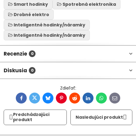
Smart hodinky
Spotrebná elektronika
Drobné elektro
Inteligentné hodinky/náramky
Inteligentné hodinky/náramky
Recenzie
0
Diskusia
0
Facebook
Twitter
Bluesky
Pinterest
Reddit
LinkedIn
WhatsApp
E-
mail
Predchádzajúci
Nasledujúci produkt
produkt