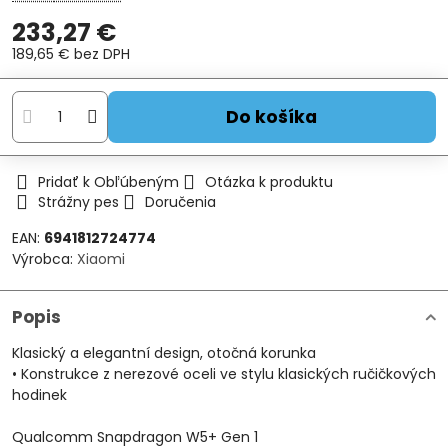
233,27 €
189,65 €
bez DPH
Do košíka
Pridať k Obľúbeným
Otázka k produktu
Strážny pes
Doručenia
EAN:
6941812724774
Výrobca:
Xiaomi
Popis
Klasický a elegantní design, otočná korunka
• Konstrukce z nerezové oceli ve stylu klasických ručičkových
hodinek
Qualcomm Snapdragon W5+ Gen 1