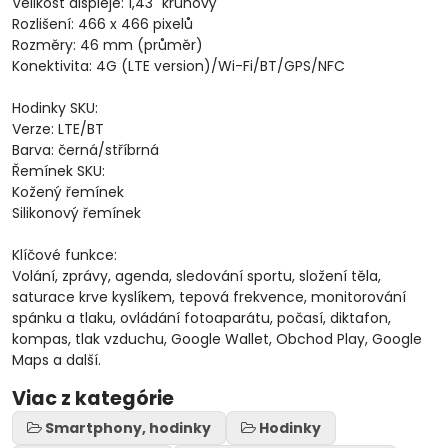
Velikost displeje: 1,43" kruhový
Rozlišení: 466 x 466 pixelů
Rozměry: 46 mm (průměr)
Konektivita: 4G (LTE version)/Wi-Fi/BT/GPS/NFC
Hodinky SKU:
Verze: LTE/BT
Barva: černá/stříbrná
Řemínek SKU:
Kožený řemínek
Silikonový řemínek
Klíčové funkce:
Volání, zprávy, agenda, sledování sportu, složení těla,
saturace krve kyslíkem, tepová frekvence, monitorování
spánku a tlaku, ovládání fotoaparátu, počasí, diktafon,
kompas, tlak vzduchu, Google Wallet, Obchod Play, Google
Maps a další.
Viac z kategórie
Smartphony, hodinky
Hodinky