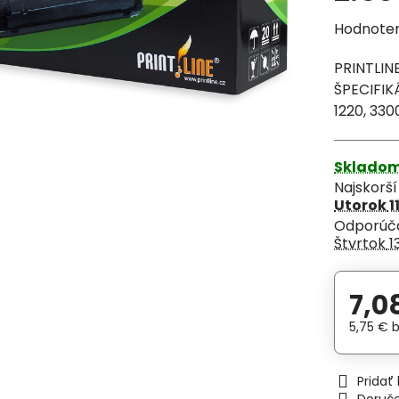
Hodnote
PRINTLIN
ŠPECIFIKÁ
1220, 33
Sklado
Najskorš
Utorok
1
Štvrtok
1
7,0
5,75 €
Prida