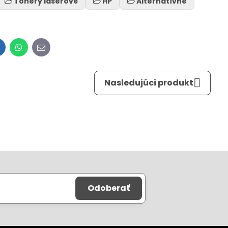
Tonery laserové
HP
Alternatívne
inkedIn
WhatsApp
E-
mail
Nasledujúci produkt
Odoberať