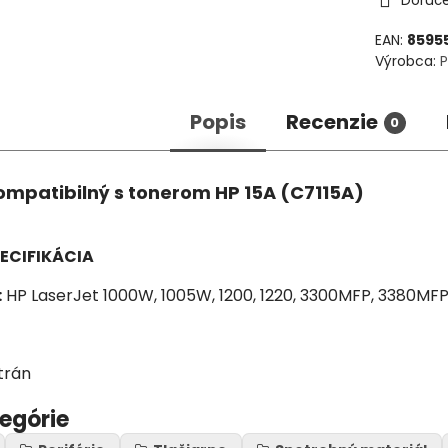
Doruč
EAN:
8595
Výrobca:
P
Popis
Recenzie
0
ompatibilný s tonerom HP 15A (C7115A)
ECIFIKÁCIA
:
HP LaserJet 1000W, 1005W, 1200, 1220, 3300MFP, 3380MF
trán
tegórie