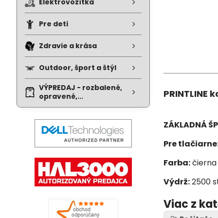
Elektrovozítka
Pre deti
Zdravie a krása
Outdoor, šport a štýl
VÝPREDAJ - rozbalené,
PRINTLINE k
opravené,...
ZÁKLADNÁ ŠP
Pre tlačiarne
Farba:
čierna
Výdrž:
2500 s
Viac z ka