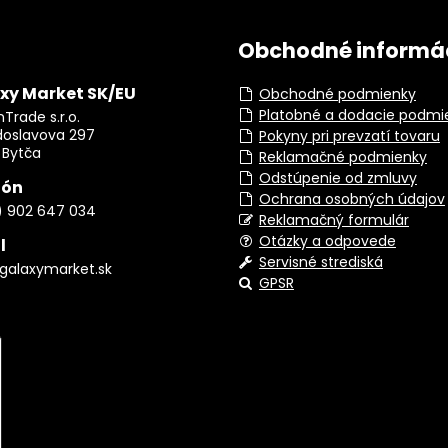
Obchodné informá
xy Market SK/EU
Obchodné podmienky
Platobné a dodacie podmi
Trade s.r.o.
doslavova 297
Pokyny pri prevzatí tovaru
 Bytča
Reklamačné podmienky
Odstúpenie od zmluvy
fón
Ochrana osobných údajov
) 902 647 034
Reklamačný formulár
Otázky a odpovede
l
Servisné strediská
galaxymarket.sk
GPSR