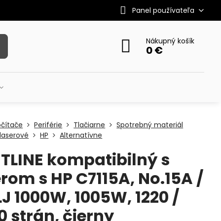
Panel používateľa
Nákupný košík
0 €
očítače
Periférie
Tlačiarne
Spotrebný materiál
laserové
HP
Alternatívne
TLINE kompatibilný s
rom s HP C7115A, No.15A /
LJ 1000W, 1005W, 1220 /
0 strán, čierny