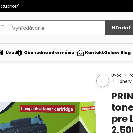
ostupnosť
Hľadať
Úvod
Obchodné informácie
Kontakt
Galaxy Blog
Úvod
P
Tonery 
PRIN
tone
pre 
2.50