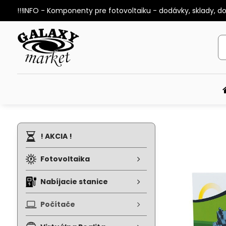
!!!INFO - Komponenty pre fotovoltaiku - dodávky, sklady, d
! AKCIA !
Fotovoltaika
Nabíjacie stanice
Počítače