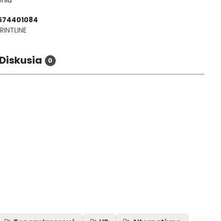
enia
574401084
RINTLINE
Diskusia
0
P