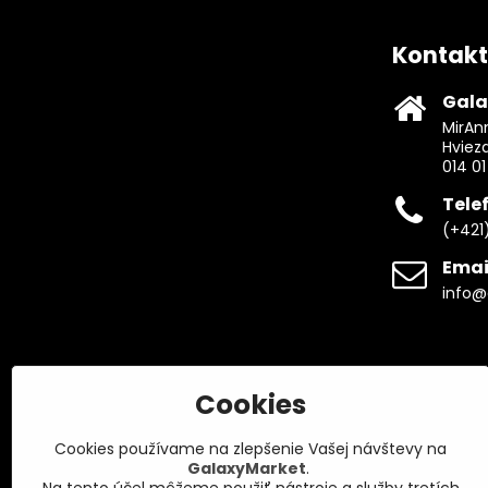
Kontakt
Gala
MirAnn
Hviez
014 01
Tele
(+421
Emai
info@
Cookies
Cookies používame na zlepšenie Vašej návštevy na
GalaxyMarket
.