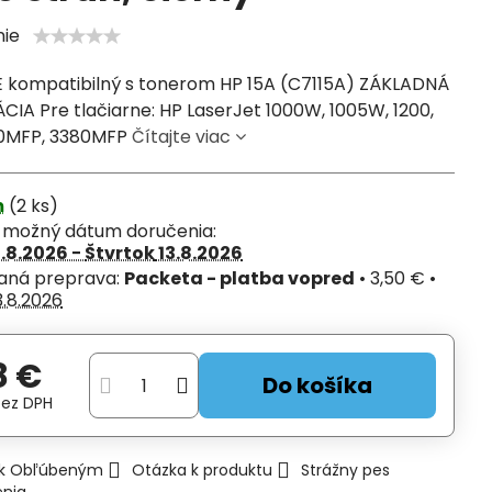
nie
E kompatibilný s tonerom HP 15A (C7115A) ZÁKLADNÁ
CIA Pre tlačiarne: HP LaserJet 1000W, 1005W, 1200,
00MFP, 3380MFP
Čítajte viac
m
(
2
ks)
í možný dátum doručenia:
1.8.2026 −
Štvrtok
13.8.2026
Packeta - platba vopred
•
3,50 €
•
3.8.2026
8 €
Do košíka
bez DPH
ť k Obľúbeným
Otázka k produktu
Strážny pes