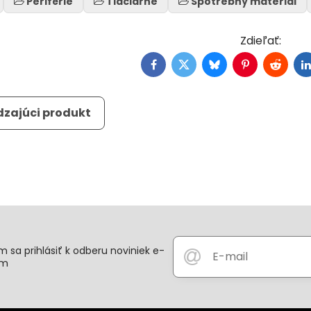
Periférie
Tlačiarne
Spotrebný materiál
Facebook
Twitter
Bluesky
Pinterest
Reddit
L
zajúci produkt
 sa prihlásiť k odberu noviniek e-
om