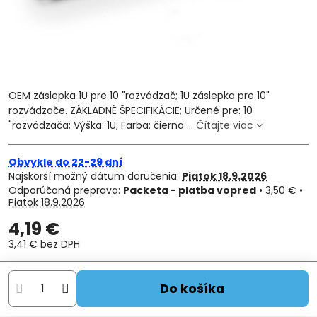
OEM záslepka 1U pre 10 "rozvádzač; 1U záslepka pre 10"
rozvádzače. ZÁKLADNÉ ŠPECIFIKÁCIE; Určené pre: 10
"rozvádzača; Výška: 1U; Farba: čierna ...
Čítajte viac
Obvykle do 22-29 dní
Najskorší možný dátum doručenia:
Piatok
18.9.2026
Packeta - platba vopred
•
3,50 €
•
Piatok
18.9.2026
4,19 €
3,41 €
bez DPH
Do košíka