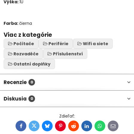
Výška:
1U
Farba:
čierna
Viac z kategórie
Počítače
Periférie
Wifi a siete
Rozvaděče
Příslušenství
Ostatní doplňky
Recenzie
0
Diskusia
0
Facebook
Twitter
Bluesky
Pinterest
Reddit
LinkedIn
WhatsApp
E-
mail