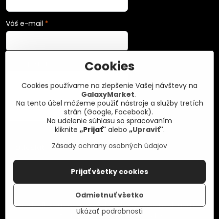
Váš e-mail
*
Cookies
Vaša správa
*
Cookies používame na zlepšenie Vašej návštevy na
GalaxyMarket
.
Na tento účel môžeme použiť nástroje a služby tretích
strán (Google, Facebook).
Na udelenie súhlasu so spracovaním
kliknite
„Prijať"
alebo
„
Upraviť
"
.
Zásady ochrany osobných údajov
Odoslať
Prijať všetky cookies
©
2026
Copyright
Odmietnuť všetko
Predvoľby súkromia
Zásady ochrany osobných údajov
Ukázať podrobnosti
Vytvorené pomocou:
BiznisWeb.sk