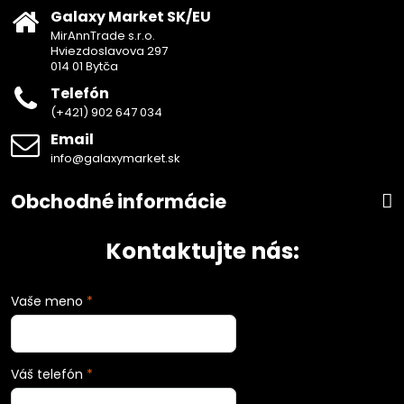
Galaxy Market SK/EU
MirAnnTrade s.r.o.
Hviezdoslavova 297
014 01 Bytča
Telefón
(+421) 902 647 034
Email
info@galaxymarket.sk
Obchodné informácie
Kontaktujte nás:
Vaše meno
*
Váš telefón
*