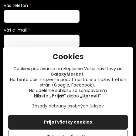
Váš telefón
*
Váš e-mail
*
Cookies
Vaša správa
*
Cookies používame na zlepšenie Vašej návštevy na
GalaxyMarket
.
Na tento účel môžeme použiť nástroje a služby tretích
strán (Google, Facebook).
Na udelenie súhlasu so spracovaním
kliknite
„Prijať"
alebo
„
Upraviť
"
.
Zásady ochrany osobných údajov
Odoslať
Prijať všetky cookies