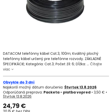
DATACOM telefónny kábel Cat.3, 100m; Kvalitný plochý
telefónny kábel určený pre telefónne rozvody. ZÁKLADNÉ
ŠPECIFIKÁCIE; Kategória: Cat.3; Počet žíl: 6; Dĺžka: ...
Čítajte
viac
Obvykle do 3 dní
Najskorší možný dátum doručenia:
Štvrtok
13.8.2026
Packeta - platba vopred
•
3,50 €
•
Štvrtok
13.8.2026
24,79 €
20,15 €
bez DPH