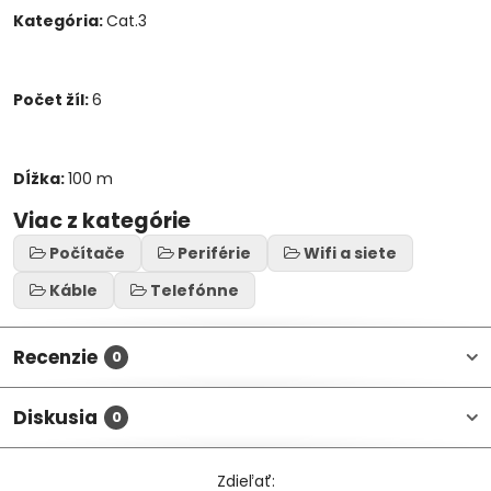
Kategória:
Cat.3
Počet žíl:
6
Dĺžka:
100 m
Viac z kategórie
Počítače
Periférie
Wifi a siete
Káble
Telefónne
Recenzie
0
Diskusia
0