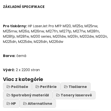
ZÁKLADNÍ SPECIFIKACE
Pro tiskárny:
HP LaserJet Pro MFP M120, M125a, M125nw,
M125rnw, M126a, M126nw, M127fn, M127fp, M127fw, M128fn,
M128fp, M128fw, M200 series, M201dw, M201n, M202dw, M202n,
M225dn, M225dw, M226dn, M226dw
Barva:
černá
Výdrž:
2 x 2200 stran
Viac z kategórie
Počítače
Periférie
Tlačiarne
Spotrebný materiál
Tonery laserové
HP
Alternatívne