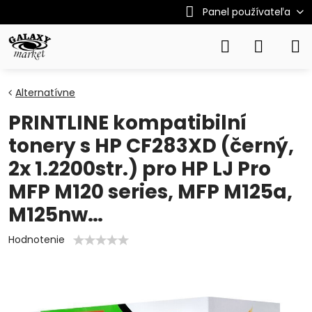
Panel používateľa
Alternatívne
PRINTLINE kompatibilní
tonery s HP CF283XD (černý,
2x 1.2200str.) pro HP LJ Pro
MFP M120 series, MFP M125a,
M125nw…
Hodnotenie