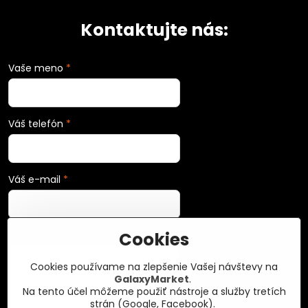
Kontaktujte nás:
Vaše meno
*
Váš telefón
*
Váš e-mail
*
Cookies
Vaša správa
*
Cookies používame na zlepšenie Vašej návštevy na
GalaxyMarket
.
Na tento účel môžeme použiť nástroje a služby tretích
strán (Google, Facebook).