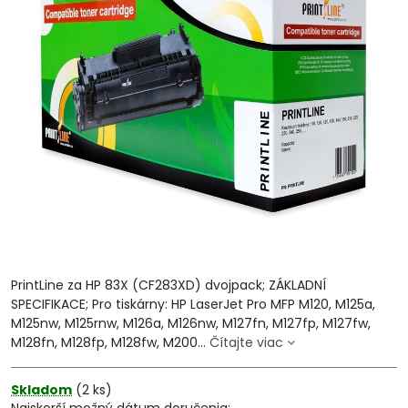
PrintLine za HP 83X (CF283XD) dvojpack; ZÁKLADNÍ
SPECIFIKACE; Pro tiskárny: HP LaserJet Pro MFP M120, M125a,
M125nw, M125rnw, M126a, M126nw, M127fn, M127fp, M127fw,
M128fn, M128fp, M128fw, M200...
Čítajte viac
Skladom
(
2
ks)