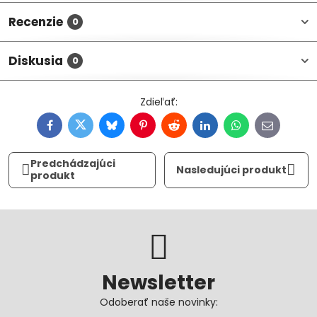
Recenzie
0
Diskusia
0
Facebook
Twitter
Bluesky
Pinterest
Reddit
LinkedIn
WhatsApp
E-
mail
Predchádzajúci
Nasledujúci produkt
produkt
Newsletter
Odoberať naše novinky: