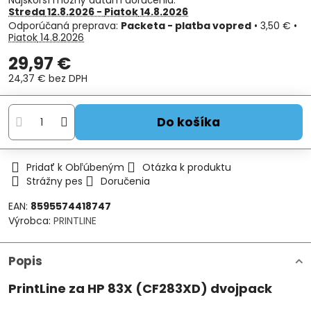
Najskorší možný dátum doručenia:
Streda
12.8.2026 −
Piatok
14.8.2026
Packeta - platba vopred
•
3,50 €
•
Piatok
14.8.2026
29,97 €
24,37 €
bez DPH
Do košíka
Pridať k Obľúbeným
Otázka k produktu
Strážny pes
Doručenia
EAN:
8595574418747
Výrobca:
PRINTLINE
Popis
PrintLine za HP 83X (CF283XD) dvojpack