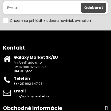
Odoberať
Chcem sa prihlásiť k odberu noviniek e-mailom
Kontakt
Galaxy Market SK/EU
MirAnnTrade s.r.o.
Hviezdoslavova 297
014 01 Bytča
Telefón
(+421) 902 647 034
Email
info@galaxymarket.sk
Obchodné informácie