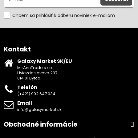
Chcem sa prihlásiť k odberu noviniek e-mailom
Kontakt
Galaxy Market SK/EU
MirAnnTrade s.r.o.
Hviezdoslavova 297
014 01 Bytča
Telefón
(+421) 902 647 034
Email
info@galaxymarket.sk
Obchodné informácie