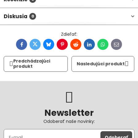
Diskusia
0
Facebook
Twitter
Bluesky
Pinterest
Reddit
LinkedIn
WhatsApp
E-
mail
Predchádzajúci
Nasledujúci produkt
produkt
Newsletter
Odoberať naše novinky:
Odoberať