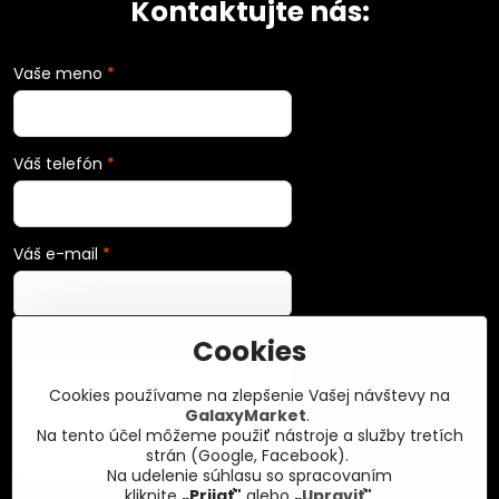
Kontaktujte nás:
Vaše meno
*
Váš telefón
*
Váš e-mail
*
Cookies
Vaša správa
*
Cookies používame na zlepšenie Vašej návštevy na
GalaxyMarket
.
Na tento účel môžeme použiť nástroje a služby tretích
strán (Google, Facebook).
Na udelenie súhlasu so spracovaním
kliknite
„Prijať"
alebo
„
Upraviť
"
.