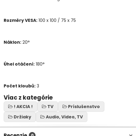
Rozměry VESA:
100 x 100 / 75 x 75
Náklon:
20°
Úhel otáčení:
180°
Počet kloubů:
3
Viac z kategórie
! AKCIA !
TV
Príslušenstvo
Držiaky
Audio, Video, TV
Recenzie
0