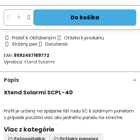
Do košíka
Pridať k Obľúbeným
Otázka k produktu
Strážny pes
Doručenia
EAN:
8592457169772
Výrobca:
Xtend Solarmi
Popis
Xtend Solarmi SCPL-40
Profil je určený na spájanie líšt radu SC k solárnym panelom
v prípade použitia viac ako jedného panelu na streche.
Viac z kategórie
Fotovoltaika
Držiaky panelov