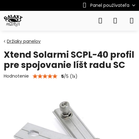
Panel používateľa
Držiaky panelov
Xtend Solarmi SCPL-40 profil
pre spojovanie líšt radu SC
Hodnotenie
5
/
5
(
1
x)