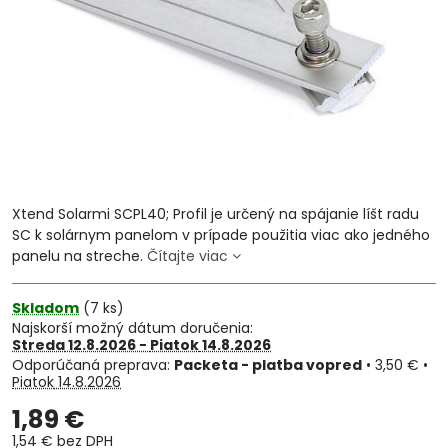
Xtend Solarmi SCPL40; Profil je určený na spájanie líšt radu
SC k solárnym panelom v prípade použitia viac ako jedného
panelu na streche.
Čítajte viac
Skladom
(
7
ks)
Najskorší možný dátum doručenia:
Streda
12.8.2026 −
Piatok
14.8.2026
Packeta - platba vopred
•
3,50 €
•
Piatok
14.8.2026
1,89 €
1,54 €
bez DPH