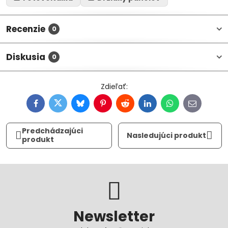
Recenzie
0
Diskusia
0
Facebook
Twitter
Bluesky
Pinterest
Reddit
LinkedIn
WhatsApp
E-
mail
Predchádzajúci
Nasledujúci produkt
produkt
Newsletter