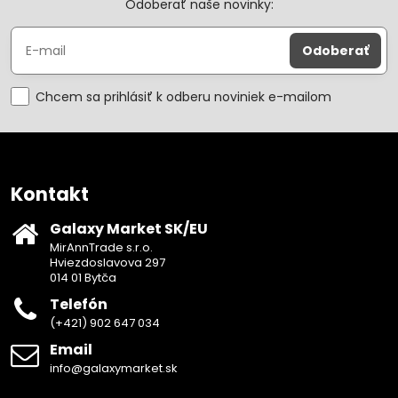
Odoberať naše novinky:
Odoberať
Chcem sa prihlásiť k odberu noviniek e-mailom
Kontakt
Galaxy Market SK/EU
MirAnnTrade s.r.o.
Hviezdoslavova 297
014 01 Bytča
Telefón
(+421) 902 647 034
Email
info@galaxymarket.sk