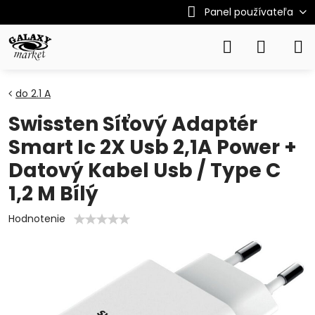
Panel používateľa
do 2.1 A
Swissten Síťový Adaptér
Smart Ic 2X Usb 2,1A Power +
Datový Kabel Usb / Type C
1,2 M Bílý
Hodnotenie