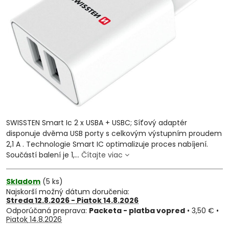
SWISSTEN Smart Ic 2 x USBA + USBC; Síťový adaptér
disponuje dvěma USB porty s celkovým výstupním proudem
2,1 A . Technologie Smart IC optimalizuje proces nabíjení.
Součástí balení je 1,...
Čítajte viac
Skladom
(
5
ks)
Najskorší možný dátum doručenia:
Streda
12.8.2026 −
Piatok
14.8.2026
Packeta - platba vopred
•
3,50 €
•
Piatok
14.8.2026