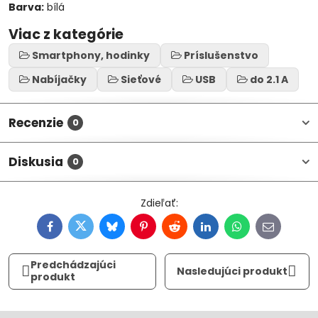
Barva:
bílá
Viac z kategórie
Smartphony, hodinky
Príslušenstvo
Nabíjačky
Sieťové
USB
do 2.1 A
Recenzie
0
Diskusia
0
Facebook
Twitter
Bluesky
Pinterest
Reddit
LinkedIn
WhatsApp
E-
mail
Predchádzajúci
Nasledujúci produkt
produkt