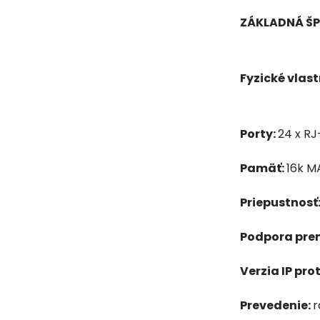
ZÁKLADNÁ ŠP
Fyzické vlast
Porty:
24 x RJ
Pamäť:
16k MA
Priepustnosť
Podpora pre
Verzia IP pro
Prevedenie:
r