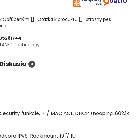
ť k Obľúbeným
Otázka k produktu
Strážny pes
enia
605281744
PLANET Technology
Diskusia
0
. Security funkcie, IP / MAC ACL, DHCP snooping, 802.1x
dpora IPv6. Rackmount 19 "/ 1U.