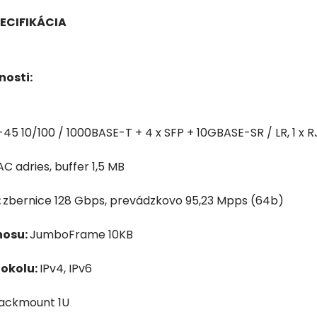
ECIFIKÁCIA
nosti:
-45 10/100 / 1000BASE-T + 4 x SFP + 10GBASE-SR / LR, 1 x R
C adries, buffer 1,5 MB
:
zbernice 128 Gbps, prevádzkovo 95,23 Mpps (64b)
nosu:
JumboFrame 10KB
tokolu:
IPv4, IPv6
ackmount 1U