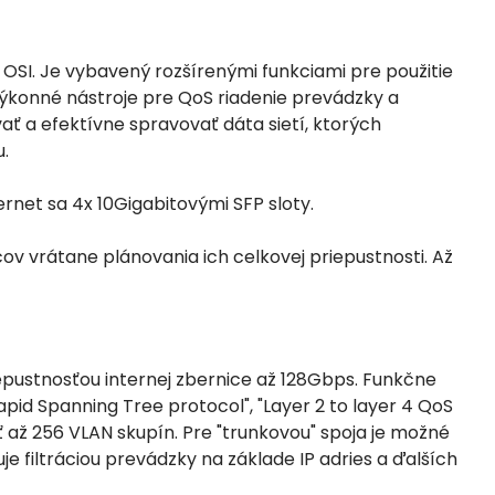
 OSI. Je vybavený rozšírenými funkciami pre použitie
 výkonné nástroje pre QoS riadenie prevádzky a
ť a efektívne spravovať dáta sietí, ktorých
.
rnet sa 4x 10Gigabitovými SFP sloty.
v vrátane plánovania ich celkovej priepustnosti. Až
epustnosťou internej zbernice až 128Gbps. Funkčne
Rapid Spanning Tree protocol", "Layer 2 to layer 4 QoS
ať až 256 VLAN skupín. Pre "trunkovou" spoja je možné
je filtráciou prevádzky na základe IP adries a ďalších