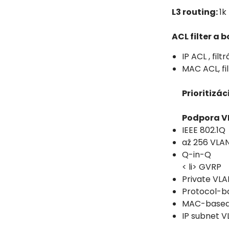
L3 routing:
1k
ACL filter a 
IP ACL , fil
MAC ACL, fi
Prioritizá
Podpora V
IEEE 802.1Q
až 256 VLA
Q-in-Q
< li> GVRP
Private VLA
Protocol-b
MAC-based
IP subnet 