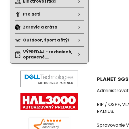
Elektrovozítka
Pre deti
Zdravie a krása
Outdoor, šport a štýl
VÝPREDAJ - rozbalené,
opravené,...
PLANET SGS
Administrovat
RIP / OSPF, VL
RADIUS.
Spravovanie W