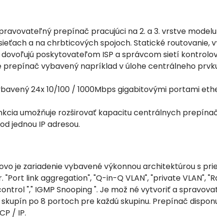
pravovateľný prepínač pracujúci na 2. a 3. vrstve modelu
 sieťach a na chrbticových spojoch. Statické routovanie,
dovoľujú poskytovateľom ISP a správcom sietí kontrolova
 prepínač vybavený napríklad v úlohe centrálneho prvku
ybavený 24x 10/100 / 1000Mbps gigabitovými portami ethe
nkcia umožňuje rozširovať kapacitu centrálnych prepínačo
od jednou IP adresou.
ovo je zariadenie vybavené výkonnou architektúrou s pri
. "Port link aggregation", "Q-in-Q VLAN", "private VLAN", "
control "," IGMP Snooping ". Je mož né vytvoriť a spravov
8 skupín po 8 portoch pre každú skupinu. Prepínač disponu
P / IP.