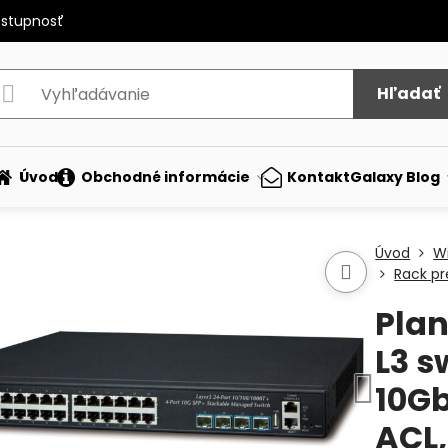
ostupnosť
Hľadať
Úvod
Obchodné informácie
Kontakt
Galaxy Blog
Úvod
Wi
Rack pr
Plan
L3 s
10Gb
ACL,