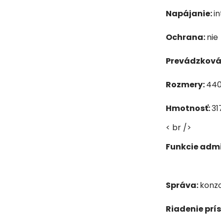
Napájanie:
i
Ochrana:
nie
Prevádzková
Rozmery:
440
Hmotnosť:
31
< br />
Funkcie admi
Správa:
konzo
Riadenie prí