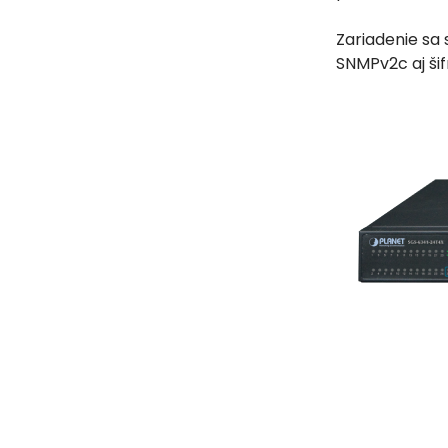
Zariadenie sa
SNMPv2c aj ši