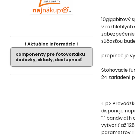
10gigabitový s
v rozhlehlých
zabezpečenie 
súčasťou bude
! Aktuálne informácie !
Komponenty pre fotovoltaiku
prepínač je v
dodávky, sklady, dostupnosť
Stohovacie fu
24 zariadení p
< p> Prevádzk
disponuje napr
"," bandwidth 
vytvoriť až 12
parametrov TC