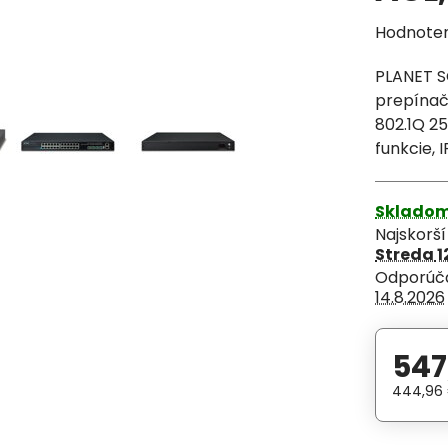
Hodnote
PLANET SG
prepínač
802.1Q 25
funkcie, 
Sklado
Najskorš
Streda
1
14.8.2026
547
444,96