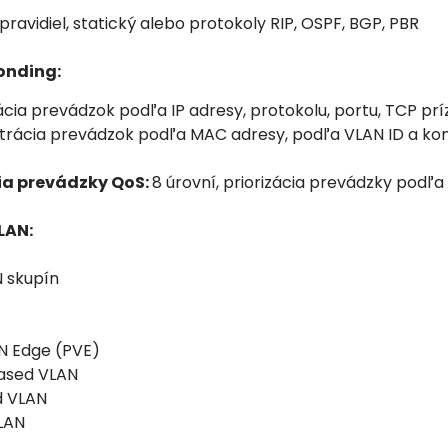
 pravidiel, statický alebo protokoly RIP, OSPF, BGP, PBR
bonding:
trácia prevádzok podľa IP adresy, protokolu, portu, TCP prí
ltrácia prevádzok podľa MAC adresy, podľa VLAN ID a kombi
cia prevádzky QoS:
8 úrovní, priorizácia prevádzky podľa
LAN:
N skupín
N Edge (PVE)
ased VLAN
 VLAN
VLAN