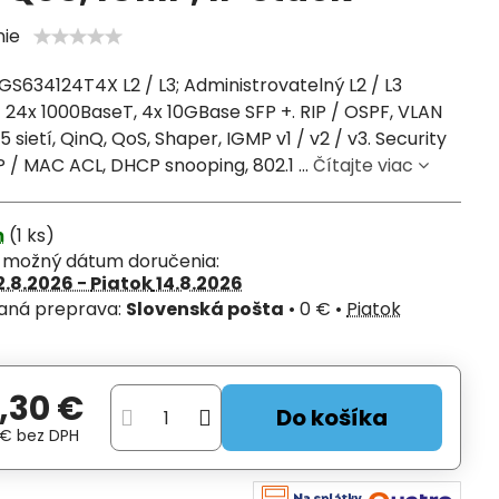
nie
S634124T4X L2 / L3; Administrovatelný L2 / L3
 24x 1000BaseT, 4x 10GBase SFP +. RIP / OSPF, VLAN
5 sietí, QinQ, QoS, Shaper, IGMP v1 / v2 / v3. Security
IP / MAC ACL, DHCP snooping, 802.1 ...
Čítajte viac
m
(
1
ks)
í možný dátum doručenia:
2.8.2026 −
Piatok
14.8.2026
Slovenská pošta
•
0 €
•
Piatok
,30 €
Do košíka
 €
bez DPH