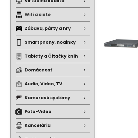
Virtuálna Realita
Wifi a siete
Zábava, párty a hry
Smartphony, hodinky
Tablety a Čítačky kníh
Domácnosť
Audio, Video, TV
Kamerové systémy
Foto-Video
Kancelária