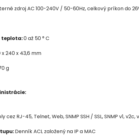
nterné zdroj AC 100-240V / 50-60Hz, celkový príkon do 2
 teplota:
0 až 50 ° C
 x 240 x 43,6 mm
70 g
nistrácie:
ly cez RJ-45, Telnet, Web, SNMP SSH / SSL, SNMP v1, v2c, 
stupu:
Denník ACL založený na IP a MAC