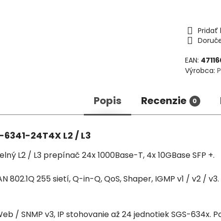
Prida
Doruč
EAN:
4711
Výrobca:
Popis
Recenzie
0
-6341-24T4X L2 / L3
elný L2 / L3 prepínač 24x 1000Base-T, 4x 10GBase SFP +.
AN 802.1Q 255 sietí, Q-in-Q, QoS, Shaper, IGMP v1 / v2 / v3
eb / SNMP v3, IP stohovanie až 24 jednotiek SGS-634x. Po