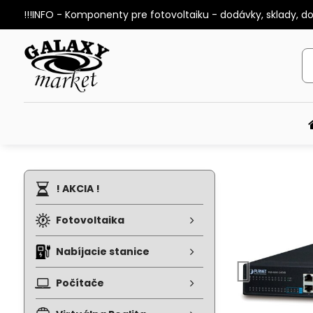
!!!INFO - Komponenty pre fotovoltaiku - dodávky, sklady, d
! AKCIA !
Fotovoltaika
Nabíjacie stanice
Počítače