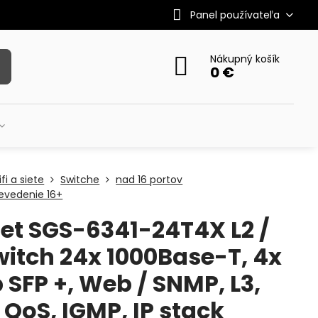
Panel používateľa
Nákupný košík
0 €
fi a siete
Switche
nad 16 portov
evedenie 16+
et SGS-6341-24T4X L2 /
witch 24x 1000Base-T, 4x
 SFP +, Web / SNMP, L3,
 QoS, IGMP, IP stack