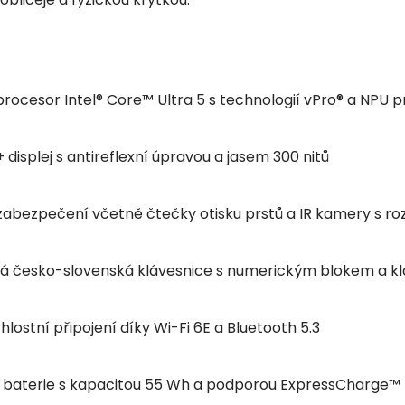
procesor Intel® Core™ Ultra 5 s technologií vPro® a NPU p
+ displej s antireflexní úpravou a jasem 300 nitů
 zabezpečení včetně čtečky otisku prstů a IR kamery s r
á česko-slovenská klávesnice s numerickým blokem a kl
lostní připojení díky Wi-Fi 6E a Bluetooth 5.3
 baterie s kapacitou 55 Wh a podporou ExpressCharge™ p