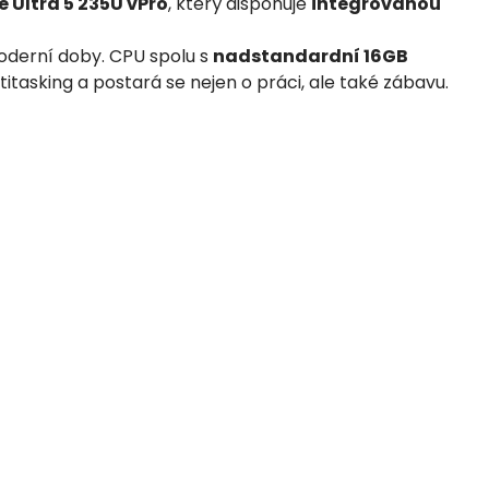
 Ultra 5 235U vPro
, který disponuje
integrovanou
oderní doby. CPU spolu s
nadstandardní 16GB
titasking a postará se nejen o práci, ale také zábavu.