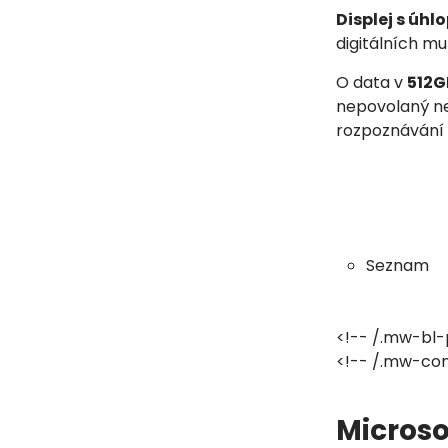
Displej s úhl
digitálních mu
O data v
512G
nepovolaný ne
rozpoznávání o
Seznam
<!-- /.mw-bl-
<!-- /.mw-con
Microso