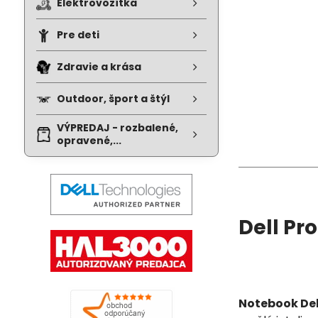
Elektrovozítka
Pre deti
Zdravie a krása
Outdoor, šport a štýl
VÝPREDAJ - rozbalené,
opravené,...
Dell Pr
Notebook Del