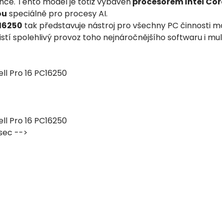
ence. Tento model je totiž vybaven
procesorem Intel Core
ou
speciálně pro procesy AI.
C16250
tak představuje nástroj pro všechny PC činnosti m
istí spolehlivý provoz toho nejnáročnějšího softwaru i mul
sec -->