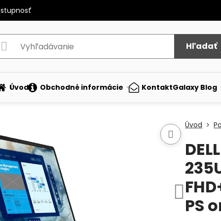
ostupnosť
Hľadať
Úvod
Obchodné informácie
Kontakt
Galaxy Blog
Úvod
P
DELL
235U
FHD+
PS o