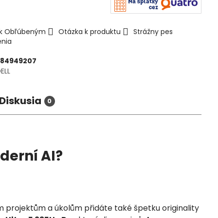
ť k Obľúbeným
Otázka k produktu
Strážny pes
enia
184949207
ELL
Diskusia
0
derní AI?
m projektům a úkolům přidáte také špetku originality