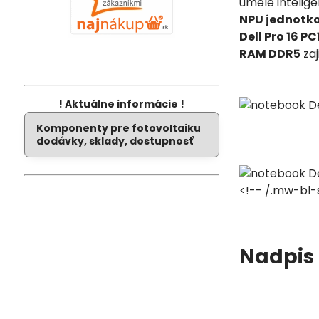
umělé intelig
NPU jednotk
Dell Pro 16 P
RAM DDR5
zaj
! Aktuálne informácie !
Komponenty pre fotovoltaiku
dodávky, sklady, dostupnosť
<!-- /.mw-bl-
Nadpis