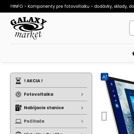
!!!INFO - Komponenty pre fotovoltaiku - dodávky, sklady, d
! AKCIA !
Fotovoltaika
Nabíjacie stanice
Počítače