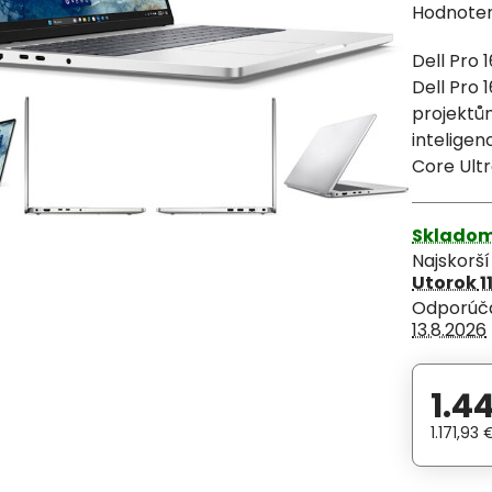
Hodnote
Dell Pro 
Dell Pro 
projektům
inteligen
Core Ultr
Sklado
Najskorš
Utorok
1
13.8.2026
1.4
1.171,93