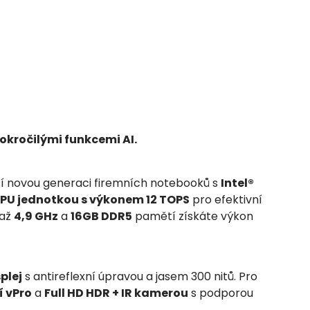
okročilými funkcemi AI.
áší novou generaci firemních notebooků s
Intel®
PU jednotkou s výkonem 12 TOPS
pro efektivní
 až
4,9 GHz
a
16GB DDR5
pamětí získáte výkon
splej
s antireflexní úpravou a jasem 300 nitů. Pro
í vPro
a
Full HD HDR + IR kamerou
s podporou