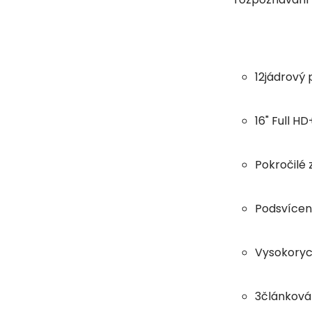
12jádrový 
16" Full HD
Pokročilé
Podsvícen
Vysokorych
3článková