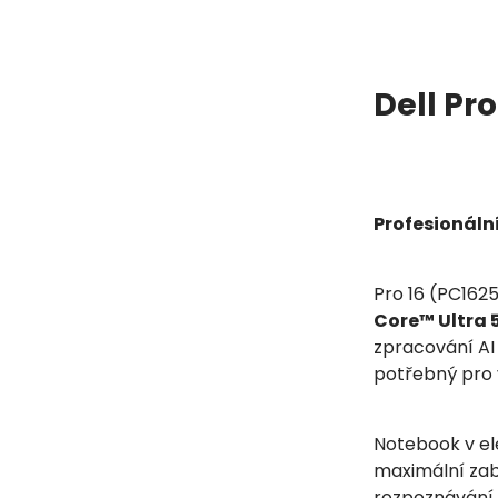
Dell Pr
Profesionáln
Pro 16 (PC1625
Core™ Ultra 
zpracování AI 
potřebný pro 
Notebook v e
maximální za
rozpoznávání o