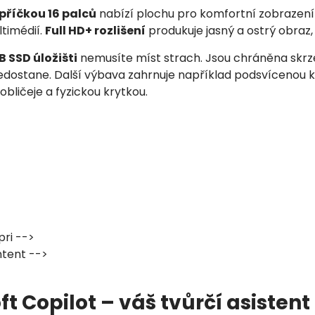
opříčkou 16 palců
nabízí plochu pro komfortní zobrazení
ltimédií.
Full HD+ rozlišení
produkuje jasný a ostrý obraz, 
B SSD úložišti
nemusíte míst strach. Jsou chráněna skr
dostane. Další výbava zahrnuje například podsvícenou k
bličeje a fyzickou krytkou.
pri -->
tent -->
ft Copilot – váš tvůrčí asistent