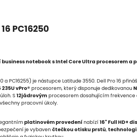
o 16 PC16250
í business notebook s Intel Core Ultra procesorem a p
0 a PC16255) je nástupce Latitude 3550. Dell Pro 16 přin
5 235U vPro®
procesorem, který disponuje dedikovanou
N
úloh. S
12jádrovým
procesorem dosahujícím frekvence
všechny pracovní úkoly.
legantním
platinovém provedení
nabízí
16" Full HD+ di
bezpečení je vybaven
čtečkou otisku prstů
,
technologi
bličeje a fyzickou krytkou.