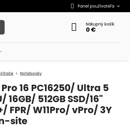
Panel používateľa
Nákupný košík
0 €
očítače
Notebooky
 Pro 16 PC16250/ Ultra 5
/ 16GB/ 512GB SSD/16"
/ FPR/ W11Pro/ vPro/ 3Y
n-site