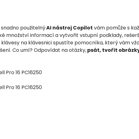
snadno použitelný
AI nástroj Copilot
vám pomůže s kaž
é množství informací a vytvořit vstupní podklady, rešerše
 klávesy na klávesnici spustíte pomocníka, který vám vždy
šení. Co umí? Odpovídat na otázky,
psát, tvořit obrázk