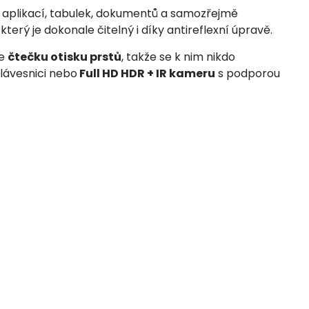
 aplikací, tabulek, dokumentů a samozřejmě
který je dokonale čitelný i díky antireflexní úpravě.
ze
čtečku otisku prstů
, takže se k nim nikdo
lávesnici nebo
Full HD HDR + IR kameru
s podporou