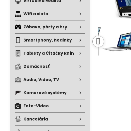
Virtuálna Realita
Wifi a siete
Zábava, párty a hry
Smartphony, hodinky
Tablety a Čítačky kníh
Domácnosť
Audio, Video, TV
Kamerové systémy
Foto-Video
Kancelária