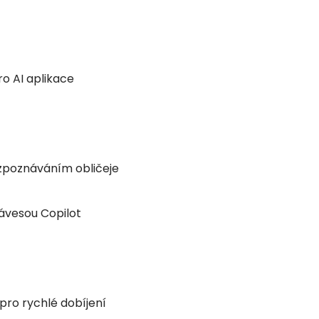
ro AI aplikace
ozpoznáváním obličeje
ávesou Copilot
ro rychlé dobíjení