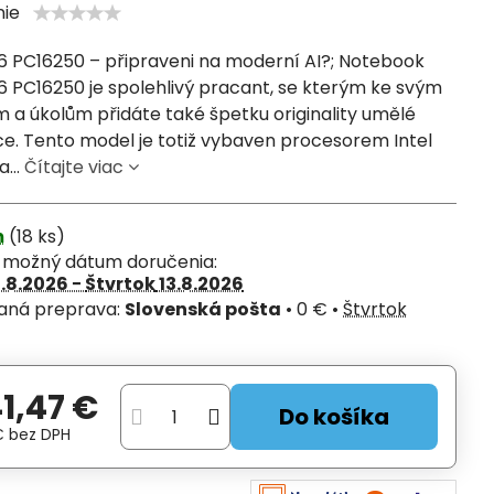
nie
16 PC16250 – připraveni na moderní AI?; Notebook
16 PC16250 je spolehlivý pracant, se kterým ke svým
 a úkolům přidáte také špetku originality umělé
ce. Tento model je totiž vybaven procesorem Intel
a...
Čítajte viac
m
(
18
ks)
í možný dátum doručenia:
1.8.2026 −
Štvrtok
13.8.2026
Slovenská pošta
•
0 €
•
Štvrtok
41,47 €
Do košíka
 €
bez DPH