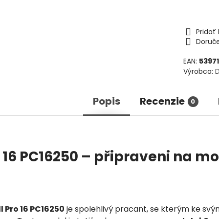
Prida
Doruč
EAN:
5397
Výrobca:
D
Popis
Recenzie
0
o 16 PC16250 – připraveni na mo
l Pro 16 PC16250
je spolehlivý pracant, se kterým ke svý