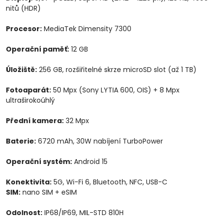
nitů (HDR)
Procesor:
MediaTek Dimensity 7300
Operační paměť:
12 GB
Úložiště:
256 GB, rozšiřitelné skrze microSD slot (až 1 TB)
Fotoaparát:
50 Mpx (Sony LYTIA 600, OIS) + 8 Mpx
ultraširokoúhlý
Přední kamera:
32 Mpx
Baterie:
6720 mAh, 30W nabíjení TurboPower
Operační systém:
Android 15
Konektivita:
5G, Wi-Fi 6, Bluetooth, NFC, USB-C
SIM:
nano SIM + eSIM
Odolnost:
IP68/IP69, MIL-STD 810H