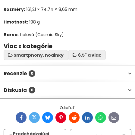
Rozměry:
161,21 × 74,74 × 8,65 mm
Hmotnost:
198 g
Barva:
fialová (Cosmic Sky)
Viac z kategórie
Smartphony, hodinky
6,5" a viac
Recenzie
0
Diskusia
0
Facebook
Twitter
Bluesky
Pinterest
Reddit
LinkedIn
WhatsApp
E-
mail
Predchádzajúci