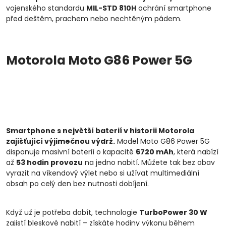
vojenského standardu
MIL-STD 810H
ochrání smartphone
před deštěm, prachem nebo nechtěným pádem.
Motorola Moto G86 Power 5G
Smartphone s největší baterií v historii Motorola
zajišťující výjimečnou výdrž.
Model Moto G86 Power 5G
disponuje masivní baterií o kapacitě
6720 mAh
, která nabízí
až
53 hodin provozu
na jedno nabití. Můžete tak bez obav
vyrazit na víkendový výlet nebo si užívat multimediální
obsah po celý den bez nutnosti dobíjení.
Když už je potřeba dobít, technologie
TurboPower 30 W
zajistí bleskové nabití – získáte hodiny výkonu během