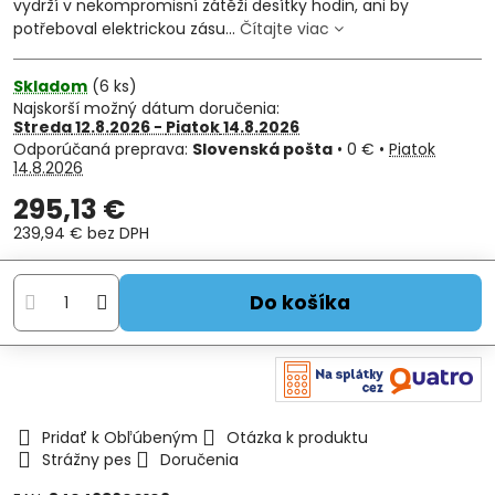
vydrží v nekompromisní zátěži desítky hodin, ani by
potřeboval elektrickou zásu...
Čítajte viac
Skladom
(
6
ks)
Najskorší možný dátum doručenia:
Streda
12.8.2026 −
Piatok
14.8.2026
Slovenská pošta
•
0 €
•
Piatok
14.8.2026
295,13 €
239,94 €
bez DPH
Do košíka
Pridať k Obľúbeným
Otázka k produktu
Strážny pes
Doručenia