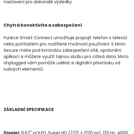
nastavení pro dokonalé výsledky.
Chytrá konektivita a zabezpečení
Funkce Smart Connect umožňuje propojit telefon s televizí
nebo počítačem pro rozšířené možnosti používání. S Moto
Secure máte pod kontrolou zabezpečení sítě, oprávnění
aplikací a můžete využít tajnou složku pro citlivá data. Moto
Unplugged vám pomůže udělat si digitální přestávku od
rušivých elementů.
ZÁKLADNÍ SPECIFIKACE
Displej:
6,67" pOLED, Super HD (2712 × 1220 px), 120 Hz, 4500