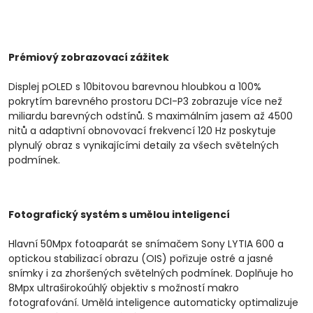
Prémiový zobrazovací zážitek
Displej pOLED s 10bitovou barevnou hloubkou a 100%
pokrytím barevného prostoru DCI-P3 zobrazuje více než
miliardu barevných odstínů. S maximálním jasem až 4500
nitů a adaptivní obnovovací frekvencí 120 Hz poskytuje
plynulý obraz s vynikajícími detaily za všech světelných
podmínek.
Fotografický systém s umělou inteligencí
Hlavní 50Mpx fotoaparát se snímačem Sony LYTIA 600 a
optickou stabilizací obrazu (OIS) pořizuje ostré a jasné
snímky i za zhoršených světelných podmínek. Doplňuje ho
8Mpx ultraširokoúhlý objektiv s možností makro
fotografování. Umělá inteligence automaticky optimalizuje