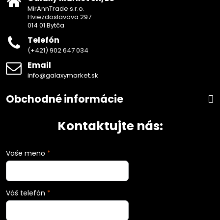
MirAnnTrade s.r.o.
Hviezdoslavova 297
014 01 Bytča
Telefón
(+421) 902 647 034
Email
info@galaxymarket.sk
Obchodné informácie
Kontaktujte nás:
Vaše meno
*
Váš telefón
*