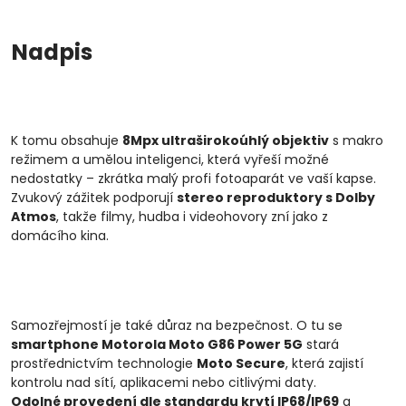
Nadpis
K tomu obsahuje
8Mpx ultraširokoúhlý objektiv
s makro
režimem a umělou inteligenci, která vyřeší možné
nedostatky – zkrátka malý profi fotoaparát ve vaší kapse.
Zvukový zážitek podporují
stereo reproduktory s Dolby
Atmos
, takže filmy, hudba i videohovory zní jako z
domácího kina.
Samozřejmostí je také důraz na bezpečnost. O tu se
smartphone Motorola Moto G86 Power 5G
stará
prostřednictvím technologie
Moto Secure
, která zajistí
kontrolu nad sítí, aplikacemi nebo citlivými daty.
Odolné provedení dle standardu krytí IP68/IP69
a