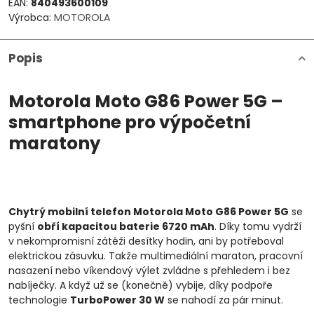
EAN:
840493600109
Výrobca:
MOTOROLA
Popis
Motorola Moto G86 Power 5G –
smartphone pro výpočetní
maratony
Chytrý mobilní telefon Motorola Moto G86 Power 5G
se
pyšní
obří kapacitou baterie 6720 mAh
. Díky tomu vydrží
v nekompromisní zátěži desítky hodin, ani by potřeboval
elektrickou zásuvku. Takže multimediální maraton, pracovní
nasazení nebo víkendový výlet zvládne s přehledem i bez
nabíječky. A když už se (konečně) vybije, díky podpoře
technologie
TurboPower 30 W
se nahodí za pár minut.