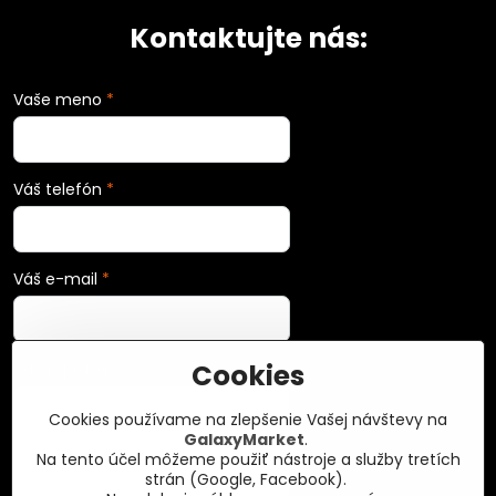
Kontaktujte nás:
Vaše meno
*
Váš telefón
*
Váš e-mail
*
Cookies
Vaša správa
*
Cookies používame na zlepšenie Vašej návštevy na
GalaxyMarket
.
Na tento účel môžeme použiť nástroje a služby tretích
strán (Google, Facebook).