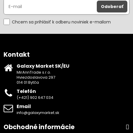
Odoberať
Chcem sa prihlásiť k odberu noviniek e-mailom
Kontakt
Galaxy Market SK/EU
MirAnnTrade s.r.o.
Hviezdoslavova 297
014 01 Bytča
Telefón
(+421) 902 647 034
Email
info@galaxymarket.sk
Obchodné informácie