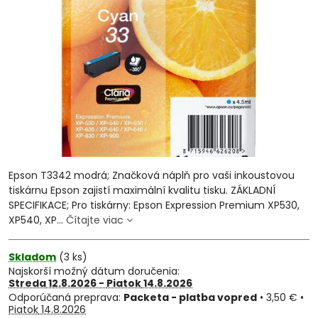
Epson T3342 modrá; Značková náplň pro vaši inkoustovou
tiskárnu Epson zajistí maximální kvalitu tisku. ZÁKLADNÍ
SPECIFIKACE; Pro tiskárny: Epson Expression Premium XP530,
XP540, XP...
Čítajte viac
Skladom
(
3
ks)
Najskorší možný dátum doručenia:
Streda
12.8.2026 −
Piatok
14.8.2026
Packeta - platba vopred
•
3,50 €
•
Piatok
14.8.2026