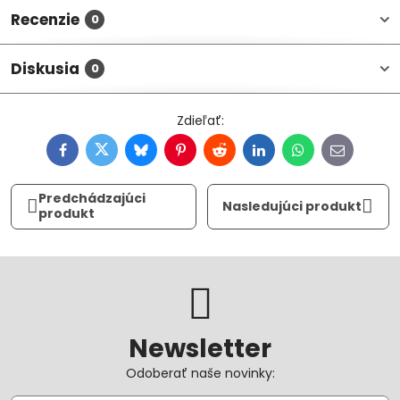
Recenzie
0
Diskusia
0
Facebook
Twitter
Bluesky
Pinterest
Reddit
LinkedIn
WhatsApp
E-
mail
Predchádzajúci
Nasledujúci produkt
produkt
Newsletter
Odoberať naše novinky: