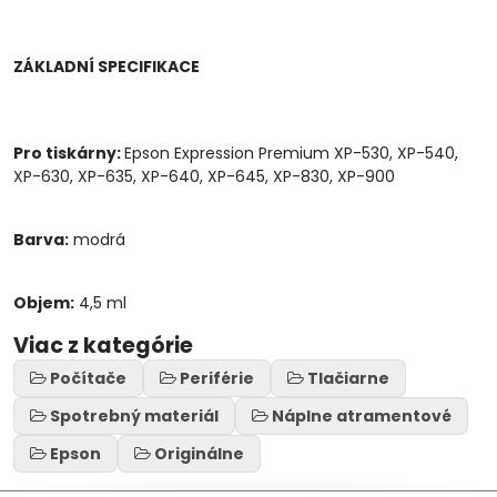
ZÁKLADNÍ SPECIFIKACE
Pro tiskárny:
Epson Expression Premium XP-530, XP-540,
XP-630, XP-635, XP-640, XP-645, XP-830, XP-900
Barva:
modrá
Objem:
4,5 ml
Viac z kategórie
Počítače
Periférie
Tlačiarne
Spotrebný materiál
Náplne atramentové
Epson
Originálne