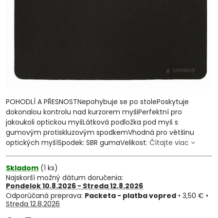
POHODLÍ A PŘESNOSTNepohybuje se po stolePoskytuje
dokonalou kontrolu nad kurzorem myšiPerfektní pro
jakoukoli optickou myšLátková podložka pod myš s
gumovým protiskluzovým spodkemVhodná pro většinu
optických myšíSpodek: SBR gumaVelikost:
Čítajte viac
Skladom
(
1
ks)
Najskorší možný dátum doručenia:
Pondelok
10.8.2026 −
Streda
12.8.2026
Packeta - platba vopred
•
3,50 €
•
Streda
12.8.2026