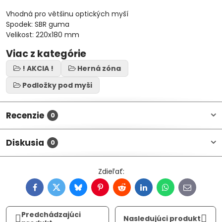
Vhodná pro většinu optických myší
Spodek: SBR guma
Velikost: 220x180 mm
Viac z kategórie
! AKCIA !
Herná zóna
Podložky pod myši
Recenzie
0
Diskusia
0
Facebook
Twitter
Bluesky
Pinterest
Reddit
LinkedIn
WhatsApp
E-
mail
Predchádzajúci
Nasledujúci produkt