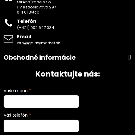
MirAnnTrade s.r.o.
Hviezdoslavova 297
014 01 Bytča
Telefón
(+421) 902 647 034
Email
info@galaxymarket.sk
Obchodné informácie
Kontaktujte nás:
Vaše meno
*
Váš telefón
*