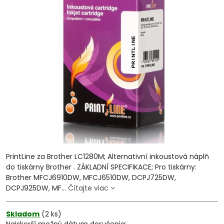
PrintLine za Brother LC1280M; Alternativní inkoustová náplň
do tiskárny Brother . ZÁKLADNÍ SPECIFIKACE; Pro tiskárny:
Brother MFCJ6910DW, MFCJ6510DW, DCPJ725DW,
DCPJ925DW, MF...
Čítajte viac
Skladom
(
2
ks)