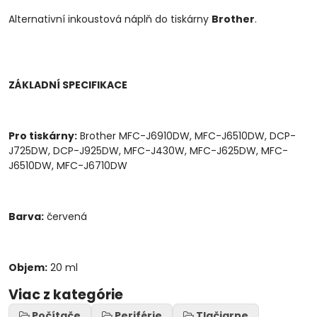
Alternativní inkoustová náplň do tiskárny
Brother
.
ZÁKLADNÍ SPECIFIKACE
Pro tiskárny:
Brother MFC-J6910DW, MFC-J6510DW, DCP-
J725DW, DCP-J925DW, MFC-J430W, MFC-J625DW, MFC-
J6510DW, MFC-J6710DW
Barva:
červená
Objem:
20 ml
Viac z kategórie
Počítače
Periférie
Tlačiarne