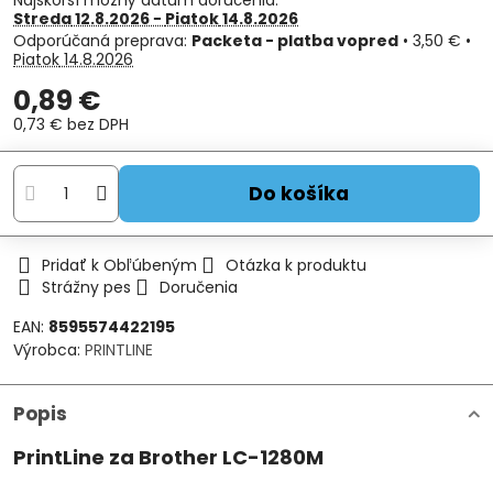
Najskorší možný dátum doručenia:
Streda
12.8.2026 −
Piatok
14.8.2026
Packeta - platba vopred
•
3,50 €
•
Piatok
14.8.2026
0,89 €
0,73 €
bez DPH
Do košíka
Pridať k Obľúbeným
Otázka k produktu
Strážny pes
Doručenia
EAN:
8595574422195
Výrobca:
PRINTLINE
Popis
PrintLine za Brother LC-1280M