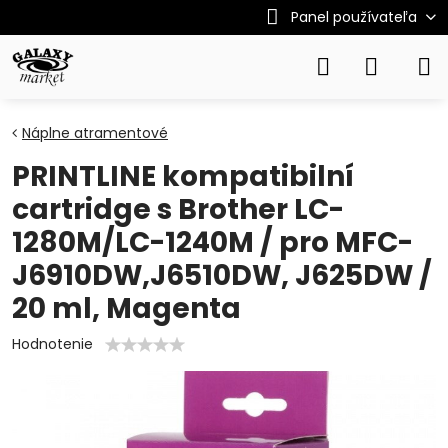
Panel používateľa
Náplne atramentové
PRINTLINE kompatibilní
cartridge s Brother LC-
1280M/LC-1240M / pro MFC-
J6910DW,J6510DW, J625DW /
20 ml, Magenta
Hodnotenie