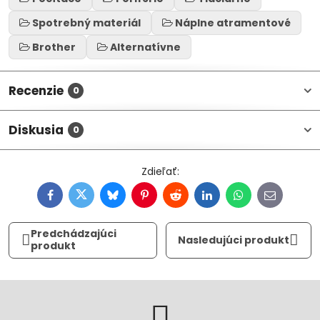
Spotrebný materiál
Náplne atramentové
Brother
Alternatívne
Recenzie
0
Diskusia
0
Facebook
Twitter
Bluesky
Pinterest
Reddit
LinkedIn
WhatsApp
E-
mail
Predchádzajúci
Nasledujúci produkt
produkt