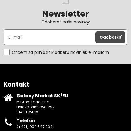
Newsletter
Odoberať naše novinky:
Odoberať
Chcem sa prihlásiť k odberu noviniek e-mailom
Kontakt
Galaxy Market SK/EU
MirAnnTrade s.r.o.
Hviezdoslavova 297
014 01 Bytča
Telefón
(+421) 902 647 034