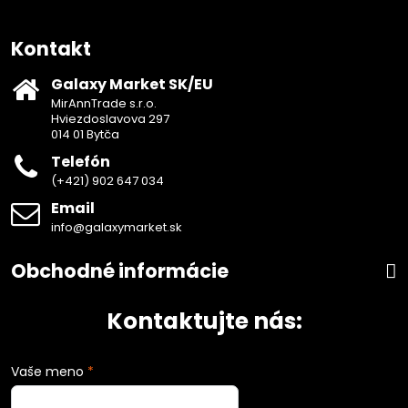
Kontakt
Galaxy Market SK/EU
MirAnnTrade s.r.o.
Hviezdoslavova 297
014 01 Bytča
Telefón
(+421) 902 647 034
Email
info@galaxymarket.sk
Obchodné informácie
Kontaktujte nás:
Vaše meno
*