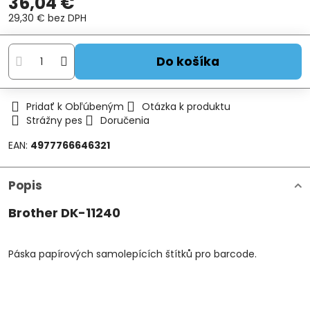
36,04 €
29,30 €
bez DPH
Do košíka
Pridať k Obľúbeným
Otázka k produktu
Strážny pes
Doručenia
EAN:
4977766646321
Popis
Brother DK-11240
Páska papírových samolepících štítků pro barcode.