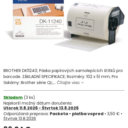
BROTHER DK11240; Páska papírových samolepících štítků pro
barcode. ZÁKLADNÍ SPECIFIKACE; Rozměry: 102 x 51 mm; Pro
tiskárny: Brother série QL;...
Čítajte viac
Skladom
(
3
ks)
Najskorší možný dátum doručenia:
Utorok
11.8.2026 −
Štvrtok
13.8.2026
Packeta - platba vopred
•
3,50 €
•
Štvrtok
13.8.2026