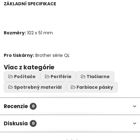
ZÁKLADNÍ SPECIFIKACE
Rozměry:
102 x 51 mm
Pro tiskárny:
Brother série QL
Viac z kategórie
Počítače
Periférie
Tlačiarne
Spotrebný materiál
Farbiace pásky
Recenzie
0
Diskusia
0