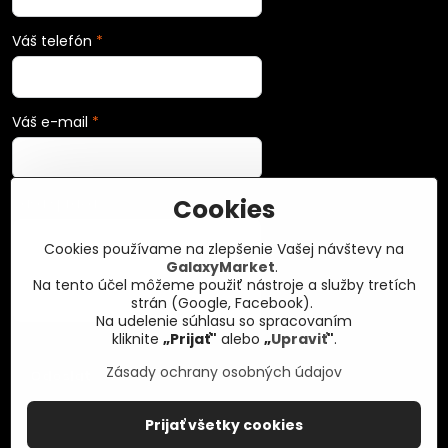
Váš telefón
*
Váš e-mail
*
Cookies
Vaša správa
*
Cookies používame na zlepšenie Vašej návštevy na
GalaxyMarket
.
Na tento účel môžeme použiť nástroje a služby tretích
strán (Google, Facebook).
Na udelenie súhlasu so spracovaním
kliknite
„Prijať"
alebo
„
Upraviť
"
.
Zásady ochrany osobných údajov
Odoslať
Prijať všetky cookies