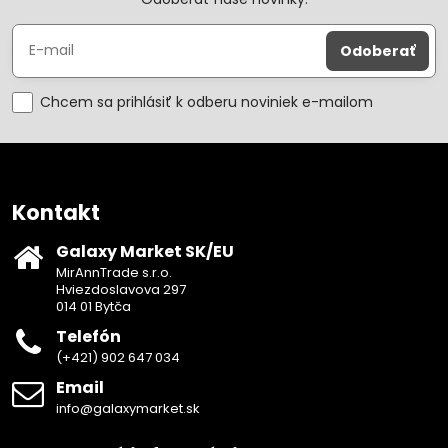
Odoberať
Chcem sa prihlásiť k odberu noviniek e-mailom
Kontakt
Galaxy Market SK/EU
MirAnnTrade s.r.o.
Hviezdoslavova 297
014 01 Bytča
Telefón
(+421) 902 647 034
Email
info@galaxymarket.sk