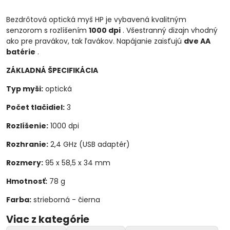
Bezdrôtová optická myš HP je vybavená kvalitným
senzorom s rozlíšením
1000 dpi
.
Všestranný dizajn vhodný
ako pre pravákov, tak ľavákov.
Napájanie zaisťujú
dve AA
batérie
.
ZÁKLADNÁ ŠPECIFIKÁCIA
Typ myši:
optická
Počet tlačidiel:
3
Rozlíšenie:
1000 dpi
Rozhranie:
2,4 GHz (USB adaptér)
Rozmery:
95 x 58,5 x 34 mm
Hmotnosť:
78 g
Farba:
strieborná - čierna
Viac z kategórie