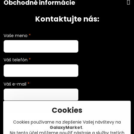
Obchodné informácie
Kontaktujte nás:
Vaše meno
*
Váš telefón
*
Váš e-mail
*
Cookies
Vaša správa
*
Cookies používame na zlepšenie Vašej návštevy na
GalaxyMarket
.
Na tento účel môžeme použiť nástroje a služby tretích