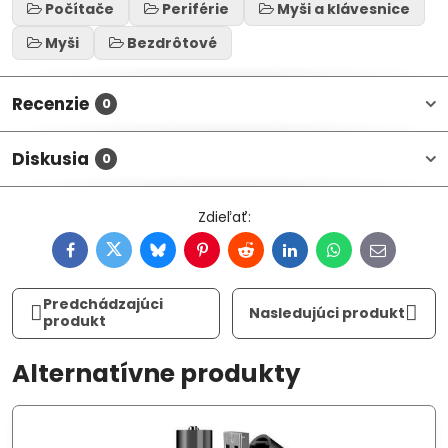
Počítače
Periférie
Myši a klávesnice
Myši
Bezdrôtové
Recenzie
0
Diskusia
0
Facebook
Twitter
Bluesky
Pinterest
Reddit
LinkedIn
WhatsApp
E-
mail
Predchádzajúci
Nasledujúci produkt
produkt
Alternatívne produkty