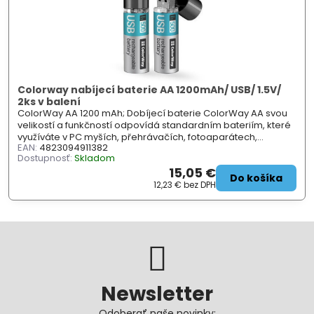
Colorway nabíjecí baterie AA 1200mAh/ USB/ 1.5V/
2ks v balení
ColorWay AA 1200 mAh; Dobíjecí baterie ColorWay AA svou
velikostí a funkčností odpovídá standardním bateriím, které
využíváte v PC myších, přehrávačích, fotoaparátech,...
EAN:
4823094911382
Dostupnosť:
Skladom
15,05 €
Do košíka
12,23 €
bez DPH
Newsletter
Odoberať naše novinky: