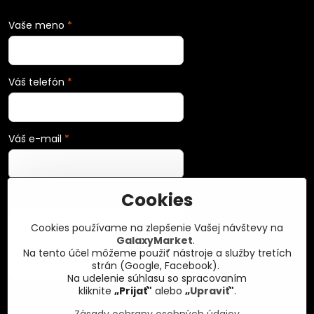
Vaše meno
*
Váš telefón
*
Váš e-mail
*
Cookies
Vaša správa
*
Cookies používame na zlepšenie Vašej návštevy na
GalaxyMarket
.
Na tento účel môžeme použiť nástroje a služby tretích
strán (Google, Facebook).
Na udelenie súhlasu so spracovaním
kliknite
„Prijať"
alebo
„
Upraviť
"
.