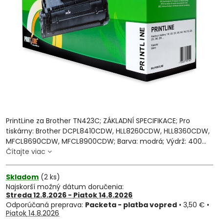
PrintLine za Brother TN423C; ZÁKLADNÍ SPECIFIKACE; Pro
tiskárny: Brother DCPL8410CDW, HLL8260CDW, HLL8360CDW,
MFCL8690CDW, MFCL8900CDW; Barva: modrá; Výdrž: 400...
Čítajte viac
Skladom
(
2
ks)
Najskorší možný dátum doručenia:
Streda
12.8.2026 −
Piatok
14.8.2026
Packeta - platba vopred
•
3,50 €
•
Piatok
14.8.2026