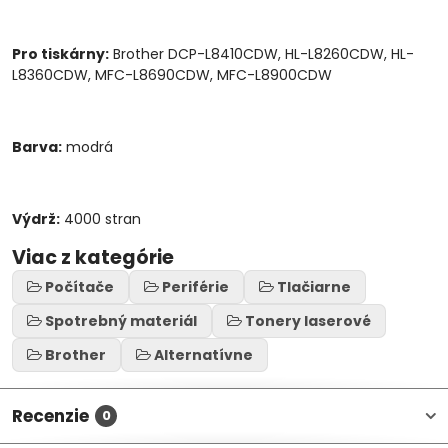
Pro tiskárny:
Brother DCP-L8410CDW, HL-L8260CDW, HL-
L8360CDW, MFC-L8690CDW, MFC-L8900CDW
Barva:
modrá
Výdrž:
4000 stran
Viac z kategórie
Počítače
Periférie
Tlačiarne
Spotrebný materiál
Tonery laserové
Brother
Alternatívne
Recenzie
0