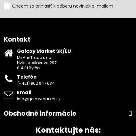
Chcem sa prihlásiť k odberu noviniek e-mailom
Kontakt
Galaxy Market SK/EU
MirAnnTrade s.r.o.
Hviezdoslavova 297
014 01 Bytča
Telefón
(+421) 902 647 034
Email
info@galaxymarket.sk
Obchodné informácie
Kontaktujte nás: