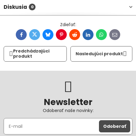
Diskusia
0
Facebook
Twitter
Bluesky
Pinterest
Reddit
LinkedIn
WhatsApp
E-
mail
Predchádzajúci
Nasledujúci produkt
produkt
Newsletter
Odoberať naše novinky:
Odoberať