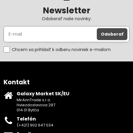
Newsletter
Odoberať naše novinky:
Odoberať
Chcem sa prihlásiť k odberu noviniek e-mailom
Kontakt
Galaxy Market SK/EU
MirAnnTrade s.r.o.
Hviezdoslavova 297
014 01 Bytča
Telefón
(+421) 902 647 034