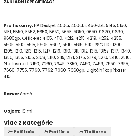
ZÁKLADNÍ SPECIFIKACE
Pro tiskárny:
HP Deskjet 450ci, 450cbi, 450wbt, 5145, 5150,
5151, 5550, 5552, 5650, 5652, 5655, 5850, 9650, 9670, 9680,
9680gp, Officejet 4105, 4110, 4212, 4215, 4219, 4252, 4255,
5505, 5510, 5515, 5605, 5607, 5610, 5615, 6110, PSC 1110, 1200,
1205, 1210, 1213, 1215, 1217, 1219, 1310, 1311, 1312, 1315, 1315s, 1317, 1340,
1350, 1355, 2105, 2108, 2110, 2115, 2171, 2175, 2179, 2210, 2410, 2510,
Photosmart 7150, 7260, 7345, 7350, 7450, 7459, 7550, 7655,
7660, 7755, 7760, 7762, 7960, 7960gp, Digitální kopírka HP
410
Barva:
černá
Objem:
19 ml
Viac z kategórie
Počítače
Periférie
Tlačiarne