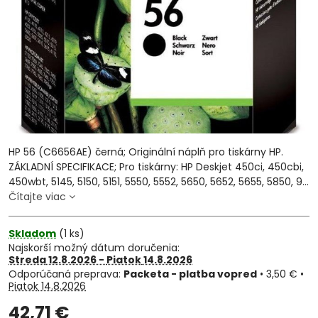
HP 56 (C6656AE) černá; Originální náplň pro tiskárny HP.
ZÁKLADNÍ SPECIFIKACE; Pro tiskárny: HP Deskjet 450ci, 450cbi,
450wbt, 5145, 5150, 5151, 5550, 5552, 5650, 5652, 5655, 5850, 9...
Čítajte viac
Skladom
(
1
ks)
Najskorší možný dátum doručenia:
Streda
12.8.2026 −
Piatok
14.8.2026
Packeta - platba vopred
•
3,50 €
•
Piatok
14.8.2026
42,71 €