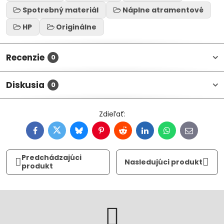
Spotrebný materiál
Náplne atramentové
HP
Originálne
Recenzie
0
Diskusia
0
Facebook
Twitter
Bluesky
Pinterest
Reddit
LinkedIn
WhatsApp
E-
mail
Predchádzajúci
Nasledujúci produkt
produkt