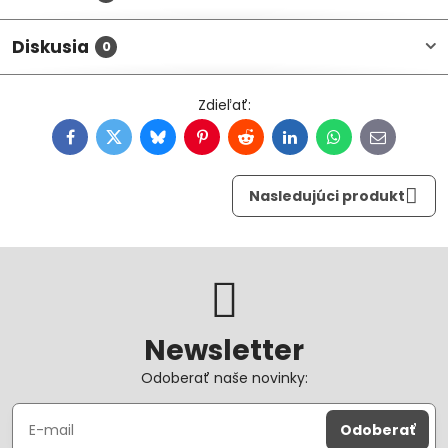
Diskusia
0
Facebook
Twitter
Bluesky
Pinterest
Reddit
LinkedIn
WhatsApp
E-
mail
Nasledujúci produkt
Newsletter
Odoberať naše novinky:
Odoberať