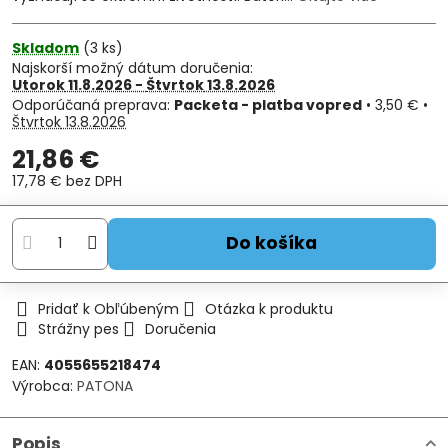
Skladom
(
3
ks)
Najskorší možný dátum doručenia:
Utorok
11.8.2026 −
Štvrtok
13.8.2026
Packeta - platba vopred
•
3,50 €
•
Štvrtok
13.8.2026
21,86 €
17,78 €
bez DPH
Do košíka
Pridať k Obľúbeným
Otázka k produktu
Strážny pes
Doručenia
EAN:
4055655218474
Výrobca:
PATONA
Popis