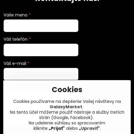
Vaše meno
*
Váš telefón
*
Váš e-mail
*
Cookies
Vaša správa
*
Cookies používame na zlepšenie Vašej návštevy na
GalaxyMarket
.
Na tento účel môžeme použiť nástroje a služby tretích
strán (Google, Facebook).
Na udelenie súhlasu so spracovaním
kliknite
„Prijať"
alebo
„
Upraviť
"
.