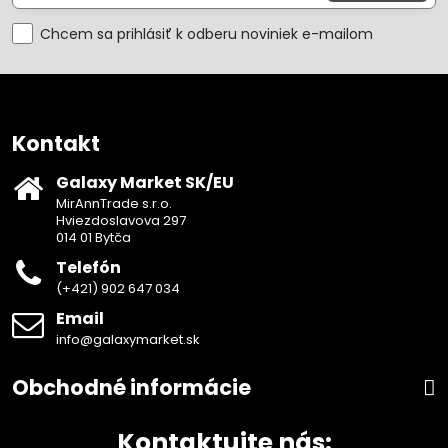
Chcem sa prihlásiť k odberu noviniek e-mailom
Kontakt
Galaxy Market SK/EU
MirAnnTrade s.r.o.
Hviezdoslavova 297
014 01 Bytča
Telefón
(+421) 902 647 034
Email
info@galaxymarket.sk
Obchodné informácie
Kontaktujte nás: