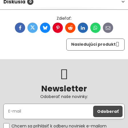
Diskusia
0
Facebook
Twitter
Bluesky
Pinterest
Reddit
LinkedIn
WhatsApp
E-
mail
Nasledujúci produkt
Newsletter
Odoberať naše novinky:
Odoberať
Chcem sa prihlásiť k odberu noviniek e-mailom