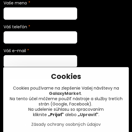
Vaše meno
*
Váš telefón
*
Váš e-mail
*
Cookies
Vaša správa
*
Cookies používame na zlepšenie Vašej návštevy na
GalaxyMarket
.
Na tento účel môžeme použiť nástroje a služby tretích
strán (Google, Facebook).
Na udelenie súhlasu so spracovaním
kliknite
„Prijať"
alebo
„
Upraviť
"
.
Zásady ochrany osobných údajov
Odoslať