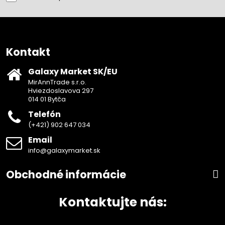
Kontakt
Galaxy Market SK/EU
MirAnnTrade s.r.o.
Hviezdoslavova 297
014 01 Bytča
Telefón
(+421) 902 647 034
Email
info@galaxymarket.sk
Obchodné informácie
Kontaktujte nás: