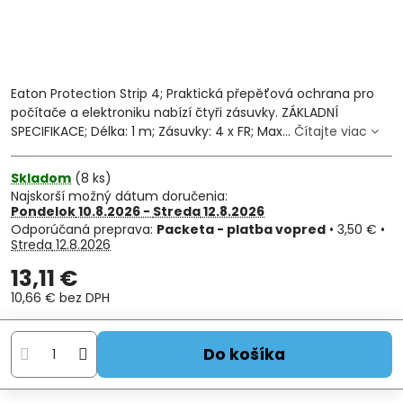
Eaton Protection Strip 4; Praktická přepěťová ochrana pro
počítače a elektroniku nabízí čtyři zásuvky. ZÁKLADNÍ
SPECIFIKACE; Délka: 1 m; Zásuvky: 4 x FR; Max...
Čítajte viac
Skladom
(
8
ks)
Najskorší možný dátum doručenia:
Pondelok
10.8.2026 −
Streda
12.8.2026
Packeta - platba vopred
•
3,50 €
•
Streda
12.8.2026
13,11 €
10,66 €
bez DPH
Do košíka