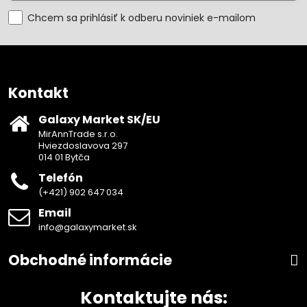
Chcem sa prihlásiť k odberu noviniek e-mailom
Kontakt
Galaxy Market SK/EU
MirAnnTrade s.r.o.
Hviezdoslavova 297
014 01 Bytča
Telefón
(+421) 902 647 034
Email
info@galaxymarket.sk
Obchodné informácie
Kontaktujte nás: