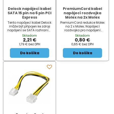
Delock napájecí kabel
PremiumCord kabel
SATA 15 pin na 6 pin PCI
napájecí rozdvojka
Express
Molex na 2x Molex
Tento napájecí kabel Delock
PremiumCord redukce Molex
může být připojen ke zdroji
na 2 x Molex; Napájecí
napájení se SATA rozhraním
rozdvojka pro napájení
a umožňuje napájet PCI
optické mechaniky, pevného
Skladom
Skladom
Express karty jako jsou
disku a dalších komponent.
2,21 €
0,80 €
například PCI Express
Délka kabelu je 2 x 15 cm.
1,79 €
bez DPH
0,65 €
bez DPH
grafické karty.Specifikace•
ZÁKLADNÍ SPECIFIKACE;
Napájecí zdroj pro PCI Express
Konektor 1:...
Do košíka
Do košíka
karty• Konektor: SATA
napájecí 15 pi