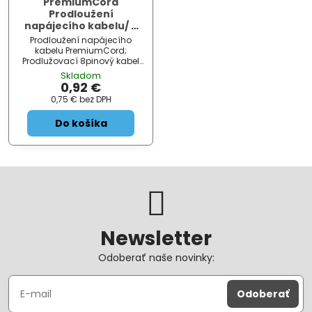
PremiumCord
Prodloužení
napájecího kabelu/ 8
pinů/ délka 28cm
Prodloužení napájecího
kabelu PremiumCord;
Prodlužovací 8pinový kabel
pro napájení grafických
Skladom
karet, základních desek a
0,92 €
jiných komponent. ZÁKLADNÍ
0,75 €
bez DPH
SPECIFIKACE; Konektor 1: 8pin
ATX (M)...
Do košíka
Newsletter
Odoberať naše novinky:
Odoberať