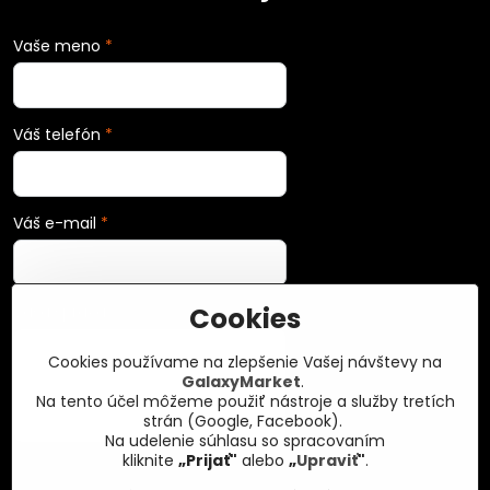
Vaše meno
*
Váš telefón
*
Váš e-mail
*
Cookies
Vaša správa
*
Cookies používame na zlepšenie Vašej návštevy na
GalaxyMarket
.
Na tento účel môžeme použiť nástroje a služby tretích
strán (Google, Facebook).
Na udelenie súhlasu so spracovaním
kliknite
„Prijať"
alebo
„
Upraviť
"
.