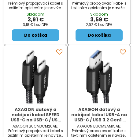
Prémiový propojovací kabel s
Prémiový propojovací kabel s
textilním opletením je navržen
textilním opletením je navržen
pro rychlé datové přenosy a
pro rychlé datové přenosy a
Skladom
Skladom
nabíjení telefonů, tabletů a
nabíjení telefonů, tabletů a
3,91 €
3,59 €
dalších mobilních zařízení s
dalších mobilních zařízení s
3,18 €
bez DPH
2,92 €
bez DPH
portem USB typu C . Konektory
portem USB typu C . Konektory
s ponikl...
s ponikl...
Do košíka
Do košíka
AXAGON datový a
AXAGON datový a
nabíjecí kabel SPEED
nabíjecí kabel USB-A na
USB-C na USB-C / USB
USB-C / USB 3.2 Gen1 /
3.2 Gen1 / PD 60W 3A /
3A / ALU / oplet / 1,5m /
AXAGON BUCM3CM20AB;
AXAGON BUCM3AM15AB;
ALU / oplet / 2m / černý
černý
Prémiový propojovací kabel s
Prémiový propojovací kabel s
textilním opletením je navržen
textilním opletením je navržen