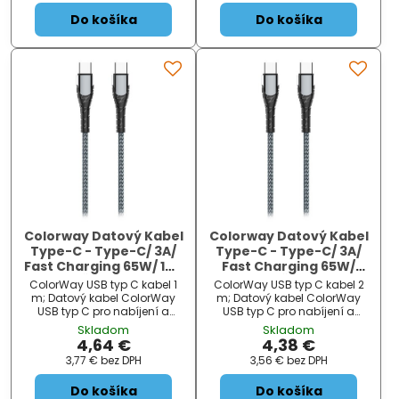
SPECIFIKACE...
SPECIFIKACE...
Do košíka
Do košíka
Colorway Datový Kabel
Colorway Datový Kabel
Type-C - Type-C/ 3A/
Type-C - Type-C/ 3A/
Fast Charging 65W/ 1m/
Fast Charging 65W/
Šedivý
2m/ Šedivý
ColorWay USB typ C kabel 1
ColorWay USB typ C kabel 2
m; Datový kabel ColorWay
m; Datový kabel ColorWay
USB typ C pro nabíjení a
USB typ C pro nabíjení a
rychlý přenos dat během
rychlý přenos dat během
Skladom
Skladom
synchronizace. Vyznačuje se
synchronizace. Vyznačuje se
4,64 €
4,38 €
kvalitním zpracováním...
kvalitním zpracováním...
3,77 €
bez DPH
3,56 €
bez DPH
Do košíka
Do košíka