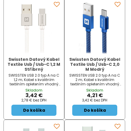
Swissten Datový Kabel
Swissten Datový Kabel
Textile Usb / Usb-C 1,2 M
Textile Usb / Usb-C 2,0
Stříbrný
M Modrý
SWISSTEN USB 2.0 typ A na C
SWISSTEN USB 2.0 typ A na C
1,2 m; Kabel s kvalitním
2 m; Kabel s kvalitním
textilním opletením vhodný
textilním opletením vhodný
pro připojení zařízení s
pro připojení zařízení s
Skladom
Skladom
konektorem USB typu C k
konektorem USB typu C k
3,42 €
4,21 €
počítači. Podporuje nabíjení
počítači. Podporuje nabíjení
2,78 €
bez DPH
3,42 €
bez DPH
proudem až 3 A. ZÁKLADNÍ
proudem až 3 A. ZÁKLADNÍ
SPECIFIKACE;...
SPECIFIKACE;...
Do košíka
Do košíka