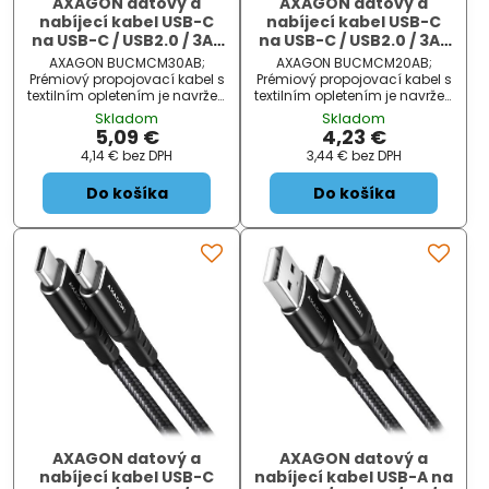
AXAGON datový a
AXAGON datový a
nabíjecí kabel USB-C
nabíjecí kabel USB-C
na USB-C / USB2.0 / 3A /
na USB-C / USB2.0 / 3A /
PD 60W / opletený / 3m
PD 60W / opletený / 2m
AXAGON BUCMCM30AB;
AXAGON BUCMCM20AB;
/ černý
/ černý
Prémiový propojovací kabel s
Prémiový propojovací kabel s
textilním opletením je navržen
textilním opletením je navržen
pro rychlé datové přenosy a
pro rychlé datové přenosy a
Skladom
Skladom
nabíjení telefonů, tabletů a
nabíjení telefonů, tabletů a
5,09 €
4,23 €
dalších mobilních zařízení s
dalších mobilních zařízení s
4,14 €
bez DPH
3,44 €
bez DPH
portem USB typu C . Konektory
portem USB typu C . Konektory
s ponikl...
s ponikl...
Do košíka
Do košíka
AXAGON datový a
AXAGON datový a
nabíjecí kabel USB-C
nabíjecí kabel USB-A na