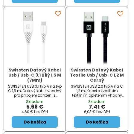
Swissten Datový Kabel
Swissten Datový Kabel
Usb / Usb-C 3.1 Bílý 1,5 M
Textile Usb / Usb-C 1,2 M
(7Mm)
Černý
SWISSTEN USB 3.1 typ A na typ
SWISSTEN USB 2.0 typ A na C
C 1,5 m; Datový kabel vhodný
1,2 m; Kabel s kvalitním
pro připojení zařízení s
textilním opletením vhodný
konektorem USB typu C k
pro připojení zařízení s
Skladom
Skladom
počítači. Delší konektor je
konektorem USB typu C k
5,66 €
7,41 €
ideální pro dobíjení
počítači. Podporuje nabíjení
4,60 €
bez DPH
6,03 €
bez DPH
outdoorových smartphonů
proudem až 3 A. ZÁKLADNÍ
nebo při použití
SPECIFIKACE;...
Do košíka
Do košíka
objemnějšího...