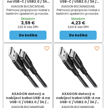
na USB-C / USB2.0 / 3A /
USB-C / USB2.0 / 3A /
PD 60W / opletený / 1m /
opletený / 2m / černý
AXAGON BUCMCM10AB;
AXAGON BUCMAM20AB;
černý
Prémiový propojovací kabel s
Prémiový propojovací kabel s
textilním opletením je navržen
textilním opletením je navržen
pro rychlé datové přenosy a
pro rychlé datové přenosy a
Skladom
Skladom
nabíjení telefonů, tabletů a
nabíjení telefonů, tabletů a
3,59 €
4,23 €
dalších mobilních zařízení s
dalších mobilních zařízení s
2,92 €
bez DPH
3,44 €
bez DPH
portem USB typu C . Konektory
portem USB typu C . Konektory
s ponikl...
s ponikl...
Do košíka
Do košíka
AXAGON datový a
AXAGON datový a
nabíjecí kabel USB-A na
nabíjecí kabel USB-A na
USB-C / USB2.0 / 3A /
USB-C / USB2.0 / 3A /
opletený / 1,5m / černý
opletený / 1m / černý
AXAGON BUCMAM15AB;
AXAGON BUCMAM10AB;