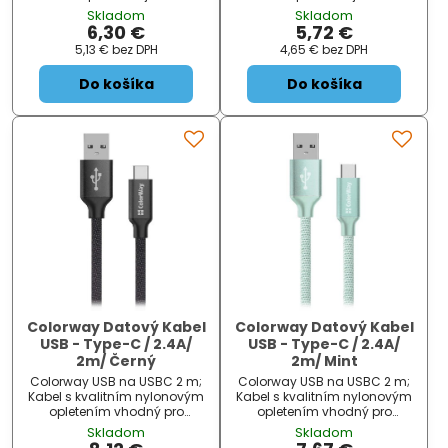
pro rychlé datové přenosy a
pro rychlé datové přenosy a
Skladom
Skladom
nabíjení notebooků, telefonů,
nabíjení notebooků, telefonů,
6,30 €
5,72 €
tabletů a dalších mobilních
tabletů a dalších mobilních
5,13 €
bez DPH
4,65 €
bez DPH
zařízení s portem USB typu C .
zařízení s portem USB typu C .
Konekt...
Konekt...
Do košíka
Do košíka
Colorway Datový Kabel
Colorway Datový Kabel
USB - Type-C / 2.4A/
USB - Type-C / 2.4A/
2m/ Černý
2m/ Mint
Colorway USB na USBC 2 m;
Colorway USB na USBC 2 m;
Kabel s kvalitním nylonovým
Kabel s kvalitním nylonovým
opletením vhodný pro
opletením vhodný pro
synchronizaci a nabíjení
synchronizaci a nabíjení
Skladom
Skladom
zařízení s konektorem USB
zařízení s konektorem USB