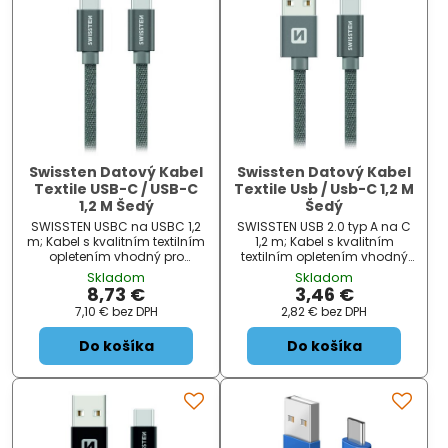
Swissten Datový Kabel
Swissten Datový Kabel
Textile USB-C / USB-C
Textile Usb / Usb-C 1,2 M
1,2 M Šedý
Šedý
SWISSTEN USBC na USBC 1,2
SWISSTEN USB 2.0 typ A na C
m; Kabel s kvalitním textilním
1,2 m; Kabel s kvalitním
opletením vhodný pro
textilním opletením vhodný
propojení zařízení s konektory
pro připojení zařízení s
Skladom
Skladom
USB typu C. Podporuje
konektorem USB typu C k
8,73 €
3,46 €
nabíjení proudem až 3 A.
počítači. Podporuje nabíjení
7,10 €
bez DPH
2,82 €
bez DPH
ZÁKLADNÍ SPECIFIKACE;
proudem až 3 A. ZÁKLADNÍ
Konekto...
SPECIFIKACE;...
Do košíka
Do košíka