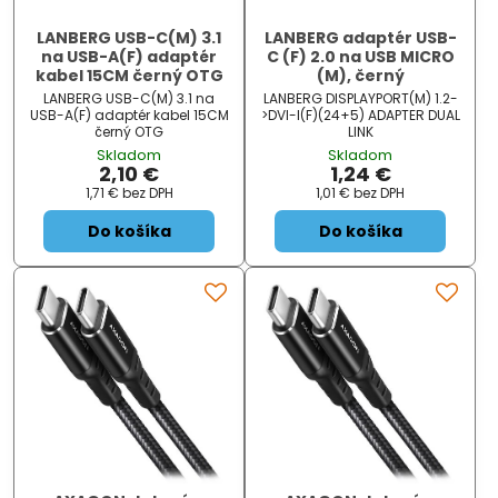
LANBERG USB-C(M) 3.1
LANBERG adaptér USB-
na USB-A(F) adaptér
C (F) 2.0 na USB MICRO
kabel 15CM černý OTG
(M), černý
LANBERG USB-C(M) 3.1 na
LANBERG DISPLAYPORT(M) 1.2-
USB-A(F) adaptér kabel 15CM
>DVI-I(F)(24+5) ADAPTER DUAL
černý OTG
LINK
Skladom
Skladom
2,10 €
1,24 €
1,71 €
bez DPH
1,01 €
bez DPH
Do košíka
Do košíka