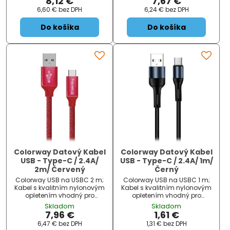
8,12 €
7,67 €
typu C. Podporuje nabíjení
typu C. Podporuje nabíjení
6,60 €
bez DPH
6,24 €
bez DPH
proudem až 2,4 A . ZÁKLADNÍ
proudem až 2,4 A . ZÁKLADNÍ
SPECIFIKACE...
SPECIFIKACE...
Do košíka
Do košíka
Colorway Datový Kabel
Colorway Datový Kabel
USB - Type-C / 2.4A/
USB - Type-C / 2.4A/ 1m/
2m/ Červený
Černý
Colorway USB na USBC 2 m;
Colorway USB na USBC 1 m;
Kabel s kvalitním nylonovým
Kabel s kvalitním nylonovým
opletením vhodný pro
opletením vhodný pro
synchronizaci a nabíjení
synchronizaci a nabíjení
Skladom
Skladom
zařízení s konektorem USB
zařízení s konektorem USB
7,96 €
1,61 €
typu C. Podporuje nabíjení
typu C. Podporuje nabíjení
6,47 €
bez DPH
1,31 €
bez DPH
proudem až 2,4 A . ZÁKLADNÍ
proudem až 2,4 A . ZÁKLADNÍ