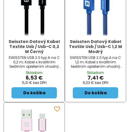
Swissten Datový Kabel
Swissten Datový Kabel
Textile Usb / Usb-C 0,2
Textile Usb / Usb-C 1,2 M
M Černý
Modrý
SWISSTEN USB 2.0 typ A na C
SWISSTEN USB 2.0 typ A na C
0,2 m; Kabel s kvalitním
1,2 m; Kabel s kvalitním
textilním opletením vhodný
textilním opletením vhodný
pro připojení zařízení s
pro připojení zařízení s
Skladom
Skladom
konektorem USB typu C k
konektorem USB typu C k
6,53 €
7,41 €
počítači. Podporuje nabíjení
počítači. Podporuje nabíjení
5,31 €
bez DPH
6,03 €
bez DPH
proudem až 3 A. ZÁKLADNÍ
proudem až 3 A. ZÁKLADNÍ
SPECIFIKACE;...
SPECIFIKACE;...
Do košíka
Do košíka