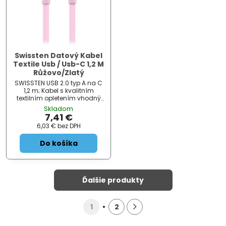
Swissten Datový Kabel
Textile Usb / Usb-C 1,2 M
Růžovo/Zlatý
SWISSTEN USB 2.0 typ A na C
1,2 m; Kabel s kvalitním
textilním opletením vhodný
pro připojení zařízení s
Skladom
konektorem USB typu C k
7,41 €
počítači. Podporuje nabíjení
6,03 €
bez DPH
proudem až 3 A. ZÁKLADNÍ
SPECIFIKACE;...
Do košíka
Ďalšie produkty
1
2