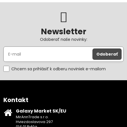
Newsletter
Odoberať naše novinky:
Odoberať
Chcem sa prihlásiť k odberu noviniek e-mailom
Kontakt
Galaxy Market SK/EU
MirAnnTrade s.r.o.
Hviezdoslavova 297
014 01 Bytča