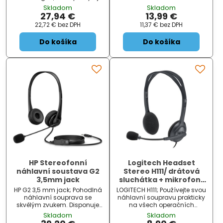
a nastavitelným mikrofonem
díky 50 mm velkým měničům
Skladom
Skladom
. Připojení je realizováno skrze
skvělý zvukový přednes, který
27,94 €
13,99 €
USB konektor. ZÁKLADNÍ
je ve hrách velmi důležitý.
22,72 €
bez DPH
11,37 €
bez DPH
SPECIFIKACE...
Lehké provedení společně s
pohodlným...
Do košíka
Do košíka
HP Stereofonní
Logitech Headset
náhlavní soustava G2
Stereo H111/ drátová
3,5mm jack
sluchátka + mikrofon/
3,5 mm jack/ šedá
HP G2 3,5 mm jack; Pohodlná
LOGITECH H111; Používejte svou
náhlavní souprava se
náhlavní soupravu prakticky
skvělým zvukem. Disponuje
na všech operačních
ovládáním přímo na kabelu
systémech a platformách
Skladom
Skladom
a nastavitelným mikrofonem
díky standardnímu 3,5 mm