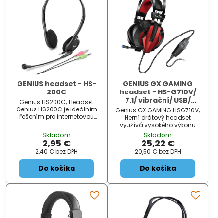
GENIUS headset - HS-
GENIUS GX GAMING
200C
headset - HS-G710V/
7.1/ vibrační/ USB/
Genius HS200C; Headset
ovládání hlasitosti
Genius HS200C je ideálním
Genius GX GAMING HSG710V;
řešením pro internetovou
Herní drátový headset
komunikaci. Nastavitelná
využívá vysokého výkonu
velikost a měkké náušníky
zabudovaných 40 mm
Skladom
Skladom
zajistí maximální pohodlí a
velkých měničů a
2,95 €
25,22 €
díky nastavitelnému
prostorového zvukového
2,40 €
bez DPH
20,50 €
bez DPH
mikrofonu vás druhá strana
systému 7.1 pro realistický
uslyší čistě a...
zvukový zážitek. Stejně tak
Do košíka
Do košíka
polohovateln...