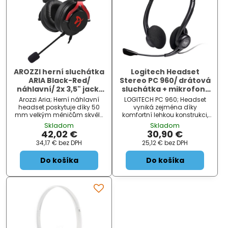
AROZZI herní sluchátka
Logitech Headset
ARIA Black-Red/
Stereo PC 960/ drátová
náhlavní/ 2x 3,5" jack/
sluchátka + mikrofon/
redukce na 1x 3,5" jack/
USB/ černá
Arozzi Aria; Herní náhlavní
LOGITECH PC 960; Headset
odnímatelný mikrofon
headset poskytuje díky 50
vyniká zejména díky
mm velkým měničům skvělý
komfortní lehkou konstrukci,
zvukový přednes. Stejně tak
která netlačí ani při delším
Skladom
Skladom
odnímatelný mikrofon
nošení. Obsahuje tlačítko pro
42,02 €
30,90 €
poskytuje křišťálově čistý
ovládání hlasitosti a
34,17 €
bez DPH
25,12 €
bez DPH
přenos, který je základem
ztlumení mikrofonu na
kvalitní hlasové komun...
kabelu. Navíc jste upozorněni
Do košíka
Do košíka
LED indika...