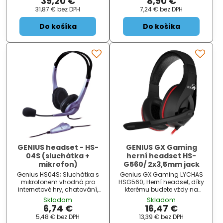
39,20 €
8,90 €
. Připojení je realizováno skrze
konektoru. Díky mikrofonu s
31,87 €
bez DPH
7,24 €
bez DPH
3,5 mm jack . ZÁKLADNÍ
potlačením šumu se rozlučte
SPECIFIK...
s hlukem na pozadí.
Do košíka
Do košíka
Nastavte lehk...
GENIUS headset - HS-
GENIUS GX Gaming
04S (sluchátka +
herní headset HS-
mikrofon)
G560/ 2x3,5mm jack
Genius HS04S; Sluchátka s
Genius GX Gaming LYCHAS
mikrofonem vhodná pro
HSG560; Herní headset, díky
internetové hry, chatování,
kterému budete vždy na
online konference, mikrofon s
stupních vítězů. Důležitá
Skladom
Skladom
technologií potlačení šumu,
teamová komunikace je
6,74 €
16,47 €
která snižuje nechtěný hluk v
vyřešena skrze mikrofon na
5,48 €
bez DPH
13,39 €
bez DPH
pozadí. Pohodlný a
nastavitelné noze a pohodlné