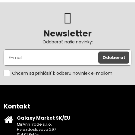
Newsletter
Odoberať naše novinky:
Odoberať
Chcem sa prihlásiť k odberu noviniek e-mailom
Kontakt
Galaxy Market SK/EU
MirAnnTrade s.r.o.
Hviezdoslavova 297
014 01 Bytča