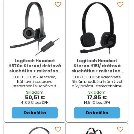
Logitech Headset
Logitech Headset
H570e Stereo/ drátová
Stereo H151/ drátová
sluchátka + mikrofon/
sluchátka + mikrofon/
USB/ černá
3,5 mm jack/ černá
LOGITECH H570e Stereo;
LOGITECH H151; Vdechněte
Náhlavní souprava
filmům, hudbě a hrám život
stereofonní sluchátka s
díky plnému stereofonnímu
mikrofonem a kabelem s
zvuku. Headset má
Skladom
Skladom
ovládáním. ZÁKLADNÍ
nastavitelný hlavový most a
50,51 €
17,85 €
SPECIFIKACE; Konektor: USB
pohodlné náušníky .
41,06 €
bez DPH
14,51 €
bez DPH
2.0; Citlivost: 94 dB;...
Náhlavní soupravu stačí
zapojit do zdířky 3,5 mm
Do košíka
Do košíka
vašeho počí...