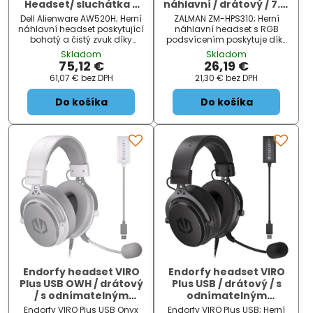
Headset/ sluchátka +
náhlavní / drátový / 7.1 /
mikrofon/ černá
USB / bílý
Dell Alienware AW520H; Herní
ZALMAN ZM-HPS310; Herní
náhlavní headset poskytující
náhlavní headset s RGB
bohatý a čistý zvuk díky
podsvícením poskytuje díky
certifikovaným ovladačům
50 mm velkým měničům
Skladom
Skladom
Hi-Res a prostorovému zvuku
skvělý zvukový přednes.
75,12 €
26,19 €
Dolby Atmos . Stejně tak
Stejně tak nastavitelný
61,07 €
bez DPH
21,30 €
bez DPH
výsuvný mikrofon poskytuje
mikrofon poskytuje křišťálově
křišťálově čistý...
čistý přenos, který je...
Do košíka
Do košíka
Endorfy headset VIRO
Endorfy headset VIRO
Plus USB OWH / drátový
Plus USB / drátový / s
/ s odnímatelným
odnímatelným
mikrofonem / USB / bílý
mikrofonem / USB /
Endorfy VIRO Plus USB Onyx
Endorfy VIRO Plus USB; Herní