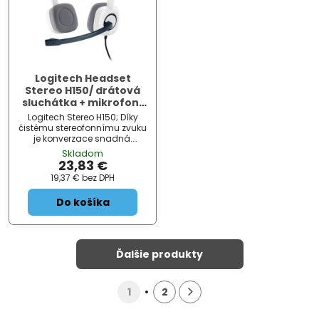
Logitech Headset
Stereo H150/ drátová
sluchátka + mikrofon/
3,5 mm jack/ kokosová
Logitech Stereo H150; Díky
bílá
čistému stereofonnímu zvuku
je konverzace snadná.
Mikrofon s potlačením šumu
Skladom
potlačuje nepříjemný šum na
23,83 €
pozadí – takže může váš
19,37 €
bez DPH
hlas znít čistě. Mikrofon
můžete nosit vlevo nebo
Do košíka
vpravo. A k...
Ďalšie produkty
1
2