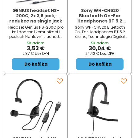
GENIUS headset HS-
Sony WH-CH520
200C, 2x 3,5 jack,
Bluetooth On-Ear
redukce na single jack
Headphones BT 5.2
Black EU
Headset Genius HS-200C pro
Sony WH-CH520 Bluetooth
každodenní komunikaci i
On-Ear Headphones BT 5.2
poslech Náhlavní sluchátka
čierne, Technológia Digital
s mikrofonem Genius HS-
Sound Enhancement Engine
Skladom
Skladom
200C , která jsou vhodná pro
(DSEE) obnovuje harmonické
3,53 €
30,04 €
multimediální zábavu a on-
tóny a živosť stratené počas
2,87 €
bez DPH
24,42 €
bez DPH
line komunikaci. Uplatní se při
typickej kompresie hudby, a
sledování filmů, videí či hraní
tým dosahuje autentickejší
Do košíka
Do košíka
her. Nastavitelný mikrofon p...
zvuk