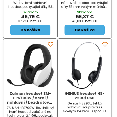
černý
White; Herní náhlavní
náhlavní headset poskytující
headset poskytující díky 53
díky 53 mm velkým měničům
mm velkým měničům skvělý
skvělý zvukový přednes.
Skladom
Skladom
zvukový přednes. Stejně tak
Stejně tak odpojitelný
45,79 €
56,37 €
odpojitelný mikrofon
mikrofon poskytuje křišťálově
37,22 €
bez DPH
45,83 €
bez DPH
poskytuje křišťálově čistý
čistý přenos, který je
přenos, který je základem...
základem kvalitní h...
Do košíka
Do košíka
Zalman headset ZM-
GENIUS headset HS-
HPS700W / herní /
220U/ USB
náhlavní / bezdrátový /
Genius HS220U; Lehká
50mm měniče / 3,5mm
náhlavní souprava se
ZALMAN HPS700W; Bezdrátový
jack / bíločerný
skvělým zvukem. Disponuje
herní headset založený na
ovládáním přímo na kabelu
technologii 2,4 GHz poskytuje