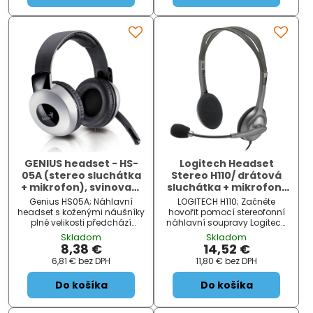
GENIUS headset - HS-
Logitech Headset
05A (stereo sluchátka
Stereo H110/ drátová
+ mikrofon), svinovací
sluchátka + mikrofon/
kabel
3,5 mm jack/ šedá
Genius HS05A; Náhlavní
LOGITECH H110; Začněte
headset s koženými náušníky
hovořit pomocí stereofonní
plné velikosti předchází
náhlavní soupravy Logitech
nepohodlí a bolesti uší při
H110. Je vynikající pro
Skladom
Skladom
dlouhém používání.
telefonování po internetu a
8,38 €
14,52 €
Nastavitelný hlavový most
také k poslechu hudby,
6,81 €
bez DPH
11,80 €
bez DPH
navíc ještě umocní flexibilitu
sledování filmů a hraní her v
k lepšímu padnutí kolem
plném stereofonním zvuku.
Do košíka
Do košíka
vaší...
Mikrofon...