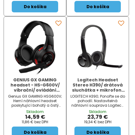
nastavitelný design, flexibilní
náušníky v kombinaci s...
Do košíka
Do košíka
n...
GENIUS GX GAMING
Logitech Headset
headset - HS-G600V/
Stereo H390/ drátová
vibrační/ ovládání
sluchátka + mikrofon/
hlasitosti
USB/ černá
Genius GX GAMING HSG600V;
LOGITECH H390; Ponořte se do
Herní náhlavní headset
pohodlí. Nastavitelná
poskytující bohatý a čistý
náhlavní souprava Logitech
zvuk. Díky 40 mm velkým
USB Headset H390 je
Skladom
Skladom
měničům poskytuje skvělý
vybavena pohodlnými
14,59 €
23,79 €
zvukový přednes, který je ve
sluchátky s měkkými
11,86 €
bez DPH
19,34 €
bez DPH
hrách velmi důležitý. Stejně
náušníky. Vysoce kvalitní
tak polohovatelný mikro...
reproduktory poskytují bohatý
Do košíka
Do košíka
digitální zvuk a nastav...