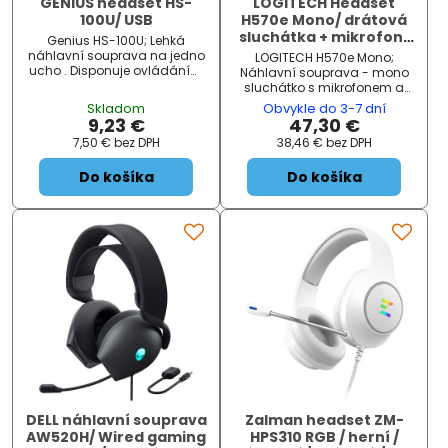
GENIUS headset HS-
LOGITECH Headset
100U/ USB
H570e Mono/ drátová
sluchátka + mikrofon/
Genius HS-100U; Lehká
USB/ černá
náhlavní souprava na jedno
LOGITECH H570e Mono;
ucho . Disponuje ovládáním
Náhlavní souprava - mono
přímo na kabelu a
sluchátko s mikrofonem a
nastavitelným hlavovým
kabelem s ovládáním.
Skladom
Obvykle do 3-7 dní
mostem i mikrofonem .
ZÁKLADNÍ SPECIFIKACE;
9,23 €
47,30 €
Připojení je realizováno skrze
Konektor: USB 2.0; Citlivost: 94
7,50 €
bez DPH
38,46 €
bez DPH
USB konektor. Z...
dB; Frekvenčn...
Do košíka
Do košíka
DELL náhlavní souprava
Zalman headset ZM-
AW520H/ Wired gaming
HPS310 RGB / herní /