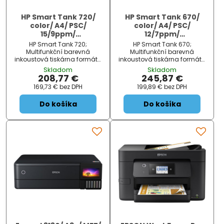
HP Smart Tank 720/
HP Smart Tank 670/
color/ A4/ PSC/
color/ A4/ PSC/
15/9ppm/
12/7ppm/
4800x1200dpi/ AirPrint/
4800x1200dpi/ AirPrint/
HP Smart Tank 720;
HP Smart Tank 670;
HP Smart Print/ Cloud
HP Smart Print/ Cloud
Multifunkční barevná
Multifunkční barevná
Print/ ePrint/ USB/ WiFi/
Print/ ePrint/ USB/ WiFi/
inkoustová tiskárna formátu
inkoustová tiskárna formátu
A4 nabízející funkce tisku,
A4 nabízející funkce tisku,
BT/
BT/
Skladom
Skladom
skeneru a kopírky. Rozlišení
skeneru a kopírky. Rozlišení
208,77 €
245,87 €
tisku je až 4800 x 1200 dpi a
tisku je až 4800 x 1200 dpi a
169,73 €
bez DPH
199,89 €
bez DPH
rozlišení skeneru až 1200 x
rozlišení skeneru až 1200 x
1200 dpi. Rychlost t...
1200 dpi. Rychlost t...
Do košíka
Do košíka