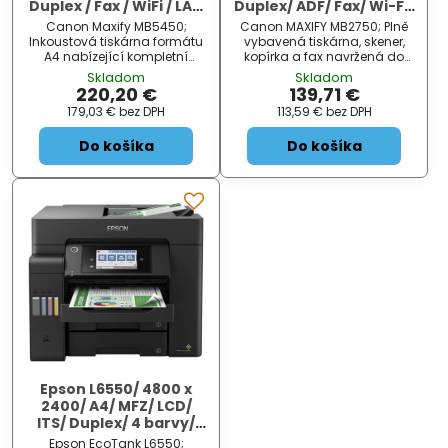
Duplex / Fax / WiFi / LAN
Duplex/ ADF/ Fax/ Wi-Fi/
/ USB
USB
Canon Maxify MB5450;
Canon MAXIFY MB2750; Plně
Inkoustová tiskárna formátu
vybavená tiskárna, skener,
A4 nabízející kompletní
kopírka a fax navržená do
tiskové úlohy tisk, skenování,
domácí kanceláře. Zařízení
Skladom
Skladom
kopírování i fax. Poskytuje
Canon řady MAXIFY MB2750
220,20 €
139,71 €
rozlišení tisku až 1200 x 600
má velký zásobník papíru na
179,03 €
bez DPH
113,59 €
bez DPH
dpi při rychlosti 24
500 listů a automatický
stran/min....
podavač dokumentů na 50
Do košíka
Do košíka
lis...
Epson L6550/ 4800 x
2400/ A4/ MFZ/ LCD/
ITS/ Duplex/ 4 barvy/
Wi-Fi/ USB/ 3 roky
Epson EcoTank L6550;