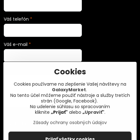
Váš telefón
*
Váš e-mail
*
Cookies
Vaša správa
*
Cookies používame na zlepšenie Vašej návštevy na
GalaxyMarket
.
Na tento účel môžeme použiť nástroje a služby tretích
strán (Google, Facebook).
Na udelenie súhlasu so spracovaním
kliknite
„Prijať"
alebo
„
Upraviť
"
.
Zásady ochrany osobných údajov
Odoslať
Prijať všetky cookies