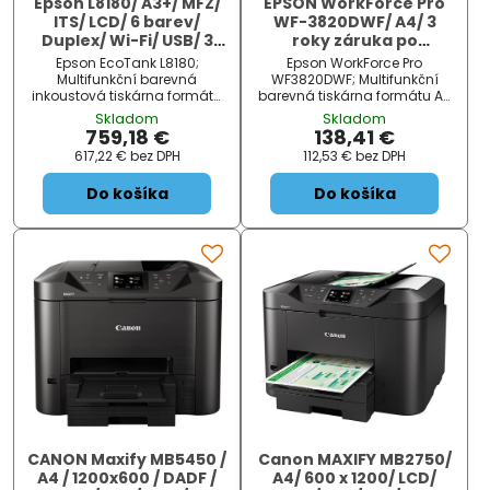
Epson L8180/ A3+/ MFZ/
EPSON WorkForce Pro
ITS/ LCD/ 6 barev/
WF-3820DWF/ A4/ 3
Duplex/ Wi-Fi/ USB/ 3
roky záruka po
roky záruka po
registraci
Epson EcoTank L8180;
Epson WorkForce Pro
registraci
Multifunkční barevná
WF3820DWF; Multifunkční
inkoustová tiskárna formátu
barevná tiskárna formátu A4
A3+ nabízející vysoké
nabízející funkce tisku,
Skladom
Skladom
rozlišení tisku až 5760 x 1440
skeneru, kopírky a faxu.
759,18 €
138,41 €
obrazových bodů při
Rozlišení tisku je až 4800 x
617,22 €
bez DPH
112,53 €
bez DPH
rychlosti až 16 stran za
2400 dpi a rozlišení skeneru
minutu černobíle a 12 str...
až 1200 x 2400 dpi. J...
Do košíka
Do košíka
CANON Maxify MB5450 /
Canon MAXIFY MB2750/
A4 / 1200x600 / DADF /
A4/ 600 x 1200/ LCD/