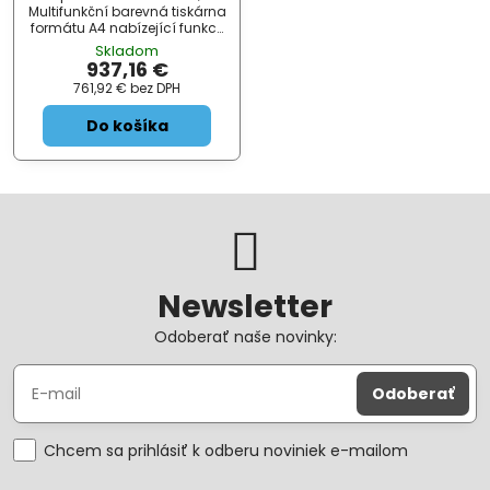
záruka po registraci
Multifunkční barevná tiskárna
formátu A4 nabízející funkce
tisku, skeneru, kopírky a faxu.
Skladom
Rozlišení tisku je až 4800 x
937,16 €
2400 dpi a rozlišení skeneru
761,92 €
bez DPH
až 1200 x 2400 dpi. Rychlost
tisk...
Do košíka
Newsletter
Odoberať naše novinky:
Odoberať
Chcem sa prihlásiť k odberu noviniek e-mailom