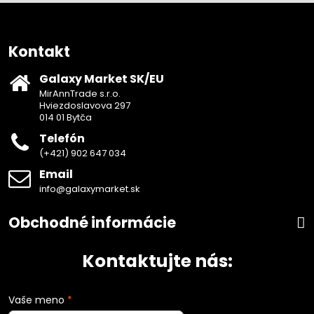
Kontakt
Galaxy Market SK/EU
MirAnnTrade s.r.o.
Hviezdoslavova 297
014 01 Bytča
Telefón
(+421) 902 647 034
Email
info@galaxymarket.sk
Obchodné informácie
Kontaktujte nás:
Vaše meno
*