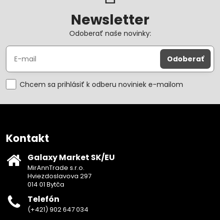
Newsletter
Odoberať naše novinky:
Odoberať
Chcem sa prihlásiť k odberu noviniek e-mailom
Kontakt
Galaxy Market SK/EU
MirAnnTrade s.r.o.
Hviezdoslavova 297
014 01 Bytča
Telefón
(+421) 902 647 034